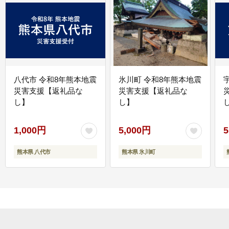
八代市 令和8年熊本地震
氷川町 令和8年熊本地震
災害支援【返礼品な
災害支援【返礼品な
し】
し】
し
1,000円
5,000円
5
熊本県 八代市
熊本県 氷川町