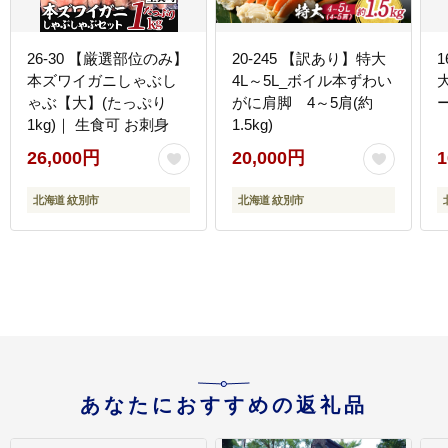
26-30 【厳選部位のみ】
20-245 【訳あり】特大
1
本ズワイガニしゃぶし
4L～5L_ボイル本ずわい
ゃぶ【大】(たっぷり
がに肩脚 4～5肩(約
1kg)｜ 生食可 お刺身
1.5kg)
26,000円
20,000円
1
北海道 紋別市
北海道 紋別市
あなたにおすすめの返礼品