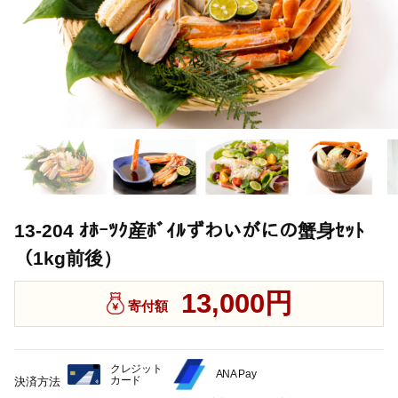
13-204 ｵﾎｰﾂｸ産ﾎﾞｲﾙずわいがにの蟹身ｾｯﾄ
（1kg前後）
13,000円
寄付額
クレジット
ANA Pay
カード
決済方法