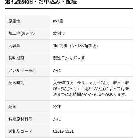
返礼品詳細・お申込み・配送
原産地
ﾛｼｱ産
加工地(製造地)
紋別市
内容量
1kg前後（NET850g前後）
賞味期限
製造日から12ヶ月
アレルギー表示
かに
配送時期
入金確認後～最長１カ月半程度（着日・着
曜日指定不可）※お申込状況によっては発
送までにお時間がかかる場合があります。
配送
冷凍
特定原材料等
かに
返礼品コード
01219-3321