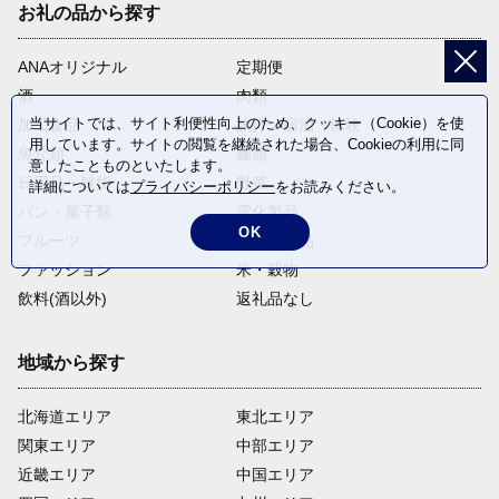
お礼の品から探す
ANAオリジナル
定期便
酒
肉類
当サイトでは、サイト利便性向上のため、クッキー（Cookie）を使
加工食品
旅行・宿泊・体験
用しています。サイトの閲覧を継続された場合、Cookieの利用に同
魚介類
麺類
意したことものといたします。
日用品・雑貨
野菜
詳細については
プライバシーポリシー
をお読みください。
パン・菓子類
電化製品
OK
フルーツ
卵・乳製品
ファッション
米・穀物
飲料(酒以外)
返礼品なし
地域から探す
北海道エリア
東北エリア
関東エリア
中部エリア
近畿エリア
中国エリア