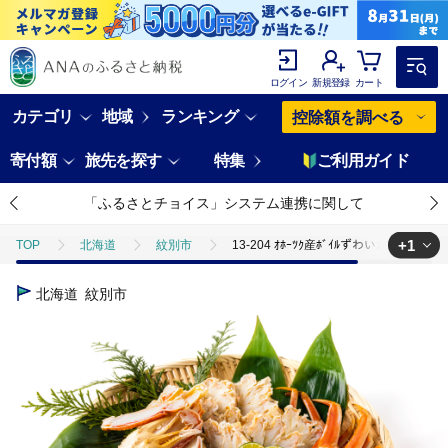
ログイン
新規登録
カート
カテゴリ
地域
ランキング
控除額を調べる
寄付額
旅先を探す
特集
ご利用ガイド
「ふるさとチョイス」システム連携に関して
+1
TOP
北海道
紋別市
13-204 ｵﾎｰﾂｸ産ﾎﾞｲﾙずわいがにの蟹身ｾ
TOP
魚介類
蟹
ズワイガニ
13-204 ｵﾎｰﾂｸ産ﾎﾞｲ
北海道
紋別市