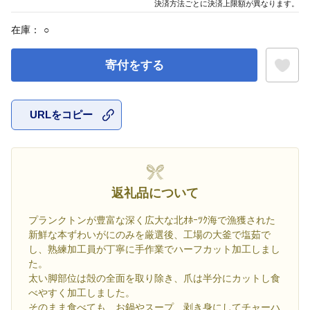
決済方法ごとに決済上限額が異なります。
在庫：
○
寄付をする
URLをコピー
お気に入
返礼品について
プランクトンが豊富な深く広大な北ｵﾎｰﾂｸ海で漁獲された
新鮮な本ずわいがにのみを厳選後、工場の大釜で塩茹で
し、熟練加工員が丁寧に手作業でハーフカット加工しまし
た。
太い脚部位は殻の全面を取り除き、爪は半分にカットし食
べやすく加工しました。
そのまま食べても、お鍋やスープ、剥き身にしてチャーハ