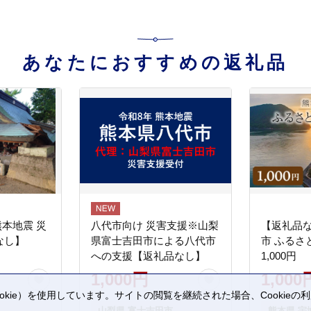
あなたにおすすめの返礼品
熊本地震 災
八代市向け 災害支援※山梨
【返礼品
なし】
県富士吉田市による八代市
市 ふるさ
への支援【返礼品なし】
1,000円
1,000円
1,000
kie）を使用しています。サイトの閲覧を継続された場合、Cookie
。
山梨県 富士吉田市
熊本県 宇