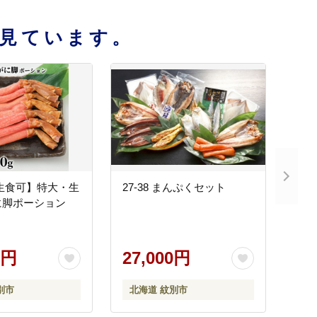
見ています。
 【生食可】特大・生
27-38 まんぷくセット
に脚ポーション
0円
27,000円
別市
北海道 紋別市