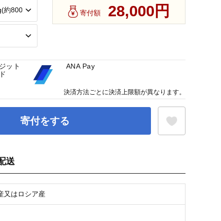
28,000円
寄付額
ジット
ANA Pay
ド
決済方法ごとに決済上限額が異なります。
寄付をする
配送
お気に入り登録
産又はロシア産