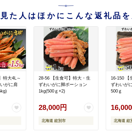
を見た人はほかにこんな返礼品を
り】特大4L～
28-56 【生食可】特大・生
16-150
わいがに肩
ずわいがに脚ポーション
ずわいが
kg)
1kg(500ｇ×2)
500ｇ
28,000円
16,00
北海道 紋別市
北海道 紋