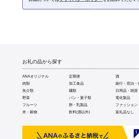
お礼の品から探す
ANAオリジナル
定期便
酒
肉類
加工食品
旅行・宿泊・
魚介類
麺類
日用品・雑貨
野菜
パン・菓子類
電化製品
フルーツ
卵・乳製品
ファッション
米・穀物
飲料(酒以外)
返礼品なし