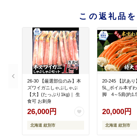
この返礼品
26-30 【厳選部位のみ】本
20-245 【訳あ
ズワイガニしゃぶしゃぶ
5L_ボイル本ず
【大】(たっぷり1kg)｜ 生
脚 4～5肩(約1.5
食可 お刺身
26,000円
20,000円
北海道 紋別市
北海道 紋別市