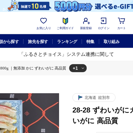
お気に入り
ご利用ガイド
新規登録
ログイン
カート
額から探す
旅先を探す
ランキング
特集
取り組み
「ふるさとチョイス」システム連携に関して
+1
約800g ｜無添加 かに ずわいがに 高品質
わいがにカット 約800g ｜無添加 かに ずわいがに 高品質
北海道
紋別市
28-28 ずわいがに
いがに 高品質