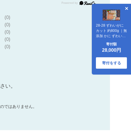
(0)
(0)
28-28 ずわいがに
(0)
カット 約800g ｜無
添加 かに ずわいが
(0)
に 高品質
寄付額
(0)
28,000円
寄付をする
ださい。
のではありません。