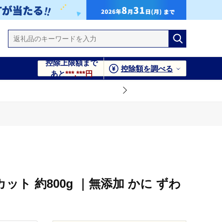
控除上限額まで
控除額を調べる
あと
***,***円
カット 約800g ｜無添加 かに ずわ