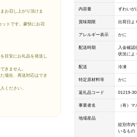
内容量
ずわいが
ままお召し上がり頂けま
賞味期限
出荷日よ
にカットです。豪快にお召
アレルギー表示
かに
配送時期
入金確認
状況によ
」を目安にお礼品を発送し
配送
冷凍
けできません。
れた場合、再送対応はでき
特定原材料等
かに
記入ください。
返礼品コード
01219-30
事業者名
（有）マ
地場産品
紋別市内
いるもの