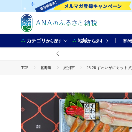
カテゴリ
地域
から探す
から探す
寄付
TOP
北海道
紋別市
28-28 ずわいがにカット 
TOP
魚介類
蟹
ズワイガニ
28-28 ず