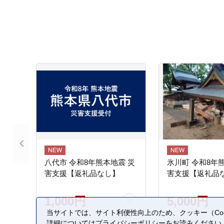
八代市 令和8年熊本地震 災
氷川町 令和8年
害支援【返礼品なし】
害支援【返礼品
1,000円
5,000円
当サイトでは、サイト利便性向上のため、クッキー（Coo
詳細については
プライバシーポリシー
をお読みください
熊本県 八代市
熊本県 氷川町