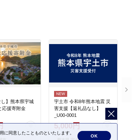
なし】熊本県宇城
宇土市 令和8年熊本地震 災
と応援寄附金
害支援【返礼品なし】
_U00-0001
円
5,000円
の利用に同意したことものといたします。
OK
城市
熊本県 宇土市