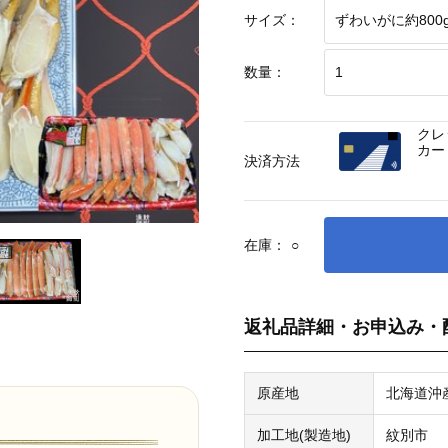
サイズ：
数量：
クレ
カー
決済方法
在庫：
○
返礼品詳細・お申込み・
原産地
北海道沖
加工地(製造地)
紋別市