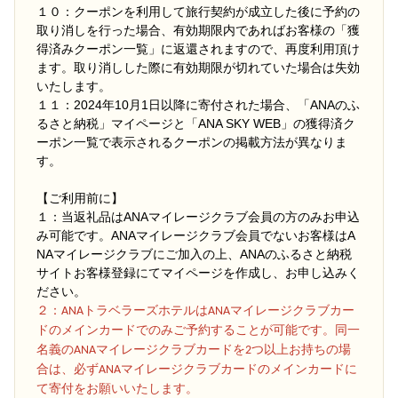
１０：クーポンを利用して旅行契約が成立した後に予約の
取り消しを行った場合、有効期限内であればお客様の「獲
得済みクーポン一覧」に返還されますので、再度利用頂け
ます。取り消しした際に有効期限が切れていた場合は失効
いたします。
１１：2024年10月1日以降に寄付された場合、「ANAのふ
るさと納税」マイページと「ANA SKY WEB」の獲得済ク
ーポン一覧で表示されるクーポンの掲載方法が異なりま
す。
【ご利用前に】
１：当返礼品はANAマイレージクラブ会員の方のみお申込
み可能です。ANAマイレージクラブ会員でないお客様はA
NAマイレージクラブにご加入の上、ANAのふるさと納税
サイトお客様登録にてマイページを作成し、お申し込みく
ださい。
２
：ANAトラベラーズホテルはANAマイレージクラブカー
ドのメインカードでのみご予約することが可能です。同一
名義のANAマイレージクラブカードを2つ以上お持ちの場
合は、必ずANAマイレージクラブカードのメインカードに
て寄付をお願いいたします。