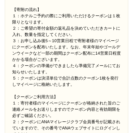
【寄附の流れ】
１：ホテルご予約の際にご利用いただけるクーポンは１枚
限りとなります。
２：ご希望の寄付金額の返礼品を決めていただきカートに
入れ、数量を指定してください。
３：お申し込み後5～10営業日程で寄附者様のマイページ
にクーポンを配布いたします。なお、年末年始やゴールデ
ンウイークなど一部の期間はクーポン配布に14営業日程度
かかる場合がございます。
４：クーポンの準備ができましたら準備完了メールにてお
知らせいたします。
５：クーポンは決済単位で合計点数のクーポン1枚を発行
しマイページに格納いたします。
【クーポンご利用方法】
１：寄付者様のマイページにクーポンが格納された旨のご
連絡メールをお送りしますのでクーポン内容と有効期限を
必ずご確認ください。
２：クーポンにANAマイレージクラブ会員番号が記載され
ていますので、その番号でANAウェブサイトにログインし