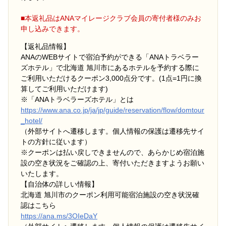
■本返礼品はANAマイレージクラブ会員の寄付者様のみお
申し込みできます。
【返礼品情報】
ANAのWEBサイトで宿泊予約ができる「ANAトラベラー
ズホテル」で北海道 旭川市にあるホテルを予約する際に
ご利用いただけるクーポン3,000点分です。(1点=1円に換
算してご利用いただけます)
※「ANAトラベラーズホテル」とは
https://www.ana.co.jp/ja/jp/guide/reservation/flow/domtour
_hotel/
（外部サイトへ遷移します。個人情報の保護は遷移先サイ
トの方針に従います）
※クーポンは払い戻しできませんので、あらかじめ宿泊施
設の空き状況をご確認の上、寄付いただきますようお願い
いたします。
【自治体の詳しい情報】
北海道 旭川市のクーポン利用可能宿泊施設の空き状況確
認はこちら
https://ana.ms/3OIeDaY