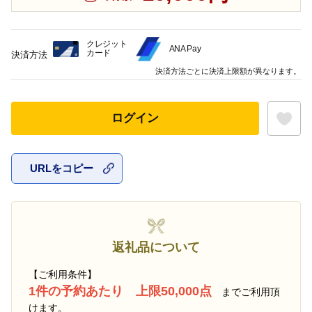
クレジット
ANA Pay
カード
決済方法
決済方法ごとに決済上限額が異なります。
ログイン
URLをコピー
お気に入
返礼品について
【ご利用条件】
1件の予約あたり 上限50,000点
までご利用頂
けます。