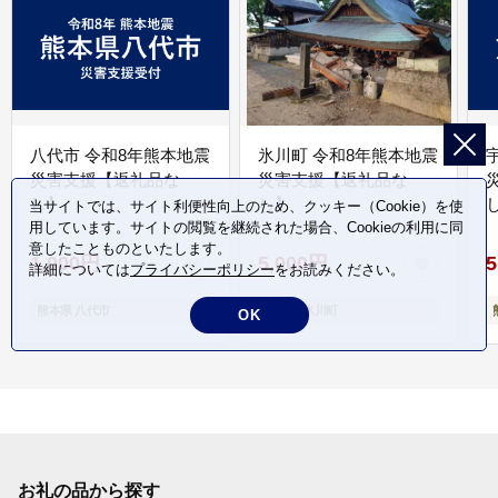
八代市 令和8年熊本地震
氷川町 令和8年熊本地震
災害支援【返礼品な
災害支援【返礼品な
し】
し】
し
当サイトでは、サイト利便性向上のため、クッキー（Cookie）を使
用しています。サイトの閲覧を継続された場合、Cookieの利用に同
意したことものといたします。
1,000円
5,000円
5
詳細については
プライバシーポリシー
をお読みください。
熊本県 八代市
熊本県 氷川町
OK
お礼の品から探す