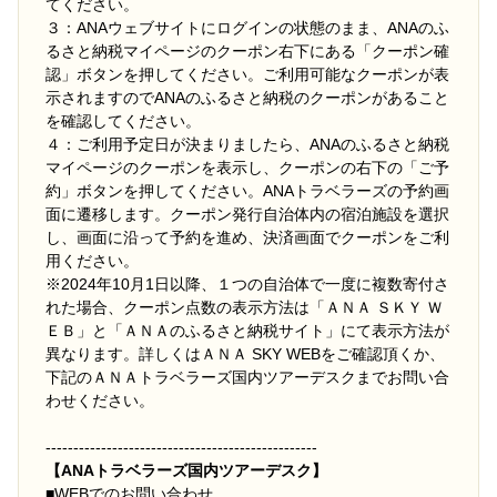
てください。
３：ANAウェブサイトにログインの状態のまま、ANAのふ
るさと納税マイページのクーポン右下にある「クーポン確
認」ボタンを押してください。ご利用可能なクーポンが表
示されますのでANAのふるさと納税のクーポンがあること
を確認してください。
４：ご利用予定日が決まりましたら、ANAのふるさと納税
マイページのクーポンを表示し、クーポンの右下の「ご予
約」ボタンを押してください。ANAトラベラーズの予約画
面に遷移します。クーポン発行自治体内の宿泊施設を選択
し、画面に沿って予約を進め、決済画面でクーポンをご利
用ください。
※2024年10月1日以降、１つの自治体で一度に複数寄付さ
れた場合、クーポン点数の表示方法は「ＡＮＡ ＳＫＹ Ｗ
ＥＢ」と「ＡＮＡのふるさと納税サイト」にて表示方法が
異なります。詳しくはＡＮＡ SKY WEBをご確認頂くか、
下記のＡＮＡトラベラーズ国内ツアーデスクまでお問い合
わせください。
-------------------------------------------------
【ANAトラベラーズ国内ツアーデスク】
■
WEBでのお問い合わせ