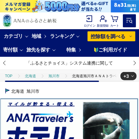
ログイン
新規登録
カート
カテゴリ
地域
ランキング
控除額を調べる
寄付額
旅先を探す
特集
ご利用ガイド
「ふるさとチョイス」システム連携に関して
+3
TOP
北海道
旭川市
北海道旭川市ＡＮＡトラベラーズホテル割
TOP
ANAオリジナル
ANA関連返礼品
北海道旭川市ＡＮＡト
北海道
旭川市
TOP
ANAオリジナル
ANA関連返礼品
ホテルクーポン
TOP
旅行・宿泊・体験
北海道旭川市ＡＮＡトラベラーズホテル割引