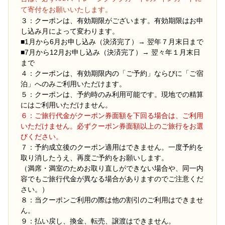
て寄付をお願いいたします。
３：クーポンは、有効期限がございます。有効期限はお申
し込み月によって変わります。
■1月から6月お申し込み（決済完了）→ 翌年７月末日まで
■7月から12月お申し込み（決済完了）→ 翌々年１月末日
まで
４：クーポンは、有効期限内の「ご予約」ならびに「ご宿
泊」へのみご利用いただけます。
５：クーポンは、予約時のみ利用可能です。現地での精算
にはご利用いただけません。
６：ご旅行代金がクーポン券面額を下回る場合は、ご利用
いただけません。必ずクーポン券面額以上のご旅行をお選
びください。
７：予約成立後のクーポン適用はできません。一度予約を
取り消したうえ、再度ご予約をお願いします。
（満席・満室のためお取り直しができない場合や、同一内
容でもご旅行代金が異なる場合がありますのでご注意くだ
さい。）
８：当クーポンご利用の際は他の割引のご利用はできませ
ん。
９：払い戻し、換金、転売、譲渡はできません。