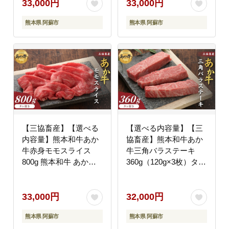
かず 手軽 ご褒美 お祝
華 おかず 手軽 ご褒美
33,000円
33,000円
い 人気 晩ご飯 焼くだ
お祝い 人気 晩ご飯 焼
熊本県 阿蘇市
熊本県 阿蘇市
け 熊本県 阿蘇市
くだけ 熊本県 阿蘇市
【三協畜産】【選べる
【選べる内容量】【三
内容量】熊本和牛あか
協畜産】熊本和牛あか
牛赤身モモスライス
牛三角バラステーキ
800g 熊本和牛 あか牛
360g（120g×3枚）タレ
熊本あか牛 赤身 モモ肉
付き 赤牛 牛肉 BBQ 焼
ももスライス 赤身スラ
肉 国産 簡単 お取り寄
イス しゃぶしゃぶ用 す
せ 冷凍 お土産 ギフト
33,000円
32,000円
き焼き用 お取り寄せ ヘ
贈り物 贈答用 豪華 お
熊本県 阿蘇市
熊本県 阿蘇市
ルシー 柔かい 熊本県
かず 簡単 手軽 贅沢 ご