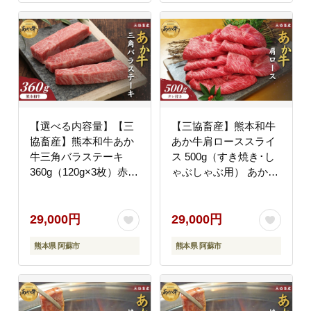
阿蘇市
褒美 お祝い 人気 晩ご
飯 熊本県 阿蘇市
【選べる内容量】【三
【三協畜産】熊本和牛
協畜産】熊本和牛あか
あか牛肩ローススライ
牛三角バラステーキ
ス 500g（すき焼き･し
360g（120g×3枚）赤牛
ゃぶしゃぶ用） あか牛
牛肉 BBQ 焼肉 国産 簡
のたれ付き 赤牛 牛肉
単 お取り寄せ 冷凍 お
国産 お取り寄せ 冷凍
土産 ギフト 贈り物 贈
ギフト 贈り物 贈答用
29,000円
29,000円
答用 豪華 おかず 簡単
豪華 おかず 手軽 ご褒
熊本県 阿蘇市
熊本県 阿蘇市
手軽 贅沢 ご褒美 お祝
美 お祝い 人気 晩ご飯
い 人気 晩ご飯 熊本県
熊本県 阿蘇市
阿蘇市