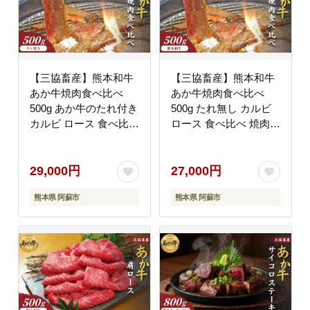
【三協畜産】熊本和牛
【三協畜産】熊本和牛
あか牛焼肉食べ比べ
あか牛焼肉食べ比べ
500g あか牛のたれ付き
500g たれ無し カルビ
カルビ ロース 食べ比べ
ロース 食べ比べ 焼肉
焼肉 BBQ 赤牛 牛肉 国
BBQ 赤牛 牛肉 国産 お
産 お取り寄せ 冷凍 ギ
取り寄せ 冷凍 ギフト
フト 贈り物 贈答用 豪
贈り物 贈答用 豪華 お
29,000円
27,000円
華 おかず 手軽 ご褒美
かず 手軽 ご褒美 お祝
熊本県 阿蘇市
熊本県 阿蘇市
お祝い 人気 晩ご飯 熊
い 人気 晩ご飯 熊本県
本県 阿蘇市
阿蘇市