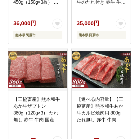
450g（150g×3枚） 赤
牛のたれ付き 赤牛 牛肉
牛 牛肉 焼肉 BBQ 国産
国産 お取り寄せ 冷凍
簡単 お取り寄せ 冷凍
ギフト 贈り物 贈答用
お土産 ギフト 贈り物
豪華 おかず 手軽 ご褒
36,000円
35,000円
贈答用 豪華 おかず 簡
美 お祝い 人気 晩ご飯
熊本県 阿蘇市
熊本県 阿蘇市
単 手軽 贅沢 ご褒美 お
焼くだけ 熊本県 阿蘇市
祝い 人気 晩ご飯 熊本
県 阿蘇市
【三協畜産】熊本和牛
【選べる内容量】【三
あか牛ザブトン
協畜産】熊本和牛あか
360g（120g×3） たれ
牛カルビ焼肉用 800g
無し 赤牛 牛肉 国産 お
たれ無し 赤牛 牛肉 国
取り寄せ 冷凍 ギフト
産 お取り寄せ 冷凍 ギ
贈り物 贈答用 豪華 お
フト 贈り物 贈答用 豪