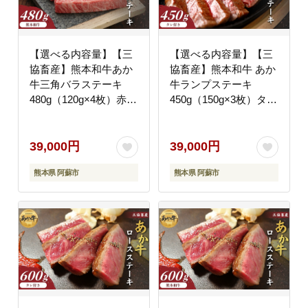
【選べる内容量】【三
【選べる内容量】【三
協畜産】熊本和牛あか
協畜産】熊本和牛 あか
牛三角バラステーキ
牛ランプステーキ
480g（120g×4枚）赤牛
450g（150g×3枚）タレ
牛肉 BBQ 焼肉 国産 簡
付き 赤牛 牛肉 BBQ 焼
単 お取り寄せ 冷凍 お
肉 国産 簡単 お取り寄
土産 ギフト 贈り物 贈
せ 冷凍 お土産 ギフト
39,000円
39,000円
答用 豪華 おかず 簡単
贈り物 贈答用 豪華 お
熊本県 阿蘇市
熊本県 阿蘇市
手軽 贅沢 ご褒美 お祝
かず 簡単 手軽 贅沢 ご
い 人気 晩ご飯 熊本県
褒美 お祝い 人気 晩ご
阿蘇市
飯 熊本県 阿蘇市