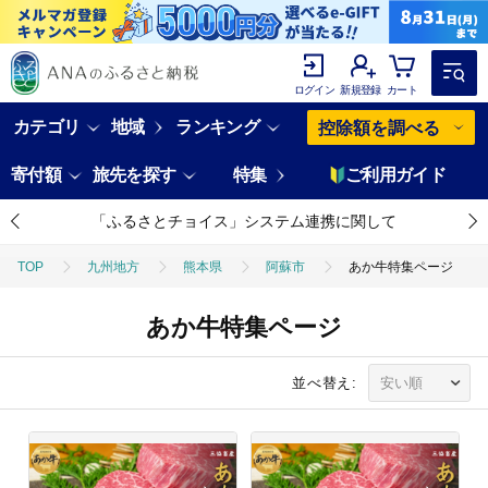
ログイン
新規登録
カート
カテゴリ
地域
ランキング
控除額を調べる
寄付額
旅先を探す
特集
ご利用ガイド
「ふるさとチョイス」システム連携に関して
TOP
九州地方
熊本県
阿蘇市
あか牛特集ページ
あか牛特集ページ
並べ替え: