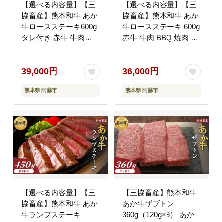
【選べる内容量】【三
【選べる内容量】【三
協畜産】熊本和牛 あか
協畜産】熊本和牛 あか
牛ロースステーキ600g
牛ロースステーキ 600g
タレ付き 赤牛 牛肉
赤牛 牛肉 BBQ 焼肉 国
BBQ 焼肉 国産 簡単 お
産 簡単 お取り寄せ 冷
取り寄せ 冷凍 お土産
凍 お土産 ギフト 贈り
ギフト 贈り物 贈答用
物 贈答用 豪華 おかず
39,000円
36,000円
豪華 おかず 簡単 手軽
簡単 手軽 贅沢 ご褒美
熊本県 阿蘇市
熊本県 阿蘇市
贅沢 ご褒美 お祝い 人
お祝い 人気 晩ご飯 熊
気 晩ご飯 熊本県 阿蘇
本県 阿蘇市
市
【選べる内容量】【三
【三協畜産】熊本和牛
協畜産】熊本和牛 あか
あか牛ザブトン
牛ランプステーキ
360g（120g×3） あか