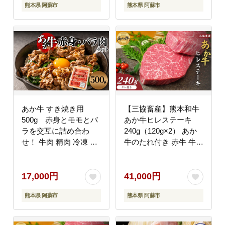
熊本県 阿蘇市
熊本県 阿蘇市
かず 簡単 手軽 贅沢 ご
褒美 お祝い 人気 晩ご
飯 熊本県 阿蘇市
あか牛 すき焼き用
【三協畜産】熊本和牛
500g 赤身とモモとバ
あか牛ヒレステーキ
ラを交互に詰め合わ
240g（120g×2） あか
せ！ 牛肉 精肉 冷凍 便
牛のたれ付き 赤牛 牛肉
利 おすすめ 料理 自宅
国産 お取り寄せ 冷凍
用 贈答用 お中元 お歳
ギフト 贈り物 贈答用
暮 ギフト 熊本県 阿蘇
豪華 おかず 手軽 ご褒
17,000円
41,000円
市
美 お祝い 人気 晩ご飯
熊本県 阿蘇市
熊本県 阿蘇市
焼くだけ 熊本県 阿蘇市