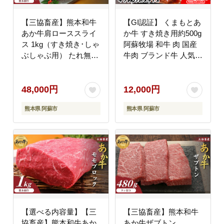
【三協畜産】熊本和牛
【GI認証】 くまもとあ
あか牛肩ローススライ
か牛 すき焼き用約500g
ス 1kg（すき焼き･しゃ
阿蘇牧場 和牛 肉 国産
ぶしゃぶ用） たれ無し
牛肉 ブランド牛 人気
赤牛 牛肉 国産 お取り
美味しい すき焼き 希少
寄せ 冷凍 ギフト 贈り
ジューシー 熊本 阿蘇
物 贈答用 豪華 おかず
48,000円
12,000円
手軽 ご褒美 お祝い 人
熊本県 阿蘇市
熊本県 阿蘇市
気 晩ご飯 熊本県 阿蘇
市
【選べる内容量】【三
【三協畜産】熊本和牛
協畜産】熊本和牛あか
あか牛ザブトン