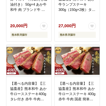
油付き） 50g×4 あか牛
牛ランプステーキ
和牛 肉 ブランド牛 牛
300g（150g×2枚）タレ
肉 人気 美味しい 赤身
付き 赤牛 牛肉 BBQ 焼
ヘルシー ジューシー 特
肉 国産 簡単 お取り寄
製だし醤油 贅沢 豪華
せ 冷凍 お土産 ギフト
20,000円
27,000円
熊本 阿蘇
贈り物 贈答用 豪華 お
熊本県 阿蘇市
熊本県 阿蘇市
かず 簡単 手軽 贅沢 ご
褒美 お祝い 人気 晩ご
飯 熊本県 阿蘇市
【選べる内容量】【三
【選べる内容量】【三
協畜産】熊本和牛 あか
協畜産】熊本和牛 あか
牛ロースステーキ400g
牛ロースステーキ 400g
タレ付き 赤牛 牛肉
赤牛 牛肉 国産 簡単
BBQ 焼肉 国産 簡単 お
BBQ 焼肉 お取り寄せ