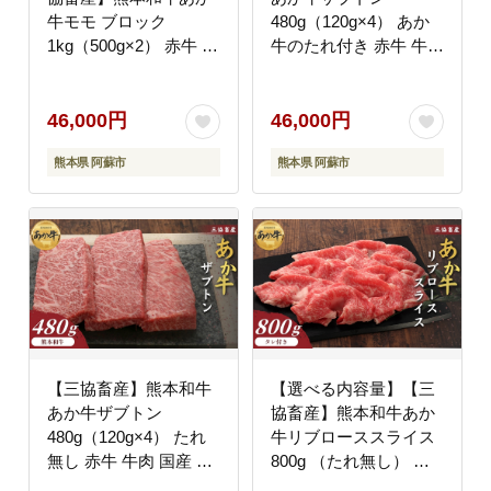
牛モモ ブロック
480g（120g×4） あか
1kg（500g×2） 赤牛 牛
牛のたれ付き 赤牛 牛肉
肉 精肉 国産 お取り寄
国産 お取り寄せ 冷凍
せ 冷凍 ギフト 贈り物
ギフト 贈り物 贈答用
贈答用 豪華 おかず 手
豪華 おかず 手軽 ご褒
46,000円
46,000円
軽 ご褒美 お祝い 人気
美 お祝い 人気 晩ご飯
熊本県 阿蘇市
熊本県 阿蘇市
晩ご飯 焼くだけ 熊本県
焼くだけ 熊本県 阿蘇市
阿蘇市
【三協畜産】熊本和牛
【選べる内容量】【三
あか牛ザブトン
協畜産】熊本和牛あか
480g（120g×4） たれ
牛リブローススライス
無し 赤牛 牛肉 国産 お
800g （たれ無し） 赤
取り寄せ 冷凍 ギフト
牛 牛肉 国産 お取り寄