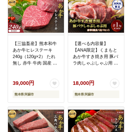
【三協畜産】熊本和牛
【選べる内容量】
あか牛ヒレステーキ
【ANA限定】くまもと
240g（120g×2） たれ
あか牛すき焼き用 豚バ
無し 赤牛 牛肉 国産 お
ラ肉しゃぶしゃぶ用 各
取り寄せ 冷凍 ギフト
500g 計1kg 鍋 しゃぶし
贈り物 贈答用 豪華 お
ゃぶ すき焼き 牛肉 豚
かず 手軽 ご褒美 お祝
肉 精肉 冷凍 便利 おす
39,000円
18,000円
い 人気 晩ご飯 焼くだ
すめ 料理 自宅用 贈答
熊本県 阿蘇市
熊本県 阿蘇市
け 熊本県 阿蘇市
用 お中元 お歳暮 ギフ
ト 熊本県 阿蘇市