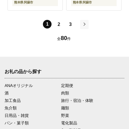
熊本県 阿蘇市
熊本県 阿蘇市
け 熊本県 阿蘇市
自宅用 おかず 晩御飯
お手軽 焼くだけ 時短料
理 夕飯 御祝 お祝い 手
土産 お歳暮 御中元 ク
1
2
3
リスマス 熊本県 阿蘇市
次
80
全
件
お礼の品から探す
ANAオリジナル
定期便
酒
肉類
加工食品
旅行・宿泊・体験
魚介類
麺類
日用品・雑貨
野菜
パン・菓子類
電化製品