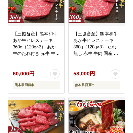
【三協畜産】熊本和牛
【三協畜産】熊本和牛
あか牛ヒレステーキ
あか牛ヒレステーキ
360g（120g×3） あか
360g（120g×3） たれ
牛のたれ付き 赤牛 牛肉
無し 赤牛 牛肉 国産 お
国産 お取り寄せ 冷凍
取り寄せ 冷凍 ギフト
ギフト 贈り物 贈答用
贈り物 贈答用 豪華 お
豪華 おかず 手軽 ご褒
かず 手軽 ご褒美 お祝
60,000円
58,000円
美 お祝い 人気 晩ご飯
い 人気 晩ご飯 焼くだ
熊本県 阿蘇市
熊本県 阿蘇市
焼くだけ 熊本県 阿蘇市
け 熊本県 阿蘇市