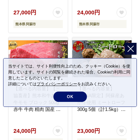
取り寄せ 冷凍 お土産
冷凍 お土産 ギフト 贈
ギフト 贈り物 贈答用
り物 贈答用 豪華 おか
27,000円
24,000円
豪華 おかず 簡単 手軽
ず 簡単 手軽 贅沢 ご褒
熊本県 阿蘇市
熊本県 阿蘇市
贅沢 ご褒美 お祝い 人
美 お祝い 人気 晩ご飯
気 晩ご飯 熊本県 阿蘇
熊本県 阿蘇市
市
当サイトでは、サイト利便性向上のため、クッキー（Cookie）を使
用しています。サイトの閲覧を継続された場合、Cookieの利用に同
意したことものといたします。
詳細については
プライバシーポリシー
をお読みください。
【選べる内容量】【三
【選べる内容量】
協畜産】熊本和牛あか
【ANA限定】阿蘇産あ
OK
牛モモ ブロック 500g
か牛使用 ミートローフ
赤牛 牛肉 精肉 国産 お
300g 5個（計1.5kg）
取り寄せ 冷凍 ギフト
さとう農園 ANAオリジ
贈り物 贈答用 豪華 お
ナル 熊本ブランド牛 あ
かず 手軽 ご褒美 お祝
か牛 赤牛 牛肉 加工食
24,000円
23,000円
い 人気 晩ご飯 焼くだ
品 冷凍 贈り物 贈答用