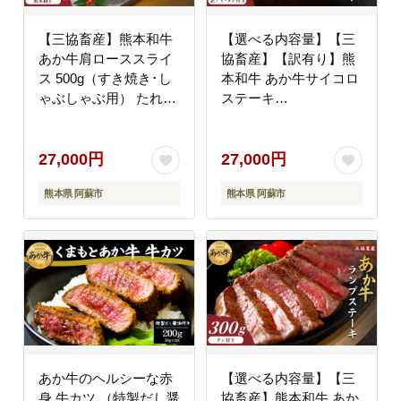
【三協畜産】熊本和牛
【選べる内容量】【三
あか牛肩ローススライ
協畜産】【訳有り】熊
ス 500g（すき焼き･し
本和牛 あか牛サイコロ
ゃぶしゃぶ用） たれ無
ステーキ
し 赤牛 牛肉 国産 お取
800g（400g×2）タレ付
り寄せ 冷凍 ギフト 贈
き 赤牛 牛肉 BBQ 焼肉
り物 贈答用 豪華 おか
国産 簡単 お取り寄せ
27,000円
27,000円
ず 手軽 ご褒美 お祝い
冷凍 お土産 ギフト 贈
熊本県 阿蘇市
熊本県 阿蘇市
人気 晩ご飯 熊本県 阿
り物 贈答用 豪華 おか
蘇市
ず 簡単 手軽 贅沢 ご褒
美 お祝い 人気 晩ご飯
熊本県 阿蘇市
あか牛のヘルシーな赤
【選べる内容量】【三
身 牛カツ （特製だし醤
協畜産】熊本和牛 あか