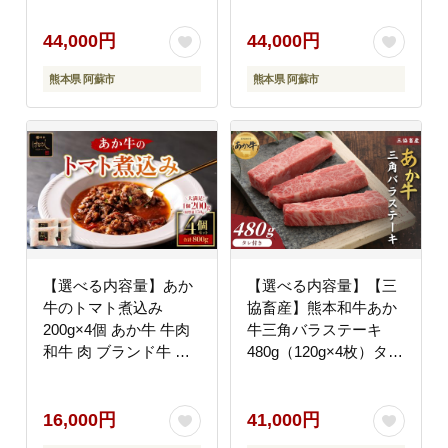
贈り物 贈答用 豪華 お
せ 冷凍 ギフト 贈り物
かず 手軽 ご褒美 お祝
贈答用 豪華 おかず 手
44,000円
44,000円
い 人気 晩ご飯 焼くだ
軽 ご褒美 お祝い 人気
熊本県 阿蘇市
熊本県 阿蘇市
け 熊本県 阿蘇市
晩ご飯 焼くだけ 熊本県
阿蘇市
【選べる内容量】あか
【選べる内容量】【三
牛のトマト煮込み
協畜産】熊本和牛あか
200g×4個 あか牛 牛肉
牛三角バラステーキ
和牛 肉 ブランド牛 ト
480g（120g×4枚）タレ
マト とまと 煮込み 甘
付き 赤牛 牛肉 BBQ 焼
味 酸味 人気 美味しい
肉 国産 簡単 お取り寄
セット 詰め合わせ 調理
せ 冷凍 お土産 ギフト
16,000円
41,000円
簡単 お手軽 熊本 阿蘇
贈り物 贈答用 豪華 お