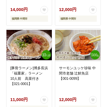
14,000円
12,000円
福岡県 中間市
福岡県 中間市
[豚骨ラーメン]博多長浜
サーモンユッケ珍味 中
「福重家」ラーメン
間市老舗 辻鮮魚店
10人前 高菜付き
【001-0099】
【021-0001】
11,000円
12,000円