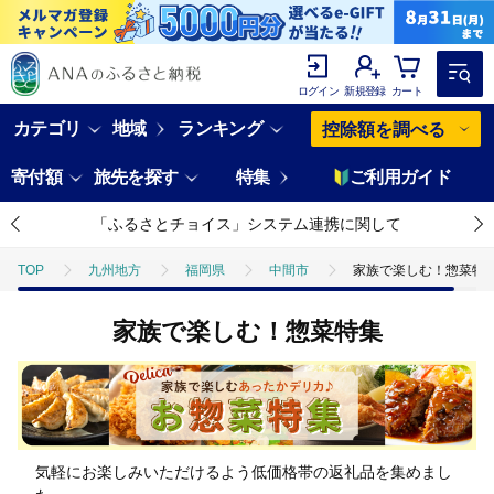
ログイン
新規登録
カート
カテゴリ
地域
ランキング
控除額を調べる
寄付額
旅先を探す
特集
ご利用ガイド
「ふるさとチョイス」システム連携に関して
TOP
九州地方
福岡県
中間市
家族で楽しむ！惣菜特
家族で楽しむ！惣菜特集
気軽にお楽しみいただけるよう低価格帯の返礼品を集めまし