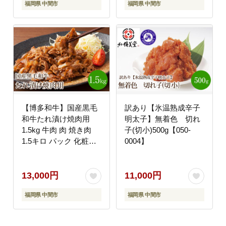
福岡県 中間市
福岡県 中間市
【博多和牛】国産黒毛
訳あり【氷温熟成辛子
和牛たれ漬け焼肉用
明太子】無着色 切れ
1.5kg 牛肉 肉 焼き肉
子(切小)500g【050-
1.5キロ パック 化粧箱
0004】
送料無料 【014-0018】
13,000円
11,000円
福岡県 中間市
福岡県 中間市