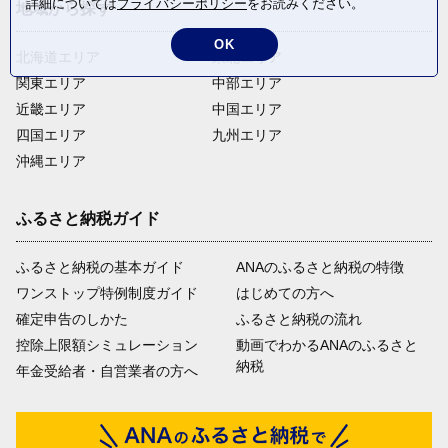
詳細については
プライバシーポリシー
をお読みください。
地域から探す
OK
北海道エリア
東北エリア
関東エリア
中部エリア
近畿エリア
中国エリア
四国エリア
九州エリア
沖縄エリア
ふるさと納税ガイド
ふるさと納税の基本ガイド
ANAのふるさと納税の特徴
ワンストップ特例制度ガイド
はじめての方へ
確定申告のしかた
ふるさと納税の流れ
控除上限額シミュレーション
動画でわかるANAのふるさと
納税
年金受給者・自営業者の方へ