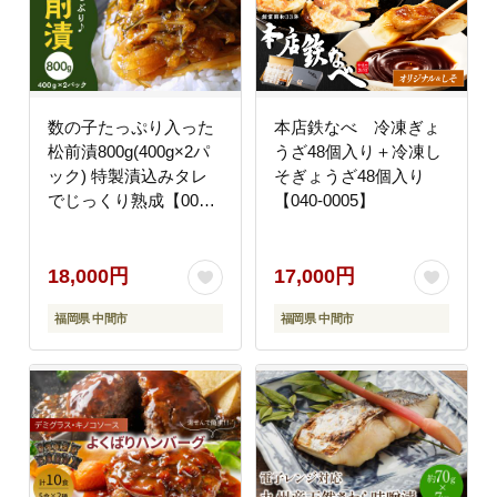
数の子たっぷり入った
本店鉄なべ 冷凍ぎょ
松前漬800g(400g×2パ
うざ48個入り＋冷凍し
ック) 特製漬込みタレ
そぎょうざ48個入り
でじっくり熟成【001-
【040-0005】
0145】
18,000円
17,000円
福岡県 中間市
福岡県 中間市