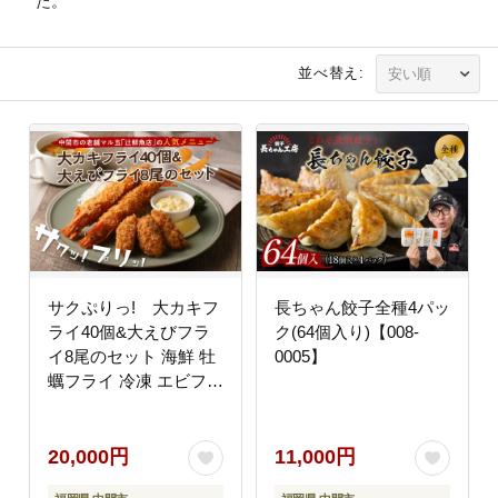
た。
並べ替え:
サクぷりっ! 大カキフ
長ちゃん餃子全種4パッ
ライ40個&大えびフラ
ク(64個入り)【008-
イ8尾のセット 海鮮 牡
0005】
蠣フライ 冷凍 エビフラ
イ【001-0030】
20,000円
11,000円