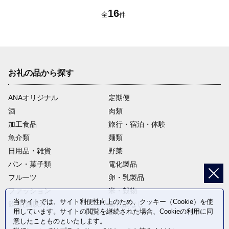
16
全
件
お礼の品から探す
ANAオリジナル
定期便
酒
肉類
加工食品
旅行・宿泊・体験
魚介類
麺類
日用品・雑貨
野菜
パン・菓子類
電化製品
フルーツ
卵・乳製品
ファッション
米・穀物
当サイトでは、サイト利便性向上のため、クッキー（Cookie）を使
飲料(酒以外)
返礼品なし
用しています。サイトの閲覧を継続された場合、Cookieの利用に同
意したことものといたします。