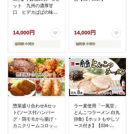
ット 九州の濃厚甘
口 ヒデカばばの味
【001-0049】
14,000円
14,000円
福岡県 中間市
福岡県 中間市
惣菜盛り合わせAセッ
ラー麦使用「一風堂」
ト(ソース付ハンバー
とんこつラーメン 白丸
グ・鶏モモから揚げ・
(8食)【ホットもやしソ
カニクリームコロッケ)
ース付き】【034-
【001-0120】
0030】