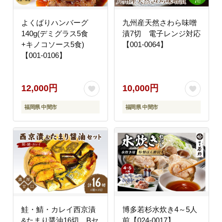
よくばりハンバーグ
九州産天然さわら味噌
140g(デミグラス5食
漬7切 電子レンジ対応
+キノコソース5食)
【001-0064】
【001-0106】
12,000円
10,000円
福岡県 中間市
福岡県 中間市
鮭・鯖・カレイ西京漬
博多若杉水炊き4～5人
&たまり醤油16切 Bセ
前【024-0017】