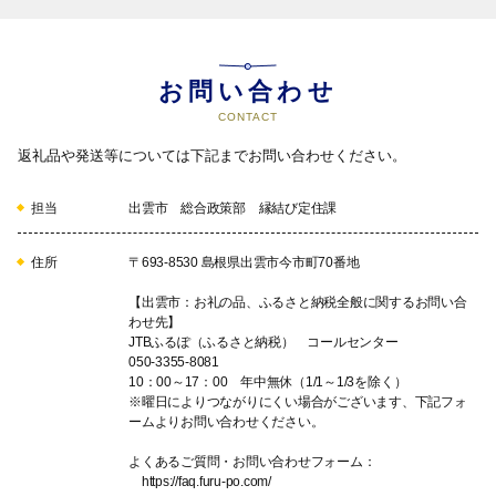
お問い合わせ
スポーツ振興に資する事業
CONTACT
スポーツ振興事業
返礼品や発送等については下記までお問い合わせください。
08
担当
出雲市 総合政策部 縁結び定住課
住所
〒693-8530 島根県出雲市今市町70番地
【出雲市：お礼の品、ふるさと納税全般に関するお問い合
ぬくもりのある福祉サービスの充実と高齢者福祉に資
わせ先】
する事業
JTBふるぽ（ふるさと納税） コールセンター
050-3355-8081
高齢者外出支援事業（外出困難な高齢者へのデマンドタクシー等
10：00～17：00 年中無休（1/1～1/3を除く）
運行経費）など
※曜日によりつながりにくい場合がございます、下記フォ
ームよりお問い合わせください。
09
よくあるご質問・お問い合わせフォーム：
https://faq.furu-po.com/