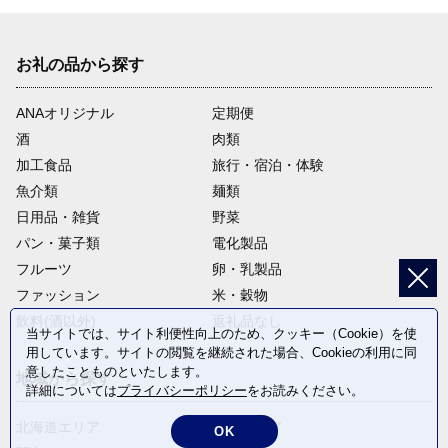
その他目的達成のために市長が必要と認める事業
集落支援事業、縁結びプロジェクト推進事業、出雲大好きＩター
お礼の品から探す
ン女子支援事業、出雲空港整備利用促進事業など
ANAオリジナル
定期便
酒
肉類
加工食品
旅行・宿泊・体験
魚介類
麺類
日用品・雑貨
野菜
パン・菓子類
電化製品
フルーツ
卵・乳製品
ファッション
米・穀物
飲料(酒以外)
返礼品なし
当サイトでは、サイト利便性向上のため、クッキー（Cookie）を使
用しています。サイトの閲覧を継続された場合、Cookieの利用に同
意したことものといたします。
地域から探す
詳細については
プライバシーポリシー
をお読みください。
北海道エリア
東北エリア
OK