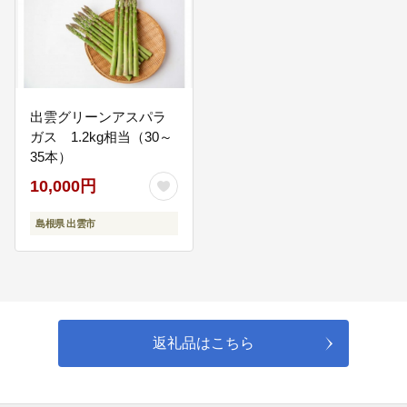
05
出雲グリーンアスパラ
環境先進都市の構築に資する事業
ガス 1.2kg相当（30～
リサイクル推進事業、トキによるまちづくり事業、ポイ捨て禁止
35本）
啓発事業など
10,000円
06
島根県 出雲市
芸術文化の振興、歴史文化資源の保存・活用に資する
事業
文化財保護事業、文化財保存修理事業、芸術文化振興事業など
返礼品はこちら
07