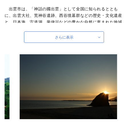
出雲市は、「神話の國出雲」として全国に知られるととも
に、出雲大社、荒神谷遺跡、西谷墳墓群などの歴史・文化遺産
と、日本海、宍道湖、斐伊川などの豊かな自然に恵まれた地域
です。「元気な出雲、活力のある出雲、笑顔の絶えない出雲」
をモットーに、全国に誇れる都市づくり、愛着と誇りが持てる
さらに表示
故郷づくりを展開しています。
出雲市では、出雲市の発展を願う郷土出身の方々や、出雲市
に心を寄せていただく全国のみなさまから、広く寄附を募って
います。いただいたご寄附は「日本の心のふるさと出雲応援基
金」に積み立て、次年度以降に、指定された使途に基づき、出
雲の観光や産業、福祉、教育、環境など幅広い分野の事業に活
用させていただきます。
このふるさと寄附をきっかけに、全国のみなさまとたくさん
のご縁を結びたいと願っています。ぜひ、この機会に出雲市へ
の温かいご支援をよろしくお願いいたします。