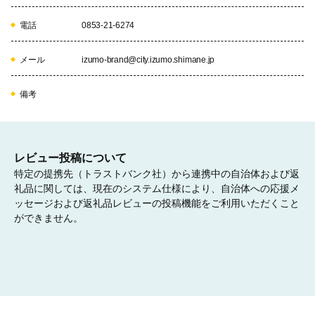
電話
0853-21-6274
生きる力と夢を育む教育の充実と子育て支援に資する
メール
izumo-brand@city.izumo.shimane.jp
事業
親子のきずなはぐくみ事業、学力向上推進事業、小中学校図書購
備考
入費など
10
レビュー投稿について
特定の提携先（トラストバンク社）から連携中の自治体および返
礼品に関しては、現在のシステム仕様により、自治体への応援メ
ッセージおよび返礼品レビューの投稿機能をご利用いただくこと
参画と協働によるまちづくりに資する事業
ができません。
市民協働推進事業、ボランティア推進事業など
11