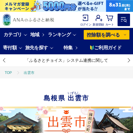
ログイン
新規登録
カート
カテゴリ
地域
ランキング
控除額を調べる
寄付額
旅先を探す
特集
ご利用ガイド
「ふるさとチョイス」システム連携に関して
TOP
出雲市
いずもし
島根県
出雲市