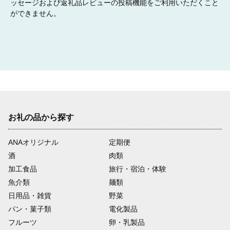
教育または文化の振興に関する事業
ッセージおよび返礼品レビューの投稿機能をご利用いただくこと
伝統工芸品である「出雲人形」を生んだ出雲地区を全国に発信
ができません。
し、伝統文化の継承のため製作教室の開催をおこなったり、子ど
もたちのための絵本や郷土本の購入に活用させていただきます。
07
防災または消防に関する事業
お礼の品から探す
防災対策の備品や消防団の備品の充実等に活用させていただきま
す。
ANAオリジナル
定期便
酒
肉類
08
加工食品
旅行・宿泊・体験
魚介類
麺類
日用品・雑貨
野菜
パン・菓子類
電化製品
特に寄附金の使いみちを指定しない（市長に一任）
フルーツ
卵・乳製品
その他、市長が必要と認める事業に活用させていただきます。