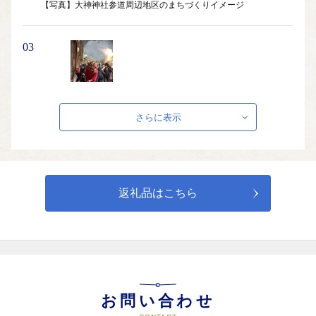
【写真】大神神社参道周辺地区のまちづくりイメージ
03
産業または観光の振興に関する事業
さらに表示
桜井市は、日本の歴史文化発祥の地であり約1300年前に生まれた
日本の伝統食「三輪素麺」があります。また、市内には日本最古
の神社「大神神社」をはじめ、真言宗豊山派総本山である花の御
寺「長谷寺」、大化の改新ゆかりの地である多武峰の「談山神
社」、「安倍文殊院」、「聖林寺」、最古の古道「山の辺の道」
返礼品はこちら
など数多くの観光資源があります。これらの歴史・伝統・文化を
守り、発展させるための事業・取組みなどに活用させていただき
ます。
04
お問い合わせ