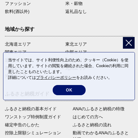
ファッション
米・穀物
飲料(酒以外)
返礼品なし
地域から探す
北海道エリア
東北エリア
関東エリア
中部エリア
近畿エリア
中国エリア
当サイトでは、サイト利便性向上のため、クッキー（Cookie）を使
用しています。サイトの閲覧を継続された場合、Cookieの利用に同
四国エリア
九州エリア
意したことものといたします。
沖縄エリア
詳細については
プライバシーポリシー
をお読みください。
OK
ふるさと納税ガイド
ふるさと納税の基本ガイド
ANAのふるさと納税の特徴
ワンストップ特例制度ガイド
はじめての方へ
確定申告のしかた
ふるさと納税の流れ
控除上限額シミュレーション
動画でわかるANAのふるさと