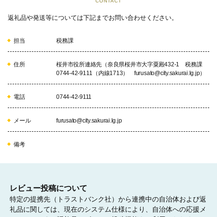
CONTACT
自然環境の保全に関する事業
返礼品や発送等については下記までお問い合わせください。
森林の大切さを子どもたちが学ぶための「森林環境教育体験学習
事業」の実施や、美しい自然環境を守るための事業に活用させて
担当
税務課
いただきます。
住所
桜井市役所連絡先（奈良県桜井市大字粟殿432-1 税務課
05
0744-42-9111（内線1713） furusato@city.sakurai.lg.jp）
電話
0744-42-9111
医療または福祉の充実に関する事業
メール
furusato@city.sakurai.lg.jp
医療または福祉の充実、地域の課題解決に活用させていただきま
す。
備考
06
レビュー投稿について
特定の提携先（トラストバンク社）から連携中の自治体および返
礼品に関しては、現在のシステム仕様により、自治体への応援メ