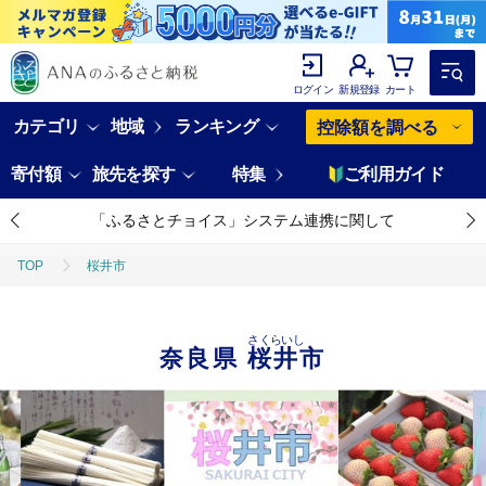
ログイン
新規登録
カート
カテゴリ
地域
ランキング
控除額を調べる
寄付額
旅先を探す
特集
ご利用ガイド
「ふるさとチョイス」システム連携に関して
TOP
桜井市
さくらいし
奈良県
桜井市