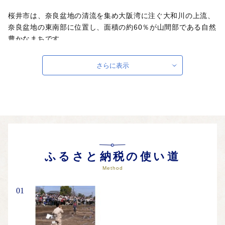
桜井市は、奈良盆地の清流を集め大阪湾に注ぐ大和川の上流、
奈良盆地の東南部に位置し、面積の約60％が山間部である自然
豊かなまちです。
市内北部には、弥生時代の大規模集落である纒向遺跡が存在
さらに表示
し、邪馬台国畿内説の最有力候補地とされ、また、ヤマト王権
発祥の地として、我が国の生い立ちにかかわる重要な遺跡であ
ると考えられています。
また、日本文化の原点である相撲発祥の地、仏教公伝の地、芸
能創生の地として記紀万葉に綴られています。
特に、素麺の発祥の地は桜井市の三輪であり、「三輪素麺」と
して全国に知られています。
ふるさと納税の使い道
桜井市では、「卑弥呼の里・桜井ふるさと寄附金」を設置し、
Method
邪馬台国のロマンに心魅かれる方や、桜井市を応援する方から
の寄附を募っています。
01
ふるさと納税でいただいた寄附金は、纒向遺跡の調査研究、保
存活用等に関する事業をはじめ、様々な事業に活用させていた
だいております。