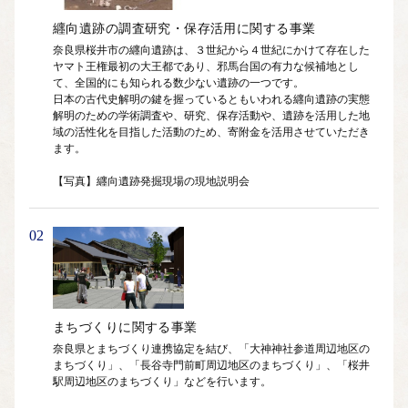
纒向遺跡の調査研究・保存活用に関する事業
奈良県桜井市の纒向遺跡は、３世紀から４世紀にかけて存在した
ヤマト王権最初の大王都であり、邪馬台国の有力な候補地とし
て、全国的にも知られる数少ない遺跡の一つです。

日本の古代史解明の鍵を握っているともいわれる纒向遺跡の実態
解明のための学術調査や、研究、保存活動や、遺跡を活用した地
域の活性化を目指した活動のため、寄附金を活用させていただき
ます。

【写真】纒向遺跡発掘現場の現地説明会
02
まちづくりに関する事業
奈良県とまちづくり連携協定を結び、「大神神社参道周辺地区の
まちづくり」、「長谷寺門前町周辺地区のまちづくり」、「桜井
駅周辺地区のまちづくり」などを行います。
