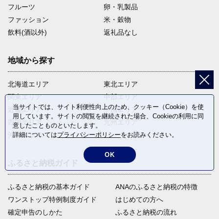
フルーツ
卵・乳製品
ファッション
米・穀物
飲料(酒以外)
返礼品なし
地域から探す
北海道エリア
東北エリア
関東エリア
中部エリア
当サイトでは、サイト利便性向上のため、クッキー（Cookie）を使
近畿エリア
中国エリア
用しています。サイトの閲覧を継続された場合、Cookieの利用に同
四国エリア
九州エリア
意したことものといたします。
詳細については
プライバシーポリシー
をお読みください。
沖縄エリア
OK
ふるさと納税ガイド
ふるさと納税の基本ガイド
ANAのふるさと納税の特徴
ワンストップ特例制度ガイド
はじめての方へ
確定申告のしかた
ふるさと納税の流れ