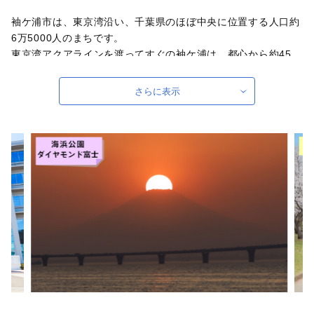
袖ケ浦市は、東京湾沿い、千葉県のほぼ中央に位置する人口約
6万5000人のまちです。
東京湾アクアラインを渡ってすぐの袖ケ浦は、都心から約45
分、羽田空港からは約22分とアクセス性の高さが特徴です。
東京湾に面した臨海部はエネルギーや石油化学などの大規模な
さらに表示
工場が立地する一方で、内陸部には豊かな田園風景が広がりま
す。
年間を通じて温暖な気候の袖ケ浦では、ゴルフやキャンプ、四
季を通じて味覚狩りが楽しめます。
《子育て・教育に熱心なまち》
袖ケ浦市では、子育て・教育環境の充実に取り組んでいます。
保育ニーズの高まりを受け、新たな保育施設の開設など保育定
員の拡充に取り組むとともに、多様な保育ニーズに対応するた
め、様々な保育サービスの充実にも取り組んでいます。
また、教育環境の充実にも力を入れており、図書館を使った調
べ学習の推進や学級担任とは別にサポート教員を手厚く配置。
その他にも、自然体験活動など特色ある教育に取り組んでいま
す。