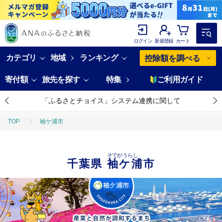
ログイン
新規登録
カート
カテゴリ
地域
ランキング
控除額を調べる
寄付額
旅先を探す
特集
ご利用ガイド
「ふるさとチョイス」システム連携に関して
TOP
袖ケ浦市
そでがうらし
千葉県
袖ケ浦市