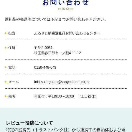
お問い合わせ
05
CONTACT
5. 環境の分野
返礼品や発送等については下記までお問い合わせください。
06
担当
ふるさと納税返礼品お問い合わせセンター
住所
〒344-0031
埼玉県春日部市一ノ割4-11-12
6. 産業の分野
電話
0120-448-643
「地域の魅力を活かしたにぎわいのあるまちづくり」
メール
info-sodegaura@sanyodo-net.co.jp
07
備考
※受付：平日9:30～18:00 （土日祝休）
7. 市民活動の分野
「みんながつながり参加する持続可能なまちづくり」
レビュー投稿について
特定の提携先（トラストバンク社）から連携中の自治体および返