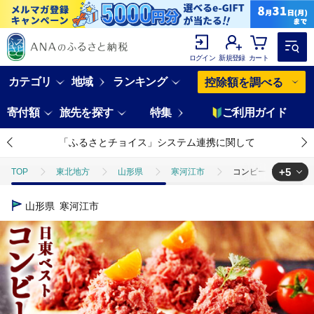
ログイン
新規登録
カート
カテゴリ
地域
ランキング
控除額を調べる
寄付額
旅先を探す
特集
ご利用ガイド
「ふるさとチョイス」システム連携に関して
+5
TOP
東北地方
山形県
寒河江市
コンビーフ12缶セット
TOP
肉
加工肉
ほかの加工肉
コンビーフ12缶セット！
山形県
寒河江市
TOP
加工食品
コンビーフ12缶セット！国内初のコンビーフ製造会社 ＜
TOP
加工食品
惣菜・レトルト
コンビーフ12缶セット！国内初
TOP
加工食品
惣菜・レトルト
ほかの惣菜
コンビーフ
TOP
加工食品
缶詰・瓶詰
肉(缶詰・瓶詰)
コンビーフ