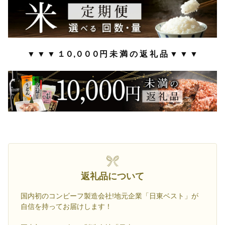
▼ ▼ ▼ １０,０００円 未 満 の 返 礼 品 ▼ ▼ ▼
返礼品について
国内初のコンビーフ製造会社!地元企業「日東ベスト」が
自信を持ってお届けします！