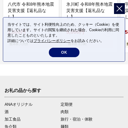
八代市 令和8年熊本地震
氷川町 令和8年熊本地震
災害支援【返礼品な
災害支援【返礼品な
し】
し】
し
当サイトでは、サイト利便性向上のため、クッキー（Cookie）を使
用しています。サイトの閲覧を継続された場合、Cookieの利用に同
1,000円
5,000円
5
意したことものといたします。
詳細については
プライバシーポリシー
をお読みください。
熊本県 八代市
熊本県 氷川町
OK
お礼の品から探す
ANAオリジナル
定期便
酒
肉類
加工食品
旅行・宿泊・体験
魚介類
麺類