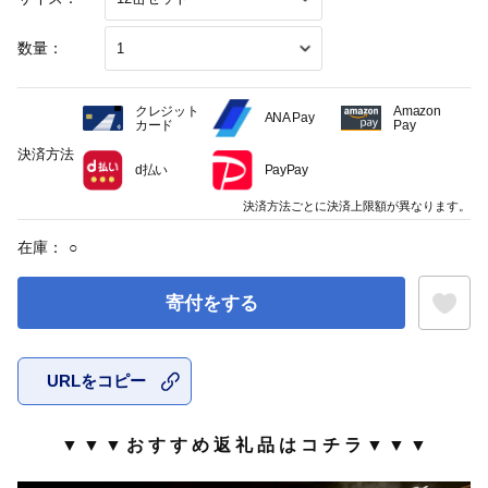
数量：
クレジット
Amazon
ANA Pay
カード
Pay
決済方法
d払い
PayPay
決済方法ごとに決済上限額が異なります。
在庫：
○
寄付をする
URLをコピー
お気に入
▼ ▼ ▼ お す す め 返 礼 品 は コ チ ラ ▼ ▼ ▼