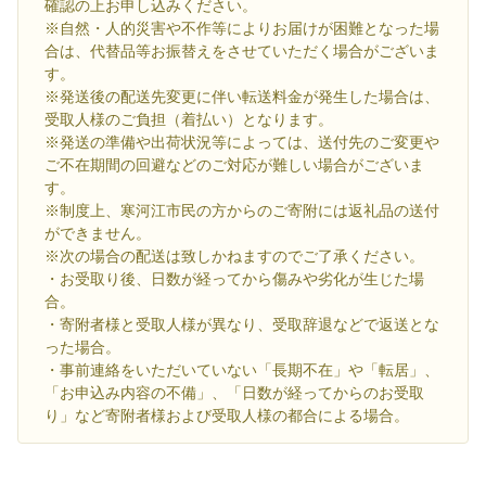
確認の上お申し込みください。
※自然・人的災害や不作等によりお届けが困難となった場
合は、代替品等お振替えをさせていただく場合がございま
す。
※発送後の配送先変更に伴い転送料金が発生した場合は、
受取人様のご負担（着払い）となります。
※発送の準備や出荷状況等によっては、送付先のご変更や
ご不在期間の回避などのご対応が難しい場合がございま
す。
※制度上、寒河江市民の方からのご寄附には返礼品の送付
ができません。
※次の場合の配送は致しかねますのでご了承ください。
・お受取り後、日数が経ってから傷みや劣化が生じた場
合。
・寄附者様と受取人様が異なり、受取辞退などで返送とな
った場合。
・事前連絡をいただいていない「長期不在」や「転居」、
「お申込み内容の不備」、「日数が経ってからのお受取
り」など寄附者様および受取人様の都合による場合。