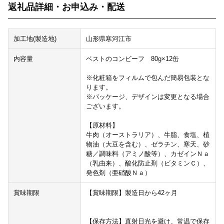
返礼品詳細・お申込み・配送
加工地(製造地)
山形県寒河江市
内容量
ベストのコンビーフ 80g×12缶
※化粧箱をフィルムで包んだ簡易包装とな
ります。
※パッケージ、デザインは変更となる場合
ございます。
【原材料】
牛肉（オーストラリア）、牛脂、食塩、植
物油（大豆を含む）、ゼラチン、寒天、砂
糖／調味料（アミノ酸等）、カゼインＮａ
（乳由来）、酸化防止剤（ビタミンＣ）、
発色剤（亜硝酸Ｎａ）
賞味期限
【賞味期限】製造日から42ヶ月
【保存方法】直射日光を避け、常温で保存