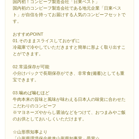
国内初！コンビーフ製造会社「日東ベスト」
国内初のコンビーフ製造会社である地元企業「日東ベス
ト」が自信を持ってお届けする人気のコンビーフセットで
す。
おすすめPOINT
01.そのままスライスしておかずに
冷蔵庫で冷やしていただきますと簡単に形よく取り出すこ
とができます。
02.常温保存が可能
小分けパックで長期保存ができ、非常食(備蓄)としても重
宝できます。
03.噛めば噛むほど
牛肉本来の旨味と風味が味わえる日本人の味覚に合わせた
こだわりのコンビーフ
※マヨネーズやからし醤油などをつけて、おつまみやご飯
のお供としておいしくいただけます。
☆山形県知事より
「山形県環境保全推進山形県知事賞」受賞☆