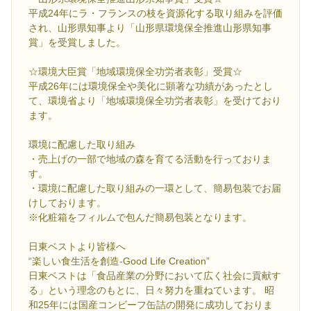
平成24年にラ・フランスの枝を資源化する取り組みを評価
され、山形県知事より「山形県環境保全推進山形県知事
賞」を受賞しました。
☆環境大臣賞「地域環境保全功労者表彰」受賞☆
平成26年には環境保全や美化に顕著な功績があったとし
て、環境省より「地域環境保全功労者表彰」を受けており
ます。
環境に配慮した取り組み
・売上げの一部で地域の森を育てる活動を行っておりま
す。
・環境に配慮した取り組みの一環として、簡易包装でお届
けしております。
※化粧箱をフィルムで包んだ簡易包装となります。
日東ベストより皆様へ
“楽しい食生活を創造-Good Life Creation”
日東ベストは「食品産業の分野において広く社会に貢献す
る」という理念のもとに、日々努力を重ねています。 昭
和25年には国産コンビーフ缶詰の開発に成功しておりま