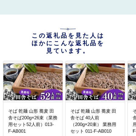
この返礼品を見た人は
ほかにこんな返礼品を
見ています。
そば 乾麺 山形 蕎麦 田
そば 乾麺 山形 蕎麦 田
舎そば200g×26束（業務
舎そば 40人前
用セット52人前）013-
（200g×20束） 業務用
F-AB001
セット 011-F-AB010
F