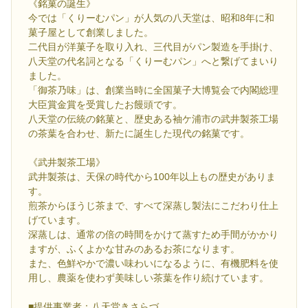
《銘菓の誕生》
今では「くりーむパン」が人気の八天堂は、昭和8年に和
菓子屋として創業しました。
二代目が洋菓子を取り入れ、三代目がパン製造を手掛け、
八天堂の代名詞となる「くりーむパン」へと繋げてまいり
ました。
「御茶乃味」は、創業当時に全国菓子大博覧会で内閣総理
大臣賞金賞を受賞したお饅頭です。
八天堂の伝統の銘菓と、歴史ある袖ケ浦市の武井製茶工場
の茶葉を合わせ、新たに誕生した現代の銘菓です。
《武井製茶工場》
武井製茶は、天保の時代から100年以上もの歴史がありま
す。
煎茶からほうじ茶まで、すべて深蒸し製法にこだわり仕上
げています。
深蒸しは、通常の倍の時間をかけて蒸すため手間がかかり
ますが、ふくよかな甘みのあるお茶になります。
また、色鮮やかで濃い味わいになるように、有機肥料を使
用し、農薬を使わず美味しい茶葉を作り続けています。
■提供事業者：八天堂きさらづ