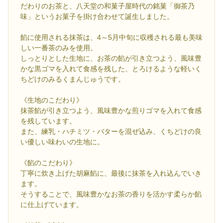
だわりのお茶と、八天堂の和菓子屋時代の銘菓「御茶乃
味」というお菓子を掛け合わせて誕生しました。
餡に使用される抹茶は、4～5月中旬に収穫される最も美味
しい一番茶のみを使用。
しっとりとした生地に、お茶の餡が引き立つよう、風味豊
かな黒ゴマを入れて食感を残した、とろけるような軽いく
ちどけのみるくまんじゅうです。
《生地のこだわり》
抹茶餡が引き立つよう、風味豊かな煎りゴマを入れて食感
を残しています。
また、練乳・ハチミツ・バターを混ぜ込み、くちどけの良
い優しい味わいの生地に。
《餡のこだわり》
丁寧に炊き上げた胡麻餡に、最後に抹茶を入れ込んでいき
ます。
そうすることで、風味豊かなお茶の香りを活かす柔らか餡
に仕上げています。