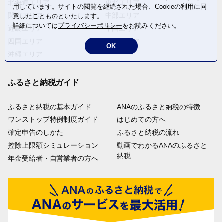
北海道エリア
東北エリア
用しています。サイトの閲覧を継続された場合、Cookieの利用に同
関東エリア
中部エリア
意したことものといたします。
詳細については
プライバシーポリシー
をお読みください。
近畿エリア
中国エリア
四国エリア
九州エリア
OK
沖縄エリア
ふるさと納税ガイド
ふるさと納税の基本ガイド
ANAのふるさと納税の特徴
ワンストップ特例制度ガイド
はじめての方へ
確定申告のしかた
ふるさと納税の流れ
控除上限額シミュレーション
動画でわかるANAのふるさと
納税
年金受給者・自営業者の方へ