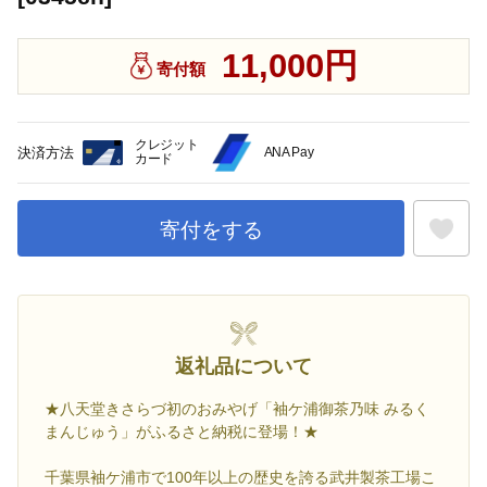
11,000円
寄付額
クレジット
決済方法
ANA Pay
カード
寄付をする
お気に入
返礼品について
★八天堂きさらづ初のおみやげ「袖ケ浦御茶乃味 みるく
まんじゅう」がふるさと納税に登場！★
千葉県袖ケ浦市で100年以上の歴史を誇る武井製茶工場こ