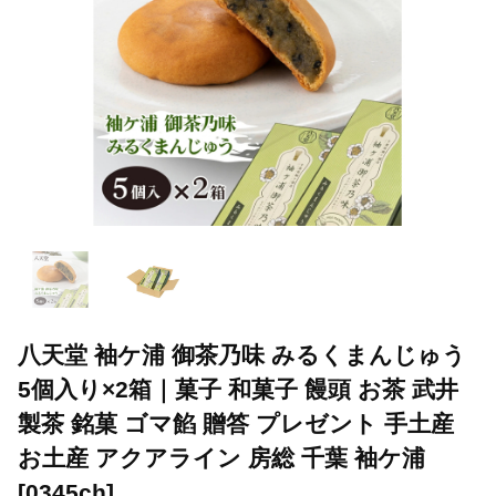
八天堂 袖ケ浦 御茶乃味 みるくまんじゅう
5個入り×2箱｜菓子 和菓子 饅頭 お茶 武井
製茶 銘菓 ゴマ餡 贈答 プレゼント 手土産
お土産 アクアライン 房総 千葉 袖ケ浦
[0345ch]