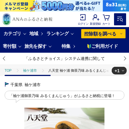
ログイン
新規登録
カート
カテゴリ
地域
ランキング
控除額を調べる
寄付額
旅先を探す
特集
ご利用ガイド
「ふるさとチョイス」システム連携に関して
+1
TOP
袖ケ浦市
八天堂 袖ケ浦 御茶乃味 みるくまんじゅう 5個入り×2箱
TOP
パン・菓子類
和菓子
饅頭
千葉県
袖ケ浦市
「袖ケ浦御茶乃味 みるくまんじゅう」がふるさと納税に登場！