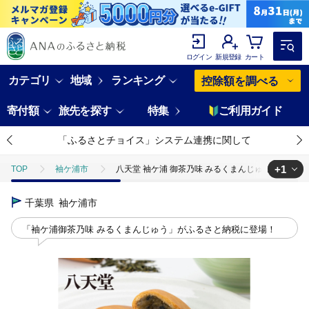
ログイン
新規登録
カート
カテゴリ
地域
ランキング
控除額を調べる
寄付額
旅先を探す
特集
ご利用ガイド
「ふるさとチョイス」システム連携に関して
+1
TOP
袖ケ浦市
八天堂 袖ケ浦 御茶乃味 みるくまんじゅう 5個入り×1 
TOP
パン・菓子類
和菓子
饅頭
千葉県
袖ケ浦市
「袖ケ浦御茶乃味 みるくまんじゅう」がふるさと納税に登場！