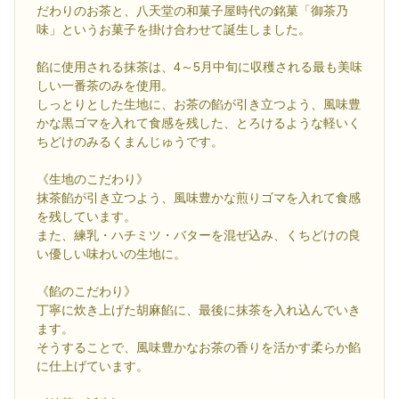
だわりのお茶と、八天堂の和菓子屋時代の銘菓「御茶乃
味」というお菓子を掛け合わせて誕生しました。
餡に使用される抹茶は、4～5月中旬に収穫される最も美味
しい一番茶のみを使用。
しっとりとした生地に、お茶の餡が引き立つよう、風味豊
かな黒ゴマを入れて食感を残した、とろけるような軽いく
ちどけのみるくまんじゅうです。
《生地のこだわり》
抹茶餡が引き立つよう、風味豊かな煎りゴマを入れて食感
を残しています。
また、練乳・ハチミツ・バターを混ぜ込み、くちどけの良
い優しい味わいの生地に。
《餡のこだわり》
丁寧に炊き上げた胡麻餡に、最後に抹茶を入れ込んでいき
ます。
そうすることで、風味豊かなお茶の香りを活かす柔らか餡
に仕上げています。