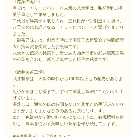
《銘菓の誕生》
今では「くりーむパン」が人気の八天堂は、昭和8年に和
菓子屋として創業しました。
二代目が洋菓子を取り入れ、三代目がパン製造を手掛け、
八天堂の代名詞となる「くりーむパン」へと繋げてまいり
ました。
「御茶乃味」は、創業当時に全国菓子大博覧会で内閣総理
大臣賞金賞を受賞したお饅頭です。
八天堂の伝統の銘菓と、歴史ある袖ケ浦市の武井製茶工場
の茶葉を合わせ、新たに誕生した現代の銘菓です。
《武井製茶工場》
武井製茶は、天保の時代から100年以上もの歴史がありま
す。
煎茶からほうじ茶まで、すべて深蒸し製法にこだわり仕上
げています。
深蒸しは、通常の倍の時間をかけて蒸すため手間がかかり
ますが、ふくよかな甘みのあるお茶になります。
また、色鮮やかで濃い味わいになるように、有機肥料を使
用し、農薬を使わず美味しい茶葉を作り続けています。
■提供事業者：八天堂きさらづ