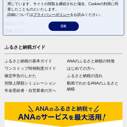
北海道エリア
東北エリア
用しています。サイトの閲覧を継続された場合、Cookieの利用に同
関東エリア
中部エリア
意したことものといたします。
詳細については
プライバシーポリシー
をお読みください。
近畿エリア
中国エリア
四国エリア
九州エリア
OK
沖縄エリア
ふるさと納税ガイド
ふるさと納税の基本ガイド
ANAのふるさと納税の特徴
ワンストップ特例制度ガイド
はじめての方へ
確定申告のしかた
ふるさと納税の流れ
控除上限額シミュレーション
動画でわかるANAのふるさと
納税
年金受給者・自営業者の方へ