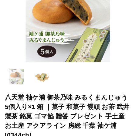
八天堂 袖ケ浦 御茶乃味 みるくまんじゅう
5個入り×1 箱 ｜菓子 和菓子 饅頭 お茶 武井
製茶 銘菓 ゴマ餡 贈答 プレゼント 手土産
お土産 アクアライン 房総 千葉 袖ケ浦
[0344ch]