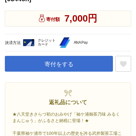
7,000円
寄付額
クレジット
決済方法
ANA Pay
カード
寄付をする
お気に入
返礼品について
★八天堂きさらづ初のおみやげ「袖ケ浦御茶乃味 みるく
まんじゅう」がふるさと納税に登場！★
千葉県袖ケ浦市で100年以上の歴史を誇る武井製茶工場こ