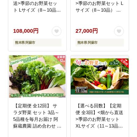
送>季節のお野菜セッ
>季節のお野菜セット L
ト Lサイズ（8～10品）
サイズ（8～10品） 詰
詰め合わせ やさい 果物
め合わせ やさい 果物
新鮮 減農薬 高原 旬 産
新鮮 減農薬 高原 旬 産
地直送 毎月 採れたて
地直送 毎月 採れたて
108,000円
27,000円
朝採れ みずみずしい 甘
朝採れ みずみずしい 甘
熊本県 阿蘇市
熊本県 阿蘇市
い 美味しい 人気 安心
い 美味しい 人気 安心
安全 おすすめ お中元
安全 おすすめ お中元
御歳暮 熊本県 阿蘇市
御歳暮 熊本県 阿蘇市
【定期便 全12回】 サ
【選べる回数】【定期
ラダ野菜 セット 3品～
便 全3回】<畑から直送
5品種を毎月お届け 阿
>季節のお野菜セット
蘇蔵農園 詰め合わせ や
XLサイズ（11～13品）
さい 新鮮 減農薬 高原
詰め合わせ やさい 果物