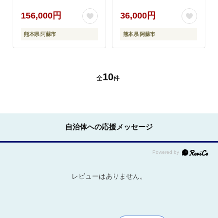
旬 産地直送 毎月 採れ
新鮮 減農薬 高原 旬 産
たて 朝採れ みずみずし
地直送 毎月 採れたて
156,000円
36,000円
い 甘い 美味しい 人気
朝採れ みずみずしい 甘
熊本県 阿蘇市
熊本県 阿蘇市
安心 安全 おすすめ お
い 美味しい 人気 安心
中元 御歳暮 熊本県 阿
安全 おすすめ お中元
蘇市
御歳暮 熊本県 阿蘇市
10
全
件
自治体への応援メッセージ
レビューはありません。