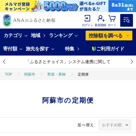
ログイン
新規登録
カート
カテゴリ
地域
ランキング
控除額を調べる
寄付額
旅先を探す
特集
ご利用ガイド
「ふるさとチョイス」システム連携に関して
TOP
阿蘇市
野菜・果物
定期便
阿蘇市の定期便
並べ替え: