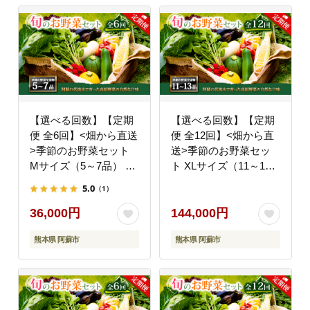
【選べる回数】【定期
【選べる回数】【定期
便 全6回】<畑から直送
便 全12回】<畑から直
>季節のお野菜セット
送>季節のお野菜セッ
Mサイズ（5～7品） 詰
ト XLサイズ（11～13
め合わせ やさい 果物
品） 詰め合わせ やさい
5.0
（1）
新鮮 減農薬 高原 旬 産
果物 新鮮 減農薬 高原
地直送 毎月 採れたて
旬 産地直送 毎月 採れ
36,000円
144,000円
朝採れ みずみずしい 甘
たて 朝採れ みずみずし
熊本県 阿蘇市
熊本県 阿蘇市
い 美味しい 人気 安心
い 甘い 美味しい 人気
安全 おすすめ お中元
安心 安全 おすすめ お
御歳暮 熊本県 阿蘇市
中元 御歳暮 熊本県 阿
蘇市