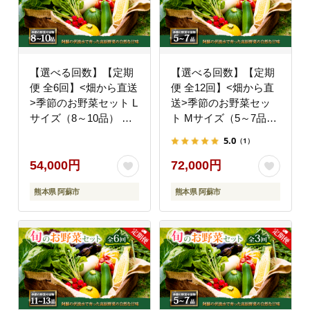
【選べる回数】【定期
【選べる回数】【定期
便 全6回】<畑から直送
便 全12回】<畑から直
>季節のお野菜セット L
送>季節のお野菜セッ
サイズ（8～10品） 詰
ト Mサイズ（5～7品）
め合わせ やさい 果物
詰め合わせ やさい 果物
5.0
（1）
新鮮 減農薬 高原 旬 産
新鮮 減農薬 高原 旬 産
地直送 毎月 採れたて
地直送 毎月 採れたて
54,000円
72,000円
朝採れ みずみずしい 甘
朝採れ みずみずしい 甘
熊本県 阿蘇市
熊本県 阿蘇市
い 美味しい 人気 安心
い 美味しい 人気 安心
安全 おすすめ お中元
安全 おすすめ お中元
御歳暮 熊本県 阿蘇市
御歳暮 熊本県 阿蘇市