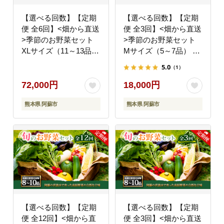
【選べる回数】【定期
【選べる回数】【定期
便 全6回】<畑から直送
便 全3回】<畑から直送
>季節のお野菜セット
>季節のお野菜セット
XLサイズ（11～13品）
Mサイズ（5～7品） 詰
詰め合わせ やさい 果物
め合わせ やさい 果物
5.0
（1）
新鮮 減農薬 高原 旬 産
新鮮 減農薬 高原 旬 産
地直送 毎月 採れたて
地直送 毎月 採れたて
72,000円
18,000円
朝採れ みずみずしい 甘
朝採れ みずみずしい 甘
熊本県 阿蘇市
熊本県 阿蘇市
い 美味しい 人気 安心
い 美味しい 人気 安心
安全 おすすめ お中元
安全 おすすめ お中元
御歳暮 熊本県 阿蘇市
御歳暮 熊本県 阿蘇市
【選べる回数】【定期
【選べる回数】【定期
便 全12回】<畑から直
便 全3回】<畑から直送