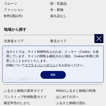
フルーツ
卵・乳製品
ファッション
米・穀物
飲料(酒以外)
返礼品なし
地域から探す
北海道エリア
東北エリア
関東エリア
中部エリア
当サイトでは、サイト利便性向上のため、クッキー（Cookie）を使
近畿エリア
中国エリア
用しています。サイトの閲覧を継続された場合、Cookieの利用に同
四国エリア
九州エリア
意したことものといたします。
詳細については
プライバシーポリシー
をお読みください。
沖縄エリア
OK
ふるさと納税ガイド
ふるさと納税の基本ガイド
ANAのふるさと納税の特徴
ワンストップ特例制度ガイド
はじめての方へ
確定申告のしかた
ふるさと納税の流れ