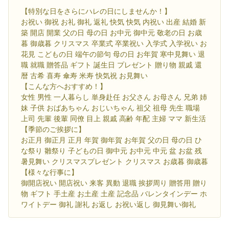
【特別な日をさらにハレの日にしませんか！】
お祝い 御祝 お礼 御礼 返礼 快気 快気 内祝い 出産 結婚 新
築 開店 開業 父の日 母の日 お中元 御中元 敬老の日 お歳
暮 御歳暮 クリスマス 卒業式 卒業祝い 入学式 入学祝い お
花見 こどもの日 端午の節句 母の日 お年賀 寒中見舞い 退
職 就職 贈答品 ギフト 誕生日 プレゼント 贈り物 親戚 還
暦 古希 喜寿 傘寿 米寿 快気祝 お見舞い
【こんな方へおすすめ！】
女性 男性 一人暮らし 単身赴任 お父さん お母さん 兄弟 姉
妹 子供 おばあちゃん おじいちゃん 祖父 祖母 先生 職場
上司 先輩 後輩 同僚 目上 親戚 高齢 年配 主婦 ママ 新生活
【季節のご挨拶に】
お正月 御正月 正月 年賀 御年賀 お年賀 父の日 母の日 ひ
な祭り 雛祭り 子どもの日 御中元 お中元 中元 盆 お盆 残
暑見舞い クリスマスプレゼント クリスマス お歳暮 御歳暮
【様々な行事に】
御開店祝い 開店祝い 来客 異動 退職 挨拶周り 贈答用 贈り
物 ギフト 手土産 お土産 土産 記念品 バレンタインデー ホ
ワイトデー 御礼 謝礼 お返し お祝い返し 御見舞い御礼