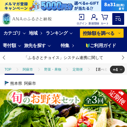
ログイン
新規登録
カート
カテゴリ
地域
ランキング
控除額を調べる
寄付額
旅先を探す
特集
ご利用ガイド
「ふるさとチョイス」システム連携に関して
+4
TOP
阿蘇市
野菜・果物
定期便
【選べる回数】【定期便
TOP
野菜
【選べる回数】【定期便 全3回】<畑から直送季節のお野菜セッ
熊本県
阿蘇市
TOP
野菜
野菜セット
【選べる回数】【定期便 全3回】<畑から
TOP
定期便
【選べる回数】【定期便 全3回】<畑から直送季節のお野菜セ
TOP
定期便
野菜(定期便)
【選べる回数】【定期便 全3回】<畑