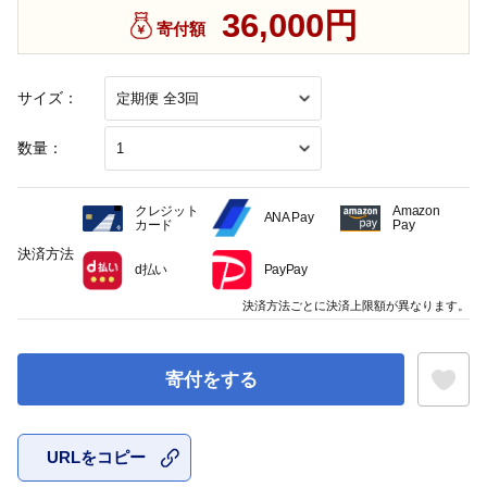
36,000円
寄付額
サイズ：
数量：
クレジット
Amazon
ANA Pay
カード
Pay
決済方法
d払い
PayPay
決済方法ごとに決済上限額が異なります。
寄付をする
URLをコピー
お気に入