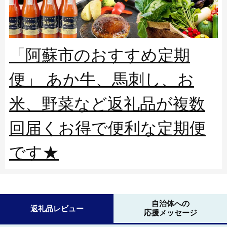
「阿蘇市のおすすめ定期
便」 あか牛、馬刺し、お
米、野菜など返礼品が複数
回届くお得で便利な定期便
です★
自治体への
返礼品レビュー
応援メッセージ