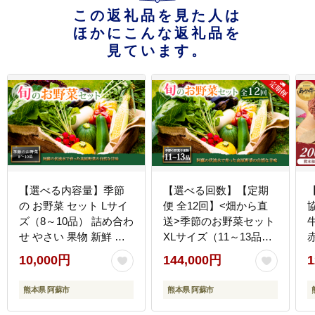
この返礼品を見た人は
ほかにこんな返礼品を
見ています。
【選べる内容量】季節
【選べる回数】【定期
の お野菜 セット Lサイ
便 全12回】<畑から直
ズ（8～10品） 詰め合わ
送>季節のお野菜セット
せ やさい 果物 新鮮 減
XLサイズ（11～13品）
農薬 高原 旬 産地直送
詰め合わせ やさい 果物
10,000円
144,000円
1
採れたて 朝採れ みずみ
新鮮 減農薬 高原 旬 産
ずしい 甘い 美味しい 人
地直送 毎月 採れたて 朝
熊本県 阿蘇市
熊本県 阿蘇市
気 安心 安全 おすすめ
採れ みずみずしい 甘い
お中元 御歳暮 熊本県 阿
美味しい 人気 安心 安全