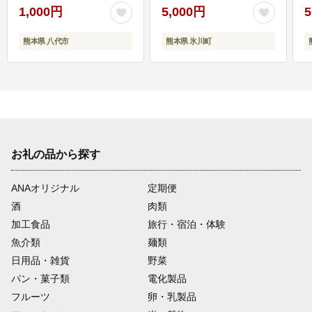
1,000円
5,000円
5
熊本県 八代市
熊本県 氷川町
お礼の品から探す
ANAオリジナル
定期便
酒
肉類
加工食品
旅行・宿泊・体験
魚介類
麺類
日用品・雑貨
野菜
パン・菓子類
電化製品
フルーツ
卵・乳製品