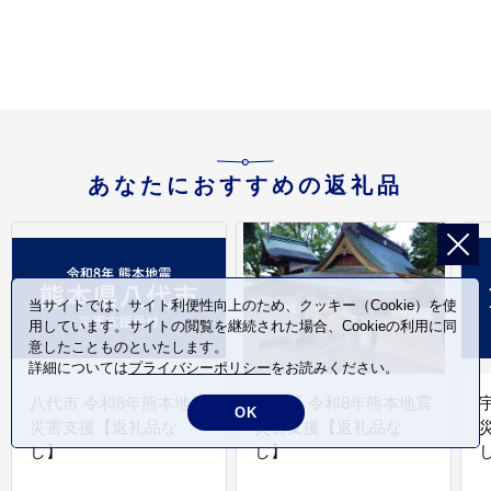
蘇市
おすすめ お中元 御歳暮
熊本県 阿蘇市
あなたにおすすめの返礼品
当サイトでは、サイト利便性向上のため、クッキー（Cookie）を使
用しています。サイトの閲覧を継続された場合、Cookieの利用に同
意したことものといたします。
詳細については
プライバシーポリシー
をお読みください。
八代市 令和8年熊本地震
氷川町 令和8年熊本地震
OK
災害支援【返礼品な
災害支援【返礼品な
し】
し】
し