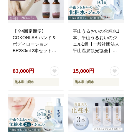
【全4回定期便】
平山うるおいの化粧水1
COKONLAB ハンド＆
本、平山うるおいのジ
ボディローション
ェル1個【一般社団法人
BR280ml 2本セット
平山温泉観光協会】
【株式会社 あつまるホ
[ZBW006]
ールディングス NSP山
鹿工場】 [ZBR030]
83,000円
15,000円
熊本県 山鹿市
熊本県 山鹿市