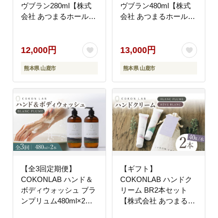
ヴブラン280ml【株式
ヴブラン480ml【株式
会社 あつまるホールデ
会社 あつまるホールデ
ィングス NSP山鹿工
ィングス NSP山鹿工
場】 [ZBR011]
場】 [ZBR013]
12,000円
13,000円
熊本県 山鹿市
熊本県 山鹿市
【全3回定期便】
【ギフト】
COKONLAB ハンド＆
COKONLAB ハンドク
ボディウォッシュ ブラ
リーム BR2本セット
ンプリュム480ml×2本
【株式会社 あつまるホ
【株式会社 あつまるホ
ールディングス NSP山