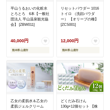
平山うるおいの化粧水
リセットパウダー 1016
とろとろ 6本【一般社
トイロ （洗顔パウダ
団法人 平山温泉観光協
ー） 【オリーブの種】
会】 [ZBW011]
[ZCS001]
40,000円
12,000円
熊本県 山鹿市
熊本県 山鹿市
乙女の柔肌水＆乙女の
どくだみ石けん
柔肌ジェルクリーム
130g×12個セット 【株