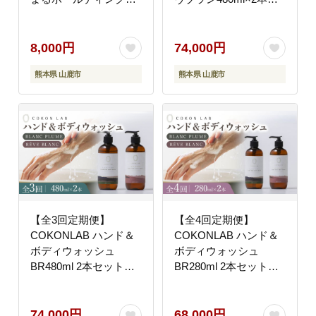
NSP山鹿工場】
【株式会社 あつまるホ
[ZBR019]
ールディングス NSP山
鹿工場】 [ZBR022]
8,000円
74,000円
熊本県 山鹿市
熊本県 山鹿市
【全3回定期便】
【全4回定期便】
COKONLAB ハンド＆
COKONLAB ハンド＆
ボディウォッシュ
ボディウォッシュ
BR480ml 2本セット
BR280ml 2本セット
【株式会社 あつまるホ
【株式会社 あつまるホ
ールディングス NSP山
ールディングス NSP山
鹿工場】 [ZBR023]
鹿工場】 [ZBR029]
74,000円
68,000円