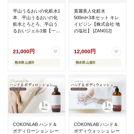
平山うるおいの化粧水1
貴麗美人化粧水
本、平山うるおいの化
500ml×3本セット キレ
粧水とろとろ、平山う
イビジン【株式会社 地
るおいジェル1個【一般
の塩社】 [ZAN012]
社団法人 平山温泉観光
協会】 [ZBW010]
21,000円
12,000円
熊本県 山鹿市
熊本県 山鹿市
COKONLAB ハンド＆
COKONLAB ハンド＆
ボディローション レー
ボディウォッシュ レー