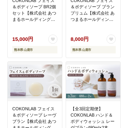
COKONLAB フェイス
COKONLAB フェイス
＆ボディソープ BR2個
＆ボディソープ ブラン
セット【株式会社 あつ
プリュム【株式会社 あ
まるホールディングス
つまるホールディング
NSP山鹿工場】
ス NSP山鹿工場】
[ZBR016]
[ZBR018]
15,000円
8,000円
熊本県 山鹿市
熊本県 山鹿市
COKONLAB フェイス
【全3回定期便】
＆ボディソープ レーヴ
COKONLAB ハンド＆
ブラン【株式会社 あつ
ボディウォッシュ レー
まるホールディングス
ヴブラン480ml×2本