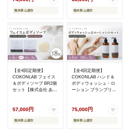
熊本県 山鹿市
熊本県 山鹿市
【全4回定期便】
【全4回定期便】
COKONLAB フェイス
COKONLAB ハンド＆
＆ボディソープ BR2個
ボディウォッシュ・ロ
セット【株式会社 あつ
ーション ブランプリュ
まるホールディングス
ム280ml 2本セット【株
NSP山鹿工場】
式会社 あつまるホール
[ZBR031]
ディングス NSP山鹿工
57,000円
75,000円
場】 [ZBR033]
熊本県 山鹿市
熊本県 山鹿市