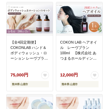
【全4回定期便】
COKON LAB ヘアオイ
COKONLAB ハンド＆
ル レーヴブラン
ボディウォッシュ・ロ
100ml 【株式会社 あ
ーション レーヴブラン
つまるホールディング
280ml 2本セット【株式
ス NSP山鹿工場】
会社 あつまるホールデ
[ZBR038]
ィングス NSP山鹿工
75,000円
12,000円
場】 [ZBR034]
熊本県 山鹿市
熊本県 山鹿市