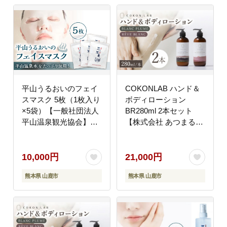
平山うるおいのフェイ
COKONLAB ハンド＆
スマスク 5枚（1枚入り
ボディローション
×5袋）【一般社団法人
BR280ml 2本セット
平山温泉観光協会】
【株式会社 あつまるホ
[ZBW012]
ールディングス NSP山
鹿工場】 [ZBR005]
10,000円
21,000円
熊本県 山鹿市
熊本県 山鹿市