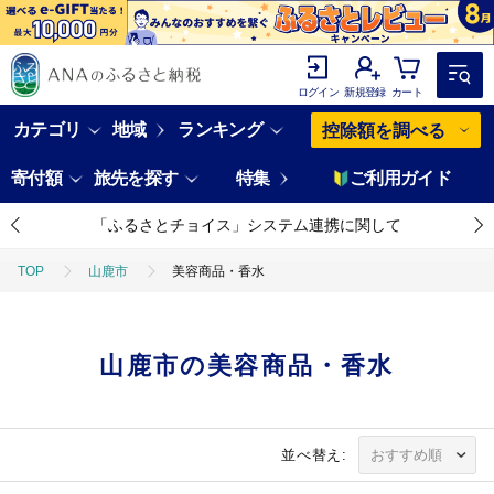
ログイン
新規登録
カート
カテゴリ
地域
ランキング
控除額を調べる
寄付額
旅先を探す
特集
ご利用ガイド
「ふるさとチョイス」システム連携に関して
TOP
山鹿市
美容商品・香水
山鹿市の美容商品・香水
並べ替え: