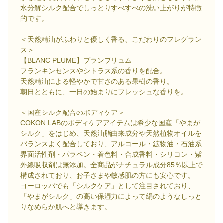
水分解シルク配合でしっとりすべすべの洗い上がりが特徴
的です。
＜天然精油がふわりと優しく香る、こだわりのフレグラン
ス＞
【BLANC PLUME】ブランプリュム
フランキンセンスやシトラス系の香りを配合。
天然精油による軽やかで甘さのある果樹の香り。
朝日とともに、一日の始まりにフレッシュな香りを。
＜国産シルク配合のボディケア＞
COKON LABのボディケアアイテムは希少な国産「やまが
シルク」をはじめ、天然油脂由来成分や天然植物オイルを
バランスよく配合しており、アルコール・鉱物油・石油系
界面活性剤・パラベン・着色料・合成香料・シリコン・紫
外線吸収剤は無添加。全商品がナチュラル成分85％以上で
構成されており、お子さまや敏感肌の方にも安心です。
ヨーロッパでも「シルクケア」として注目されており、
「やまがシルク」の高い保湿力によって絹のようなしっと
りなめらか肌へと導きます。