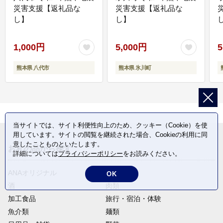
災害支援【返礼品な
災害支援【返礼品な
し】
し】
し
1,000円
5,000円
5
熊本県 八代市
熊本県 氷川町
当サイトでは、サイト利便性向上のため、クッキー（Cookie）を使
用しています。サイトの閲覧を継続された場合、Cookieの利用に同
意したことものといたします。
お礼の品から探す
詳細については
プライバシーポリシー
をお読みください。
ANAオリジナル
定期便
OK
酒
肉類
加工食品
旅行・宿泊・体験
魚介類
麺類