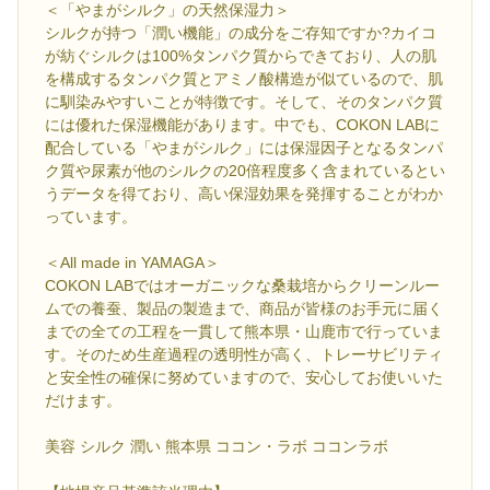
＜「やまがシルク」の天然保湿力＞
シルクが持つ「潤い機能」の成分をご存知ですか?カイコ
が紡ぐシルクは100%タンパク質からできており、人の肌
を構成するタンパク質とアミノ酸構造が似ているので、肌
に馴染みやすいことが特徴です。そして、そのタンパク質
には優れた保湿機能があります。中でも、COKON LABに
配合している「やまがシルク」には保湿因子となるタンパ
ク質や尿素が他のシルクの20倍程度多く含まれているとい
うデータを得ており、高い保湿効果を発揮することがわか
っています。
＜All made in YAMAGA＞
COKON LABではオーガニックな桑栽培からクリーンルー
ムでの養蚕、製品の製造まで、商品が皆様のお手元に届く
までの全ての工程を一貫して熊本県・山鹿市で行っていま
す。そのため生産過程の透明性が高く、トレーサビリティ
と安全性の確保に努めていますので、安心してお使いいた
だけます。
美容 シルク 潤い 熊本県 ココン・ラボ ココンラボ