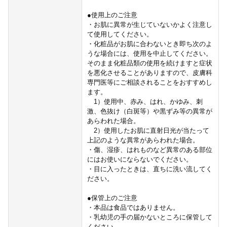
●使用上のご注意
・お肌に異常が生じていないかよく注意し
て使用してください。
・化粧品がお肌に合わないとき即ち次のよ
うな場合には、使用を中止してください。
そのまま化粧品類の使用を続けますと症状
を悪化させることがありますので、皮膚科
専門医等にご相談されることをおすすめし
ます。
1）使用中、赤み、はれ、かゆみ、刺
激、色抜け（白斑等）や黒ずみ等の異常が
あらわれた場合。
2）使用したお肌に直射日光が当たって
上記のような異常があらわれた場合。
・傷、湿疹、はれものなど異常のある部位
にはお使いにならないでください。
・目に入ったときは、直ちに洗い流してく
ださい。
●保管上のご注意
・本品は食品ではありません。
・乳幼児の手の届かないところに保管して
ください。