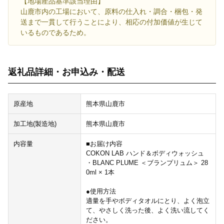
【地場産品基準該当理由】
山鹿市内の工場において、原料の仕入れ・調合・梱包・発
送まで一貫して行うことにより、相応の付加価値が生じて
いるものであるため。
返礼品詳細・お申込み・配送
原産地
熊本県山鹿市
加工地(製造地)
熊本県山鹿市
内容量
■お届け内容
COKON LAB ハンド＆ボディウォッシュ
・BLANC PLUME ＜ブランプリュム＞ 28
0ml × 1本
●使用方法
適量を手やボディタオルにとり、よく泡立
て、やさしく洗った後、よく洗い流してく
ださい。