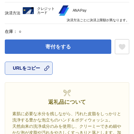
クレジット
ANA Pay
カード
決済方法
決済方法ごとに決済上限額が異なります。
在庫：
○
寄付をする
URLをコピー
お気に入
返礼品について
素肌に必要な水分を残しながら、汚れた皮脂をしっかりと
洗浄する豊かな泡立ちのハンド＆ボディウォッシュ。
天然由来の洗浄成分のみを使用し、クリーミーできめ細や
かな泡が皮脂や汚れをやさしくすっきりと落とします。加