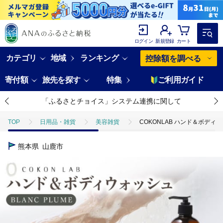
ログイン
新規登録
カート
カテゴリ
地域
ランキング
控除額を調べる
寄付額
旅先を探す
特集
ご利用ガイド
「ふるさとチョイス」システム連携に関して
TOP
日用品・雑貨
美容雑貨
COKONLAB ハンド＆ボディウ
熊本県
山鹿市