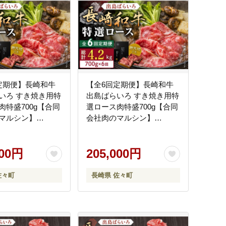
定期便】長崎和牛
【全6回定期便】長崎和牛
いろ すき焼き用特
出島ばらいろ すき焼き用特
肉特盛700g【合同
選ロース肉特盛700g【合同
マルシン】
会社肉のマルシン】
] [QBN022]
[QBN023] [QBN023]
000円
205,000円
佐々町
長崎県 佐々町