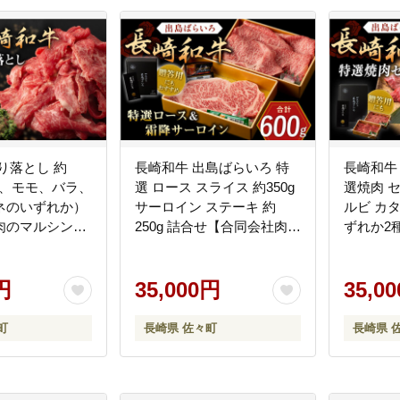
り落とし 約
長崎和牛 出島ばらいろ 特
長崎和牛
カタ、モモ、バラ、
選 ロース スライス 約350g
選焼肉 
ネのいずれか）
サーロイン ステーキ 約
ルビ カ
肉のマルシン】
250g 詰合せ【合同会社肉の
ずれか2
QBN016]
マルシン】 [QBN017]
300g×
[QBN017]
シン】 [QB
円
35,000円
35,0
町
長崎県 佐々町
長崎県 