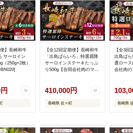
期便】長崎和牛
【全12回定期便】長崎和牛
【全3回
イン
「出島ばらいろ」特選霜降
出島ばら
g（250g×2枚）
サーロインステーキたっぷ
選ロース
QBN020]
り500g【合同会社肉のマル
会社肉の
シン】 [QBN021] [QBN021]
[QBN022
0円
410,000円
103,
町
長崎県 佐々町
長崎県 