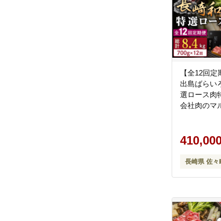
【全12回
出島ばらい
選ロース肉特
会社肉のマ
[QBN024] [
410,00
長崎県 佐々