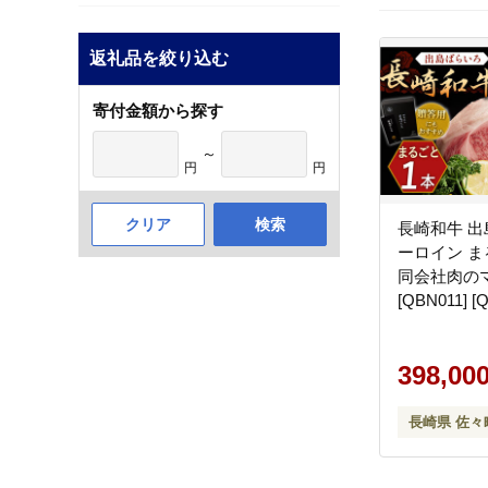
返礼品を絞り込む
寄付金額から探す
～
円
円
クリア
検索
長崎和牛 出
ーロイン ま
同会社肉の
[QBN011] [
398,00
長崎県 佐々