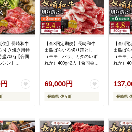
定期便】長崎和牛
【全3回定期便】長崎和牛
【全6回
ろ すき焼き用特
出島ばらいろ切り落とし
出島ばら
盛700g【合同
（モモ、バラ、カタのいず
（モモ、
ルシン】
れか）400g×2入【合同会社
れか）40
QBN024]
肉のマルシン】 [QBN025]
肉のマルシ
[QBN025]
[QBN026
0円
69,000円
137,
町
長崎県 佐々町
長崎県 