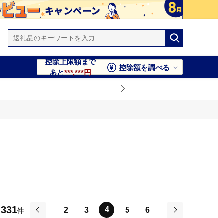
控除上限額まで
控除額を調べる
あと
***,***円
331
4
2
3
5
6
全
件