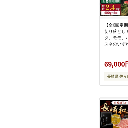
【全6回定
切り落とし 約
タ、モモ、
スネのいず
社肉のマル
[QBN047] [
69,000
長崎県 佐々