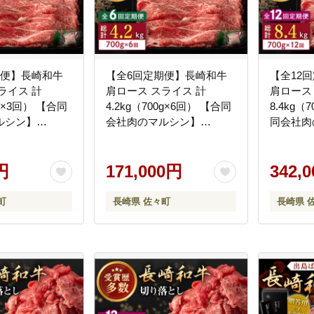
期便】長崎和牛
【全6回定期便】長崎和牛
【全12
ライス 計
肩ロース スライス 計
肩ロース
0g×3回） 【合同
4.2kg（700g×6回） 【合同
8.4kg（
ルシン】
会社肉のマルシン】
同会社肉
QBN043]
[QBN044] [QBN044]
[QBN045
円
171,000円
342,
町
長崎県 佐々町
長崎県 