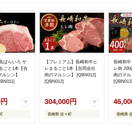
島ばらいろ サ
【プレミアム】長崎和牛ヒ
長崎和牛
るごと1本【合
レまるごと1本【合同会社
レ肉 20
マルシン】
肉のマルシン】 [QBN012]
肉のマルシ
QBN011]
[QBN012]
[QBN013
0円
304,000円
46,0
町
長崎県 佐々町
長崎県 