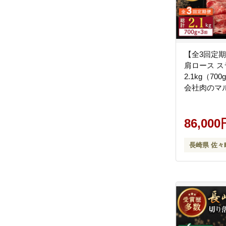
【全3回定
肩ロース ス
2.1kg（70
会社肉のマ
[QBN043] [
86,000
長崎県 佐々