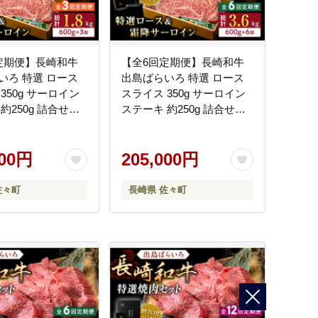
定期便】長崎和牛
【全6回定期便】長崎和牛
いろ 特選 ロース
出島ばらいろ 特選 ロース
350g サーロイン
スライス 350g サーロイン
約250g 詰合せ
ステーキ 約250g 詰合せ
社肉のマルシン】
【合同会社肉のマルシン】
] [QBN049]
[QBN050] [QBN050]
000円
205,000円
佐々町
長崎県 佐々町