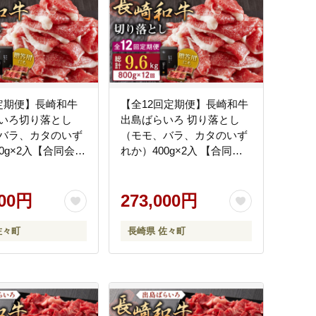
定期便】長崎和牛
【全12回定期便】長崎和牛
いろ切り落とし
出島ばらいろ 切り落とし
バラ、カタのいず
（モモ、バラ、カタのいず
0g×2入【合同会社
れか）400g×2入 【合同会
ン】 [QBN026]
社肉のマルシン】
]
[QBN027] [QBN027]
000円
273,000円
佐々町
長崎県 佐々町