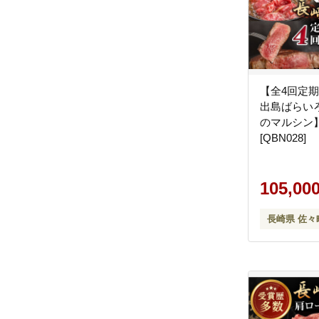
【全4回定
出島ばらい
のマルシン】 
[QBN028]
105,00
長崎県 佐々