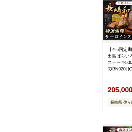
【全6回定
出島ばらいろ サーロ
ステーキ500
[QBN020] [
205,00
長崎県 佐々