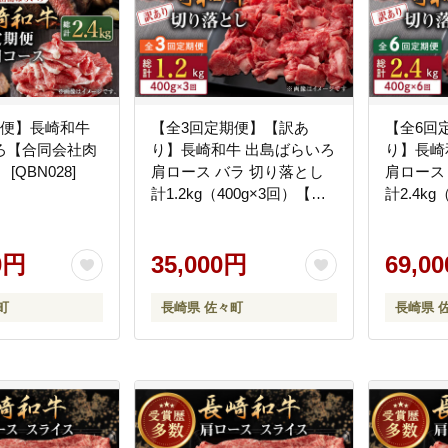
期便】長崎和牛
【全3回定期便】【訳あ
【全6回
ろ【合同会社肉
り】長崎和牛 出島ばらいろ
り】長崎
[QBN028]
肩ロース バラ 切り落とし
肩ロース
計1.2kg（400g×3回）【合
計2.4kg
同会社肉のマルシン】
同会社肉
[QBN029] [QBN029]
[QBN030
0円
35,000円
69,0
町
長崎県 佐々町
長崎県 