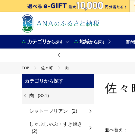
カテゴリ
地域
から探す
から探す
寄付
TOP
佐々町
肉
カテゴリから探す
佐々
肉
(331)
シャトーブリアン
(2)
しゃぶしゃぶ・すき焼き
並べ替え：
(2)