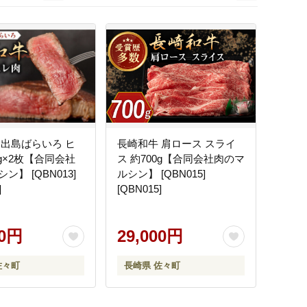
前
次
 出島ばらいろ ヒ
長崎和牛 肩ロース スライ
0g×2枚【合同会社
ス 約700g【合同会社肉のマ
ン】 [QBN013]
ルシン】 [QBN015]
]
[QBN015]
00円
29,000円
佐々町
長崎県 佐々町