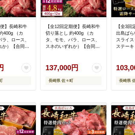
期便】長崎和牛
【全12回定期便】長崎和牛
【全3回
400g （カ
切り落とし 約400g （カ
出島ばら
バラ、ロース、
タ、モモ、バラ、ロース、
スライス 
れか）【合同会
スネのいずれか）【合同会
ステーキ 
シン】
社肉のマルシン】
【合同会
QBN047]
[QBN048] [QBN048]
[QBN049
円
137,000円
103,
町
長崎県 佐々町
長崎県 