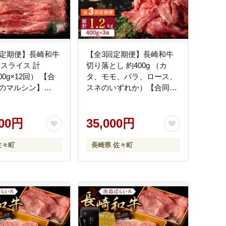
回定期便】長崎和牛
【全3回定期便】長崎和牛
 スライス 計
切り落とし 約400g （カ
700g×12回） 【合
タ、モモ、バラ、ロース、
のマルシン】
スネのいずれか）【合同会
] [QBN045]
社肉のマルシン】
[QBN046] [QBN046]
000円
35,000円
佐々町
長崎県 佐々町