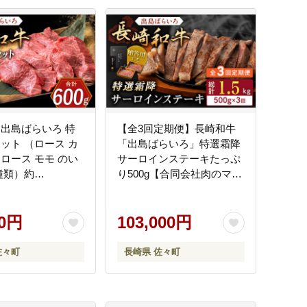
 出島ばらいろ 特
【全3回定期便】長崎和牛
セット （ロース カ
「出島ばらいろ」特選霜降
タロース モモ のい
サーロインステーキたっぷ
種類）約
り500g【合同会社肉のマル
2【合同会社肉のマル
シン】 [QBN019] [QBN019]
N018] [QBN018]
00円
103,000円
佐々町
長崎県 佐々町