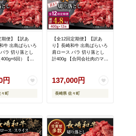
定期便】【訳あ
【全12回定期便】【訳あ
和牛 出島ばらいろ
り】長崎和牛 出島ばらいろ
 バラ 切り落とし
肩ロース バラ 切り落とし
（400g×6回）【合
計400g 【合同会社肉のマル
のマルシン】
シン】 [QBN031] [QBN031]
] [QBN030]
00円
137,000円
佐々町
長崎県 佐々町