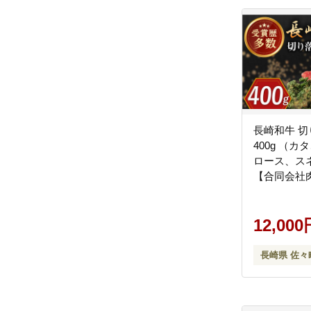
長崎和牛 切
400g （
ロース、ス
【合同会社
[QBN016] [
12,000
長崎県 佐々