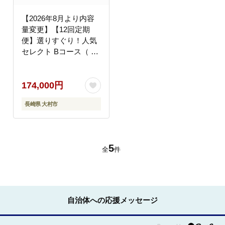
夢ファームシュシュ
[ACAA126]
【2026年8月より内容
量変更】【12回定期
便】選りすぐり！人気
セレクト Bコース（ ハ
ムセット いちご トマト
ジュース 長崎和牛 ジェ
174,000円
ラート プリン ジュレ
ぶどう お米 みかん 野
長崎県 大村市
菜 果物 ）/ ロースハム
ハム ウインナー ソーセ
ージ フランク イチゴ
苺 とまと モモ ロース
5
全
件
リブロース コメ こめ
米 ミカン 蜜柑 やさい
くだもの フルーツ 定期
便 / 大村市 / おおむら
夢ファームシュシュ
自治体への応援メッセージ
[ACAA123]