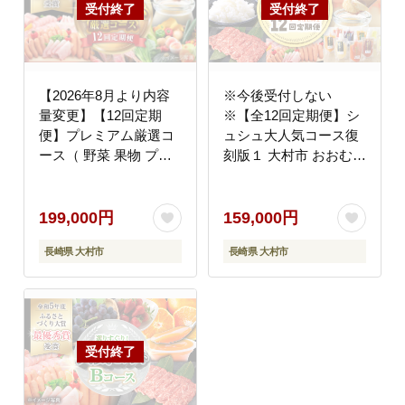
[ACAA102]
葡萄 じぇらーと ぷりん
コメ こめ ミカン 蜜柑
定期便 / 大村市 / おお
むら夢ファームシュシ
ュ [ACAA122]
【2026年8月より内容
※今後受付しない
量変更】【12回定期
※【全12回定期便】シ
便】プレミアム厳選コ
ュシュ大人気コース復
ース（ 野菜 果物 プリ
刻版１ 大村市 おおむら
ン いちご ジェラート
夢ファームシュシュ
ジュース 長崎和牛 プリ
[ACAA093]
ン ぶどう 梨 ハムセッ
199,000円
159,000円
ト みかん お米 ）/ やさ
長崎県 大村市
長崎県 大村市
い くだもの フルーツ
ふるーつ イチゴ 苺 サ
ーロインステーキ ブド
ウ 葡萄 ナシ なし ロー
スハム ウインナー ソー
セージ フランク ミカン
蜜柑 米 こめ コメ 定期
便 / 大村市 / おおむら