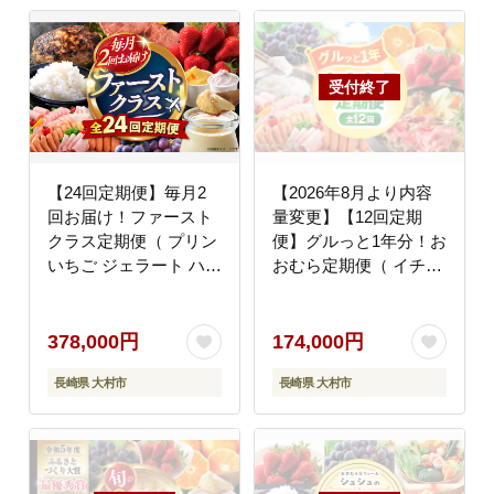
【24回定期便】毎月2
【2026年8月より内容
回お届け！ファースト
量変更】【12回定期
クラス定期便（ プリン
便】グルっと1年分！お
いちご ジェラート ハム
おむら定期便（ イチゴ
セット 豚肉 ジュレ ハ
野菜 果物 トマト ジュ
ンバーグ 長崎和牛 ぶど
レ ハム ジュース 和牛
う お米 ジュース ）/ イ
ぶどう ジェラート プリ
378,000円
174,000円
チゴ 苺 ロースハム ウ
ン 米 みかん ）/ いちご
長崎県 大村市
長崎県 大村市
インナー フランク ロー
やさい くだもの とまと
ス モモ バラ 葡萄 ブド
はむ ウインナー ういん
ウ 米 コメ こめ 定期便
なー ソーセージ そーせ
/ 大村市 / おおむら夢フ
ーじ じゅーす 牛肉 長
ァームシュシュ
崎和牛 スライス ブドウ