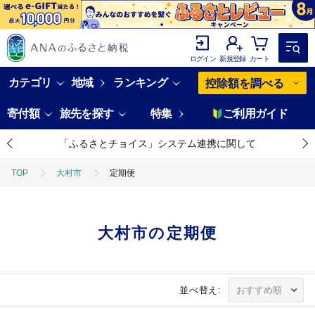
ログイン
新規登録
カート
カテゴリ
地域
ランキング
控除額を調べる
寄付額
旅先を探す
特集
ご利用ガイド
「ふるさとチョイス」システム連携に関して
TOP
大村市
定期便
大村市の定期便
並べ替え: