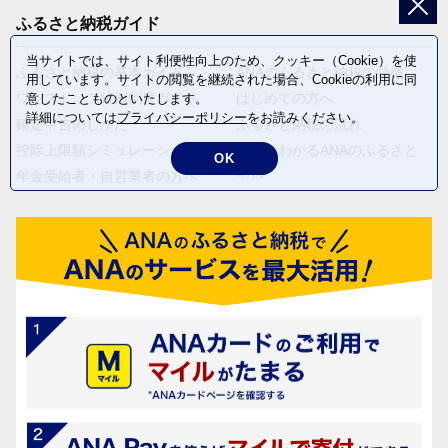
ふるさと納税ガイド
当サイトでは、サイト利便性向上のため、クッキー（Cookie）を使
ふるさと納税の基本ガイド
ANAのふるさと納税の特徴
用しています。サイトの閲覧を継続された場合、Cookieの利用に同
ワンストップ特例制度ガイド
はじめての方へ
意したことものといたします。
詳細については
プライバシーポリシー
をお読みください。
確定申告のしかた
ふるさと納税の流れ
控除上限額シミュレーション
動画でわかるANAのふるさと
OK
納税
年金受給者・自営業者の方へ