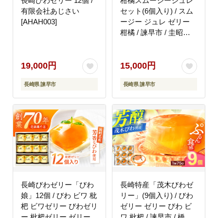
長崎びわゼリー 12個 /
柑橘スムージージュレ
有限会社あじさい
セット(6個入り) / スム
[AHAH003]
ージー ジュレ ゼリー
柑橘 / 諫早市 / 圭昭園
[AHAZ004]
19,000円
15,000円
長崎県 諫早市
長崎県 諫早市
長崎びわゼリー「びわ
長崎特産「茂木びわゼ
娘」12個 / びわ ビワ 枇
リー」(9個入り) / びわ
杷 ビワゼリー びわゼリ
ゼリー ゼリー びわ ビ
ー 枇杷ゼリー ゼリー /
ワ 枇杷 / 諫早市 / 橋本