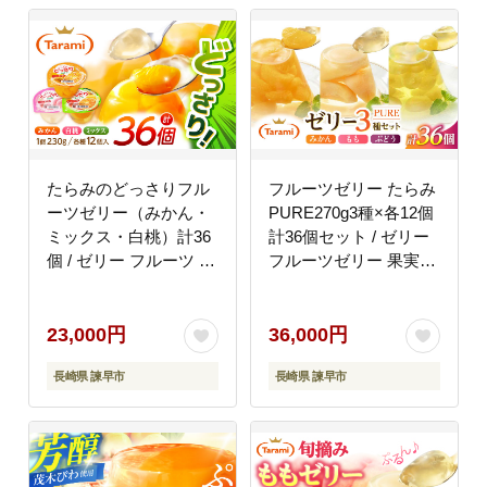
たらみのどっさりフル
フルーツゼリー たらみ
ーツゼリー（みかん・
PURE270g3種×各12個
ミックス・白桃）計36
計36個セット / ゼリー
個 / ゼリー フルーツ フ
フルーツゼリー 果実ゼ
ルーツゼリー 果物 ギフ
リー 果物 フルーツ く
ト ミックスゼリー みか
だもの みかん もも ぶ
んゼリー 白桃ゼリー お
どう / 諫早市 / 株式会
23,000円
36,000円
やつ 備蓄 / 諫早市 / 株
社たらみ [AHBR019]
長崎県 諫早市
長崎県 諫早市
式会社たらみ
[AHBR030]