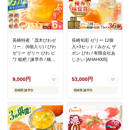
長崎特産「茂木びわゼ
長崎旬彩 ゼリー 12個
リー」(6個入り) / びわ
入×3セット / みかん ザ
ゼリー ゼリー びわ ビ
ボン びわ / 有限会社あ
ワ 枇杷 / 諫早市 / 橋本
じさい [AHAH005]
屋本舗 [AHCP003]
9,000円
53,000円
長崎県 諫早市
長崎県 諫早市