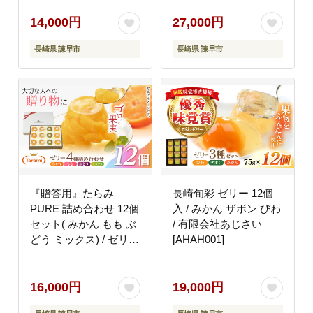
堂 [AHBF002]
堂 [AHBF005]
14,000円
27,000円
長崎県 諫早市
長崎県 諫早市
『贈答用』たらみ
長崎旬彩 ゼリー 12個
PURE 詰め合わせ 12個
入 / みかん ザボン びわ
セット( みかん もも ぶ
/ 有限会社あじさい
どう ミックス) / ゼリー
[AHAH001]
フルーツゼリー 果実ゼ
リー 果物 フルーツ く
だもの ミカン モモ ブ
16,000円
19,000円
ドウ / 諫早市 / 株式会