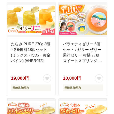
たらみ PURE 270g 3種
バラエティゼリー 6個
×各6個 計18個セット
セット / ゼリー ぜりー
(ミックス・びわ・黄金
果汁ゼリー 柑橘 八朔
パイン) [AHBR078]
スイートスプリング は
るか いちご ゆず 温州
みかん / 諫早市 / 圭昭
園 [AHAZ011]
19,000円
10,000円
長崎県 諫早市
長崎県 諫早市