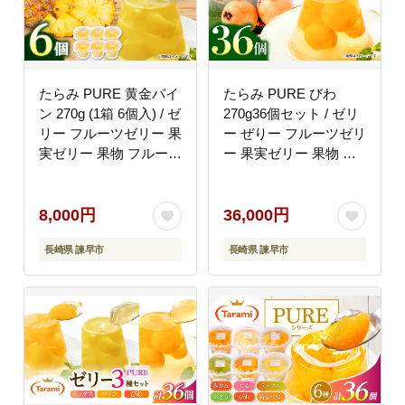
たらみ PURE 黄金パイ
たらみ PURE びわ
ン 270g (1箱 6個入) / ゼ
270g36個セット / ゼリ
リー フルーツゼリー 果
ー ぜりー フルーツゼリ
実ゼリー 果物 フルーツ
ー 果実ゼリー 果物 フ
くだもの / 諫早市 / 株
ルーツ ふるーつ くだも
式会社たらみ
の びわ / 諫早市 / 株式
[AHBR004]
会社たらみ [AHBR018]
8,000円
36,000円
長崎県 諫早市
長崎県 諫早市