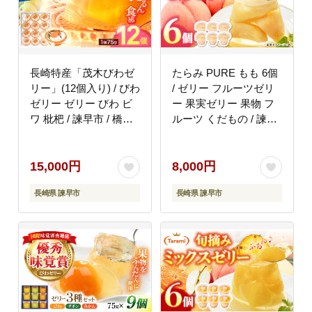
長崎特産「茂木びわゼ
たらみ PURE もも 6個
リー」(12個入り) / びわ
/ ゼリー フルーツゼリ
ゼリー ゼリー びわ ビ
ー 果実ゼリー 果物 フ
ワ 枇杷 / 諫早市 / 橋本
ルーツ くだもの / 諫早
屋本舗 [AHCP001]
市 / 株式会社たらみ
[AHBR007]
15,000円
8,000円
長崎県 諫早市
長崎県 諫早市