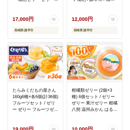
諫早市 / 株式会社異人
屋本舗 [AHCP004]
堂 [AHBF003]
17,000円
12,000円
長崎県 諫早市
長崎県 諫早市
たらみくだもの屋さん
柑橘類ゼリー (2個×3
160g6種×各6個(計36個)
種) 6個セット / ゼリー
フルーツセット / ゼリ
ぜりー 果汁ゼリー 柑橘
ー ぜりー フルーツゼリ
八朔 温州みかん はるか
ー 果実ゼリー 果物 フ
/ 諫早市 / 圭昭園
ルーツ ふるーつ くだも
[AHAZ010]
の 食べ比べ / 諫早市 /
19,000円
10,000円