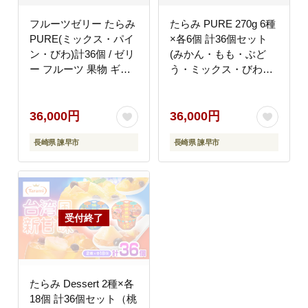
フルーツゼリー たらみ
たらみ PURE 270g 6種
PURE(ミックス・パイ
×各6個 計36個セット
ン・びわ)計36個 / ゼリ
(みかん・もも・ぶど
ー フルーツ 果物 ギフ
う・ミックス・びわ・
ト ミックスゼリー パイ
黄金パイン) / ゼリー ぜ
ンゼリー びわゼリー お
りー フルーツゼリー 果
やつ / 諫早市 / 株式会
実ゼリー 果物 フルーツ
36,000円
36,000円
社たらみ [AHBR031]
ふるーつ くだもの 食べ
長崎県 諫早市
長崎県 諫早市
比べ 備蓄 保存食 おや
つ / 諫早市 / 株式会社
たらみ [AHBR079]
たらみ Dessert 2種×各
18個 計36個セット（桃