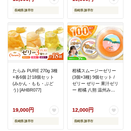
株式会社たらみ
長崎県 諫早市
長崎県 諫早市
[AHBR002]
たらみ PURE 270g 3種
柑橘スムージーゼリー
×各6個 計18個セット
(3個×3種) 9個セット /
(みかん・もも・ぶど
ゼリー ぜりー 果汁ゼリ
う) [AHBR077]
ー 柑橘 八朔 温州みか
ん はるか / 諫早市 / 圭
昭園 [AHAZ012]
19,000円
12,000円
長崎県 諫早市
長崎県 諫早市