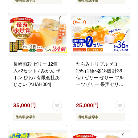
長崎県 諫早市
長崎県 諫早市
社たらみ [AHBR001]
長崎旬彩 ゼリー 12個
たらみトリプルゼロ
入×2セット / みかん ザ
255g 2種×各18個 計36
ボン びわ / 有限会社あ
個 / ゼリー ぜりー フル
じさい [AHAH004]
ーツゼリー 果実ゼリー
果物 くだもの フルーツ
ふるーつ / 諫早市 / 株
式会社たらみ
35,000円
25,000円
[AHBR020]
長崎県 諫早市
長崎県 諫早市