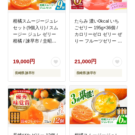
柑橘スムージージュレ
たらみ 濃い0kcal いち
セット(9個入り) / スム
ごゼリー 195g×36個 /
ージー ジュレ ゼリー
カロリーゼロ ゼリー ぜ
柑橘 / 諫早市 / 圭昭園
りー フルーツゼリー 果
[AHAZ005]
物 くだもの フルーツ
ふるーつ / 諫早市 / 株
式会社たらみ
19,000円
21,000円
[AHBR021]
長崎県 諫早市
長崎県 諫早市