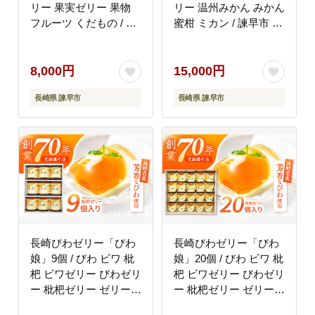
リー 果実ゼリー 果物
リー 温州みかん みかん
フルーツ くだもの / 諫
蜜柑 ミカン / 諫早市 /
早市 / 株式会社たらみ
圭昭園 [AHAZ003]
[AHBR006]
8,000円
15,000円
長崎県 諫早市
長崎県 諫早市
長崎びわゼリー「びわ
長崎びわゼリー「びわ
娘」9個 / びわ ビワ 枇
娘」20個 / びわ ビワ 枇
杷 ビワゼリー びわゼリ
杷 ビワゼリー びわゼリ
ー 枇杷ゼリー ゼリー /
ー 枇杷ゼリー ゼリー /
諫早市 / 株式会社異人
諫早市 / 株式会社異人