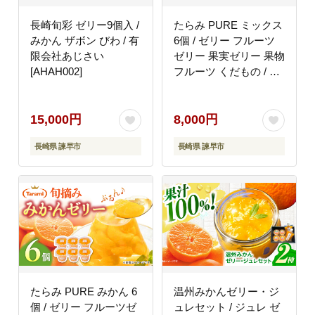
長崎旬彩 ゼリー9個入 /
たらみ PURE ミックス
みかん ザボン びわ / 有
6個 / ゼリー フルーツ
限会社あじさい
ゼリー 果実ゼリー 果物
[AHAH002]
フルーツ くだもの / 諫
早市 / 株式会社たらみ
[AHBR008]
15,000円
8,000円
長崎県 諫早市
長崎県 諫早市
たらみ PURE みかん 6
温州みかんゼリー・ジ
個 / ゼリー フルーツゼ
ュレセット / ジュレ ゼ