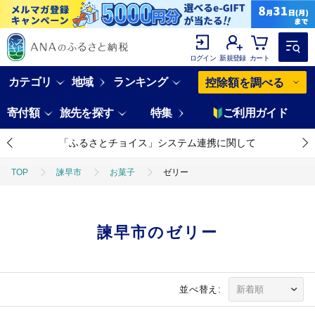
ログイン
新規登録
カート
カテゴリ
地域
ランキング
控除額を調べる
寄付額
旅先を探す
特集
ご利用ガイド
「ふるさとチョイス」システム連携に関して
TOP
諫早市
お菓子
ゼリー
諫早市のゼリー
並べ替え: