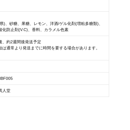
崎県)、砂糖、果糖、レモン、洋酒/ゲル化剤(増粘多糖類)、
酸化防止剤(V.C)、香料、カラメル色素
後、約2週間後発送予定
始は通常より発送までに時間を要する場合があります。
HBF005
異人堂