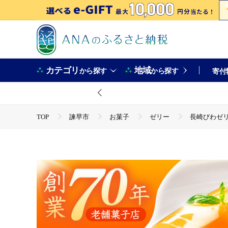
カテゴリ
地域
から探す
から探す
寄付
TOP
諫早市
お菓子
ゼリー
長崎びわゼリー
TOP
パン・菓子類
洋菓子
ゼリー
長崎び