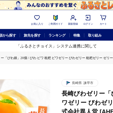
お気に入り
ご利用ガイド
新規登録
ログイン
カート
額から探す
旅先を探す
ランキング
特集
取り組み
「ふるさとチョイス」システム連携に関して
「びわ娘」20個 / びわ ビワ 枇杷 ビワゼリー びわゼリー 枇杷ゼリー ゼリー / 諫
わゼリー「びわ娘」20個 / びわ ビワ 枇杷 ビワゼリー びわゼリー 枇杷ゼリー ゼリー
長崎県
諫早市
長崎びわゼリー「びわ
ワゼリー びわゼリー
式会社異人堂 [AHBF