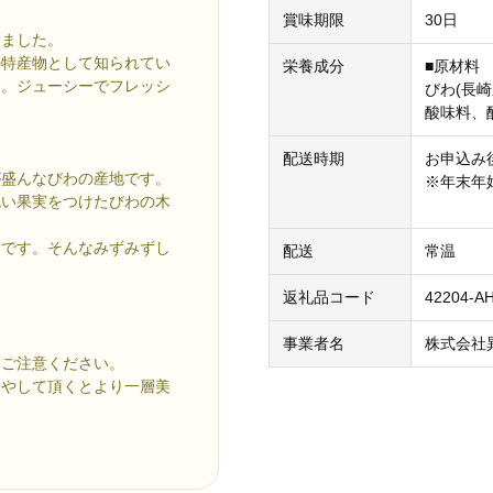
賞味期限
30日
めました。
の特産物として知られてい
栄養成分
■原材料
す。ジューシーでフレッシ
びわ(長
酸味料、
配送時期
お申込み
が盛んなびわの産地です。
※年末年
色い果実をつけたびわの木
さです。そんなみずみずし
配送
常温
返礼品コード
42204-A
事業者名
株式会社
にご注意ください。
冷やして頂くとより一層美