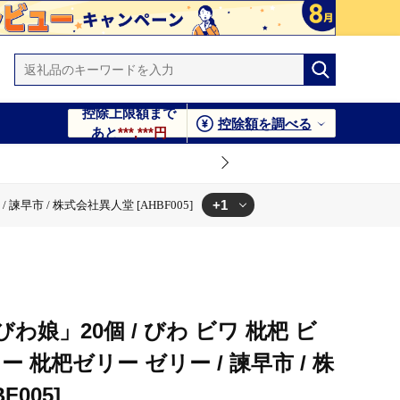
控除上限額まで
控除額を調べる
あと
***,***円
+1
早市 / 株式会社異人堂 [AHBF005]
 / 諫早市 / 株式会社異人堂 [AHBF005]
娘」20個 / びわ ビワ 枇杷 ビ
 枇杷ゼリー ゼリー / 諫早市 / 株
005]