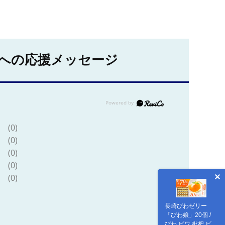
への応援メッセージ
(0)
(0)
(0)
(0)
(0)
長崎びわゼリー
「びわ娘」20個 /
びわ ビワ 枇杷 ビワ