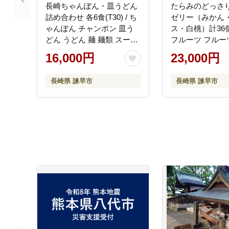
長崎ちゃんぽん・皿うどん
たらみのどっさ
詰め合わせ 各6食(T30) / ち
ゼリー（みかん
ゃんぽん チャンポン 皿う
ス・白桃）計36個
どん うどん 麺 麺類 スープ
フルーツ フルー
軍艦島 端島 ぐんかんじま
果物 ギフト ミ
16,000円
23,000円
はしま / 諫早市 / 株式会社
ー みかんゼリー
白雪食品[AHAI003]
ー おやつ 備蓄 / 
長崎県 諫早市
長崎県 諫早市
式会社たらみ [AH