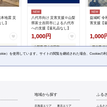
熊本地震 災
八代市向け 災害支援※山梨
益城町 令
なし】
県富士吉田市による八代市
害支援【
への支援【返礼品なし】
1,000円
1,000
山梨県 富士吉田市
熊本県 益
kie）を使用しています。サイトの閲覧を継続された場合、Cookie
。
地域から探す
ふる
北海道エリア
東北エリア
ふるさ