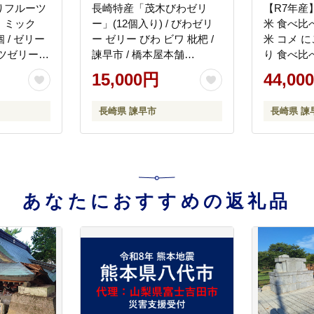
りフルーツ
長崎特産「茂木びわゼリ
【R7年産
・ミック
ー」(12個入り) / びわゼリ
米 食べ比べ (
 / ゼリー
ー ゼリー びわ ビワ 枇杷 /
米 コメ 
ツゼリー
諫早市 / 橋本屋本舗
り 食べ比べ
ックスゼリ
[AHCP001]
上島農産 [A
15,000円
44,00
 白桃ゼリ
諫早市 / 株
長崎県 諫早市
長崎県 諫
BR030]
あなたにおすすめの返礼品