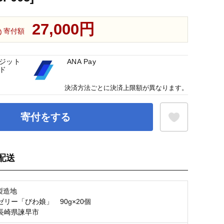
27,000円
寄付額
ジット
ANA Pay
ド
決済方法ごとに決済上限額が異なります。
寄付をする
配送
お気に入り登録
製造地
リー「びわ娘」 90g×20個
長崎県諫早市