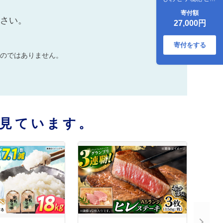
ゼリー びわゼリー
寄付額
枇杷ゼリー ゼリー /
ださい。
27,000円
諫早市 / 株式会社異
人堂 [AHBF005]
寄付をする
のではありません。
見ています。