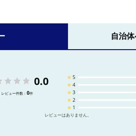
ー
自治体
★
5
0.0
★
4
★
3
0
レビュー件数：
件
★
2
★
1
レビューはありません。