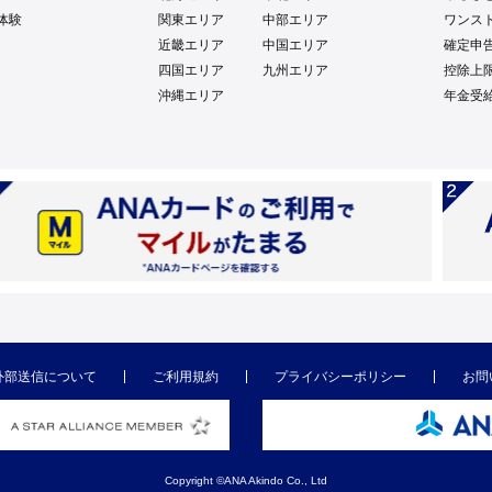
体験
関東エリア
中部エリア
ワンス
近畿エリア
中国エリア
確定申
四国エリア
九州エリア
控除上
沖縄エリア
年金受
外部送信について
ご利用規約
プライバシーポリシー
お問
Copyright ©ANA Akindo Co., Ltd