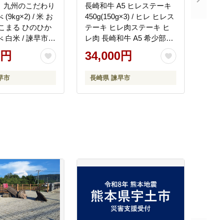
】九州のこだわり
長崎和牛 A5 ヒレステーキ
9kg×2) / 米 お
450g(150g×3) / ヒレ ヒレス
にこまる ひのひか
テーキ ヒレ肉ステーキ ヒ
 白米 / 諫早市 /
レ肉 長崎和牛 A5 希少部位
HAS005]
/ 諫早市 / 野中精肉店
0円
34,000円
[AHCW158]
早市
長崎県 諫早市