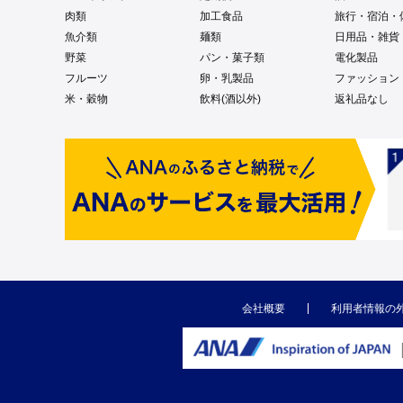
肉類
加工食品
旅行・宿泊・
魚介類
麺類
日用品・雑貨
野菜
パン・菓子類
電化製品
フルーツ
卵・乳製品
ファッション
米・穀物
飲料(酒以外)
返礼品なし
会社概要
利用者情報の