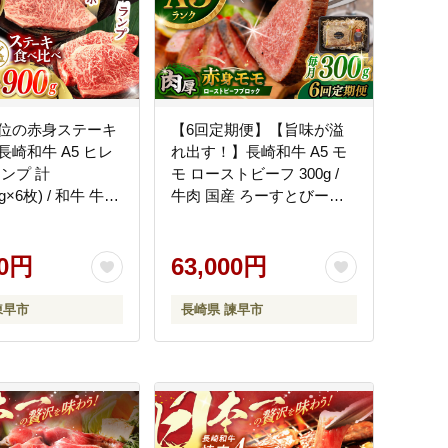
位の赤身ステーキ
【6回定期便】【旨味が溢
崎和牛 A5 ヒレ
れ出す！】長崎和牛 A5 モ
ンプ 計
モ ローストビーフ 300g /
0g×6枚) / 和牛 牛肉
牛肉 国産 ろーすとびーふ
キ すてーき A5ラ
ブロック 赤身 もも / 諫早市
諫早市 / 野中精肉店
/ 野中精肉店 [AHCW091]
1]
00円
63,000円
諫早市
長崎県 諫早市