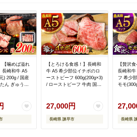
〉【噛めば溢れ
【とろける食感！】長崎和
【贅沢食
長崎和牛 A5
牛 A5 希少部位イチボのロ
長崎和牛 
 200g / 国産
ーストビーフ 600g(200g×3)
フ 希少部
牛たん ぎゅうた
/ ローストビーフ 牛肉 国産
モモ(300
ン タン たん た
ろーすとびーふ ブロック
すとびー
市 / 野中精肉店
いちぼ / 諫早市 / 野中精肉
ぼ 赤身 も
円
店 [AHCW141]
27,000円
精肉店 [A
27,0
市
長崎県 諫早市
長崎県 