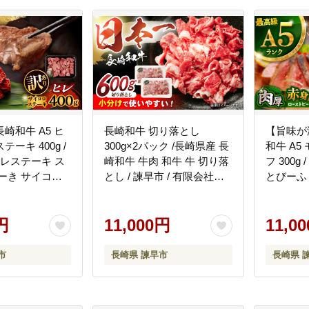
崎和牛 A5 ヒ
長崎和牛 切り落とし
【旨味が
ーキ 400g /
300g×2パック /長崎県産 長
和牛 A5
ヒレステーキ ス
崎和牛 牛肉 和牛 牛 切り落
フ 300g
ーき サイコロ
とし / 諫早市 / 有限会社長
とびーふ
諫早市 / 野中精
崎フードサービス
も / 諫
105]
[AHDD001]
[AHCW08
円
11,000円
11,0
市
長崎県 諫早市
長崎県 