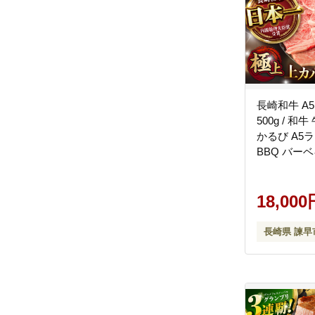
長崎和牛 A
500g / 和
かるび A5
BBQ バーベ
/ 野中精肉店 
18,000
長崎県 諫早