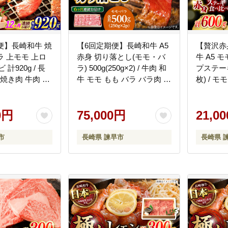
便】長崎和牛 焼
【6回定期便】長崎和牛 A5
【贅沢赤
ラ 上モモ 上ロ
赤身 切り落とし(モモ・バ
牛 A5 
計920g / 長
ラ) 500g(250g×2) / 牛肉 和
プステーキ 
 焼き肉 牛肉 和
牛 モモ もも バラ バラ肉 す
枚) / 
モモ ロース カル
き焼き A5ランク 小間切れ /
テーキ 長
 / 焼肉おがわ
諫早市 / 野中精肉店
諫早市 /
0円
[AHCW013]
75,000円
[AHCW01
21,0
市
長崎県 諫早市
長崎県 