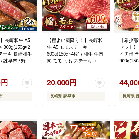
】長崎和牛 A5
【程よい霜降り！】長崎和
【希少部
00g(150g×2
牛 A5 モモステーキ
セット】長
ステーキ 長崎和牛
600g(150g×4枚) / 和牛 牛肉
イチボ ラ
/ 諫早市 / 野中
肉 モモ もも ステーキ すて
900g(15
W048]
ーき 赤身 / 諫早市 / 野中精
肉 ステー
肉店 [AHCW066]
ンク / 
0円
20,000円
[AHCW07
44,0
市
長崎県 諫早市
長崎県 