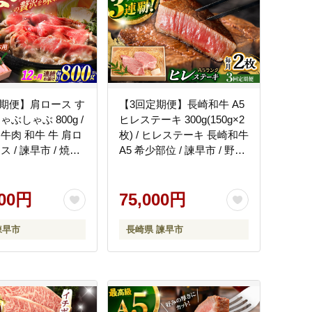
定期便】肩ロース す
【3回定期便】長崎和牛 A5
ゃぶしゃぶ 800g /
ヒレステーキ 300g(150g×2
牛肉 和牛 牛 肩ロ
枚) / ヒレステーキ 長崎和牛
 / 諫早市 / 焼肉
A5 希少部位 / 諫早市 / 野中
HCD049]
精肉店 [AHCW047]
000円
75,000円
諫早市
長崎県 諫早市