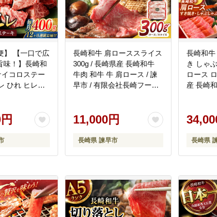
便】 【一口で広
長崎和牛 肩ローススライス
長崎和牛
旨味！】長崎和
300g / 長崎県産 長崎和牛
き しゃぶし
レサイコロステー
牛肉 和牛 牛 肩ロース / 諫
ロース 
 ヒレ ひれ ヒレス
早市 / 有限会社長崎フード
産 長崎和牛
ーキ すてーき
サービス [AHDD002]
おがわ [A
キ / 諫早市 /
AHCW108]
0円
11,000円
34,0
市
長崎県 諫早市
長崎県 