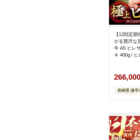
【12回定期
がる贅沢な
牛 A5 ヒ
キ 400g /
テーキ ステ
サイコロステー
野中精肉店 [
266,00
長崎県 諫早