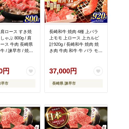
 肩ロース すき焼
長崎和牛 焼肉 4種 上バラ
ゃぶ 800g / 肩
上モモ 上ロース 上カルビ
ロース 牛肉 長崎県
計920g / 長崎和牛 焼肉 焼
 / 諫早市 / 焼肉
き肉 牛肉 和牛 牛 バラ モモ
HCD002]
ロース カルビ / 諫早市 / 焼
肉おがわ [AHCD004]
00円
37,000円
諫早市
長崎県 諫早市