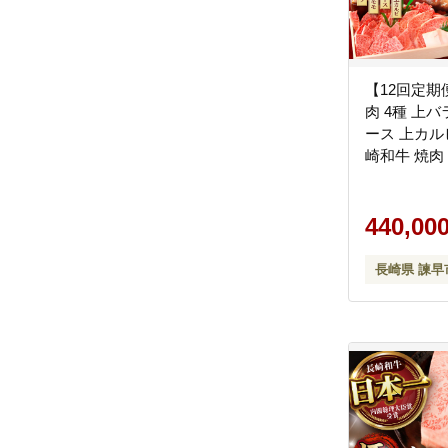
【12回定期
肉 4種 上バ
ース 上カルビ 
崎和牛 焼肉
牛 牛 バラ 
ビ / 諫早市
[AHCD060]
440,00
長崎県 諫早