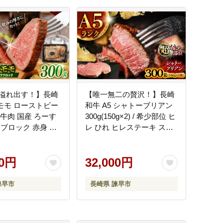
溢れ出す！】長崎
【唯一無二の贅沢！】長崎
 モモ ローストビー
和牛 A5 シャトーブリアン
 / 牛肉 国産 ろーす
300g(150g×2) / 希少部位 ヒ
 ブロック 赤身 も
レ ひれ ヒレステーキ ステ
早市 / 野中精肉店
ーキ すてーき しゃとーぶ
9]
りあん / 諫早市 / 野中精肉
00円
店 [AHCW110]
32,000円
諫早市
長崎県 諫早市