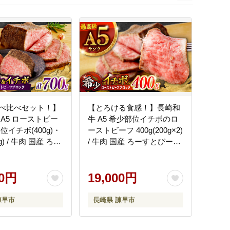
次
べ比べセット！】
【とろける食感！】長崎和
A5 ローストビー
牛 A5 希少部位イチボのロ
位イチボ(400g)・
ーストビーフ 400g(200g×2)
g) / 牛肉 国産 ろー
/ 牛肉 国産 ろーすとびーふ
ふ ブロック いち
ブロック いちぼ / 諫早市 /
も / 諫早市 / 野中
野中精肉店 [AHCW093]
HCW101]
00円
19,000円
諫早市
長崎県 諫早市