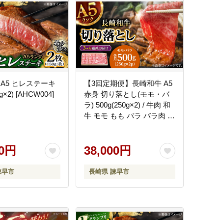
A5 ヒレステーキ
【3回定期便】長崎和牛 A5
g×2) [AHCW004]
赤身 切り落とし(モモ・バ
ラ) 500g(250g×2) / 牛肉 和
牛 モモ もも バラ バラ肉 す
き焼き A5ランク 小間切れ /
諫早市 / 野中精肉店
00円
[AHCW012]
38,000円
諫早市
長崎県 諫早市