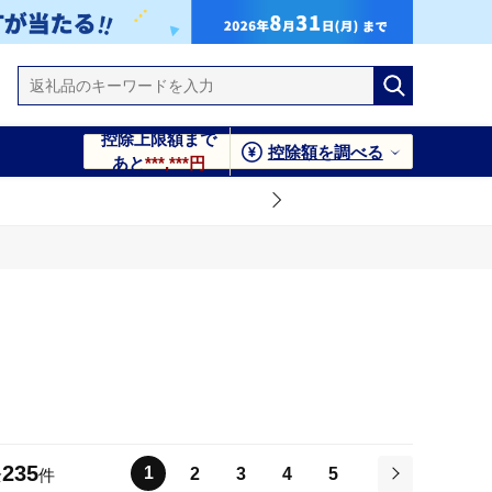
控除上限額まで
控除額を調べる
あと
***,***円
235
1
2
3
4
5
全
件