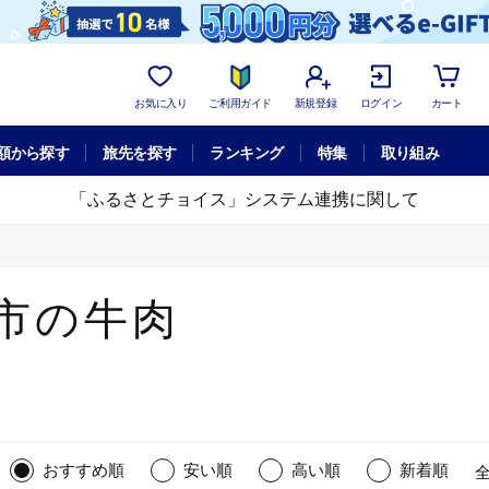
お気に入り
ご利用ガイド
新規登録
ログイン
カート
額から探す
旅先を探す
ランキング
特集
取り組み
「ふるさとチョイス」システム連携に関して
市の牛肉
おすすめ順
安い順
高い順
新着順