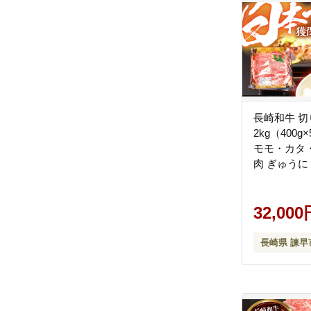
長崎和牛 
2kg（400
モモ・カタ・
肉 ぎゅうに
牛 切落し /
フード株式会社
32,000
長崎県 諫早