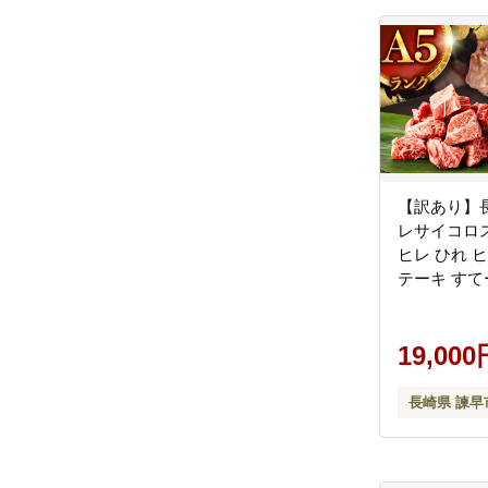
【訳あり】長
レサイコロステ
ヒレ ひれ 
テーキ すて
ステーキ / 
肉店 [AHCW
19,000
長崎県 諫早