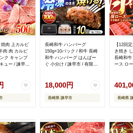
5 焼肉 上カルビ
長崎和牛 ハンバーグ
【12回
牛 牛肉 肉 カルビ
150g×10パック / 和牛 長崎
き焼き し
ランク キャンプ
和牛 ハンバーグ はんばー
長崎和牛 
キュー / 諫早市
ぐ 小分け / 諫早市 / 有限会
ース ロース
[AHCW051]
社長崎フードサービス
おがわ [A
[AHDD004]
円
18,000円
401,
市
長崎県 諫早市
長崎県 