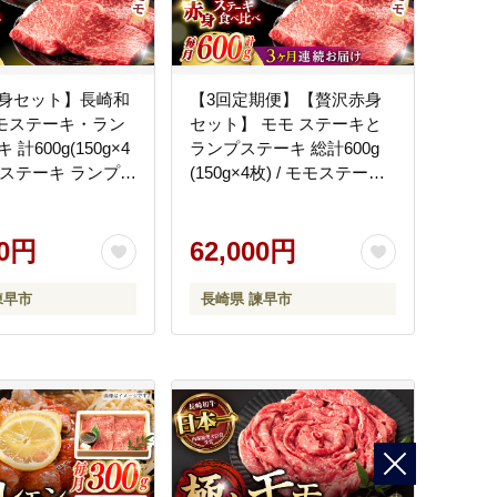
身セット】長崎和
【3回定期便】【贅沢赤身
モモステーキ・ラン
セット】 モモ ステーキと
計600g(150g×4
ランプステーキ 総計600g
モモステーキ ランプス
(150g×4枚) / モモステーキ
崎和牛 A5ランク /
ランプステーキ 長崎和牛
 野中精肉店
A5ランク / 諫早市 / 野中精
6]
00円
肉店 [AHCW017]
62,000円
諫早市
長崎県 諫早市