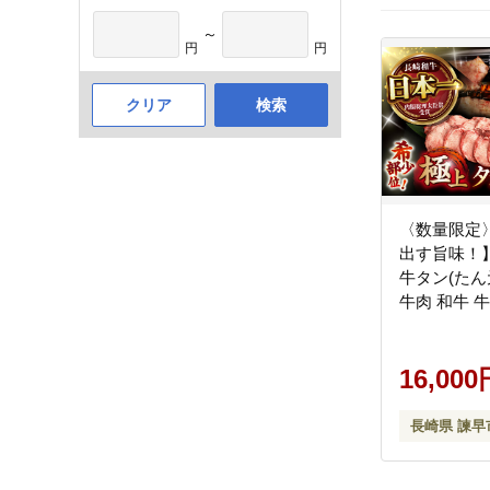
～
円
円
クリア
検索
〈数量限定
出す旨味！】
牛タン(たん元)
牛肉 和牛 
ん ギュウタ
ん元 / 諫早
[AHCW114]
16,000
長崎県 諫早