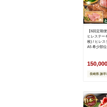
【6回定期便
ヒレステーキ 3
枚) / ヒレ
A5 希少部位 
精肉店 [AHC
150,00
長崎県 諫早