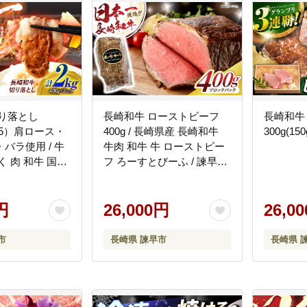
切り落とし
長崎和牛 ローストビーフ
長崎和牛 
g×5）肩ロース・
400g / 長崎県産 長崎和牛
300g(150
バラ使用 / 牛
牛肉 和牛 牛 ローストビー
く 肉 和牛 国産
フ ろーすとびーふ / 諫早市
 諫早市 / 西日本
/ 有限会社長崎フードサー
 [AHAV006]
ビス [AHDD003]
円
26,000円
26,0
市
長崎県 諫早市
長崎県 