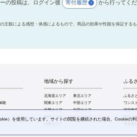
ーの投稿は、ログイン後
寄付履歴
から行ってく
の主観による感想・体感によるもので、商品の効果や性能を保証するも
地域から探す
ふる
北海道エリア
東北エリア
ふるさ
体験
関東エリア
中部エリア
ワンス
近畿エリア
中国エリア
確定申
四国エリア
九州エリア
控除上
kie）を使用しています。サイトの閲覧を継続された場合、Cookie
沖縄エリア
年金受
。