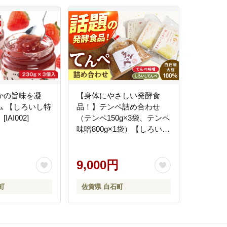
かの旨味を凝
【身体にやさしい発酵食
ム 【しろいし特
品！】テンペ詰め合わせ
AI002]
（テンペ150g×3袋、テンペ
味噌800g×1袋）【しろいし
特産物直売所】てんぺ
[IAI005]
9,000円
町
佐賀県 白石町