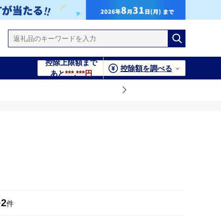
控除上限額まで
控除額を調べる
あと
***,***円
2
全
件