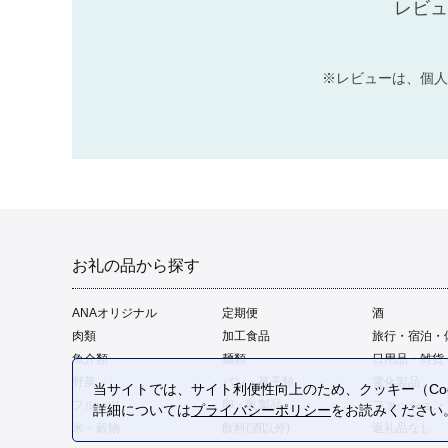
レビュ
※レビューは、個人
お礼の品から探す
ANAオリジナル
定期便
酒
肉類
加工食品
旅行・宿泊・
魚介類
麺類
日用品・雑貨
野菜
パン・菓子類
電化製品
当サイトでは、サイト利便性向上のため、クッキー（Coo
フルーツ
卵・乳製品
ファッション
詳細については
プライバシーポリシー
をお読みください
米・穀物
飲料(酒以外)
返礼品なし