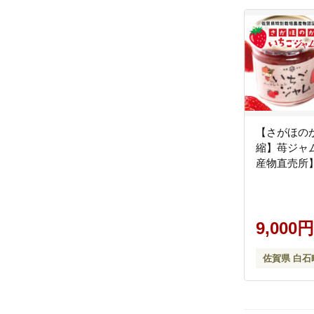
【さがほの
縮】苺ジャ
産物直売所】[I
9,000円
佐賀県 白石