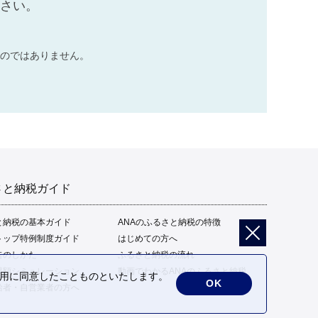
ださい。
のではありません。
さと納税ガイド
と納税の基本ガイド
ANAのふるさと納税の特徴
トップ特例制度ガイド
はじめての方へ
告のしかた
ふるさと納税の流れ
限額シミュレーション
動画でわかるANAのふるさと納税
の利用に同意したことものといたします。
OK
給者・自営業者の方へ