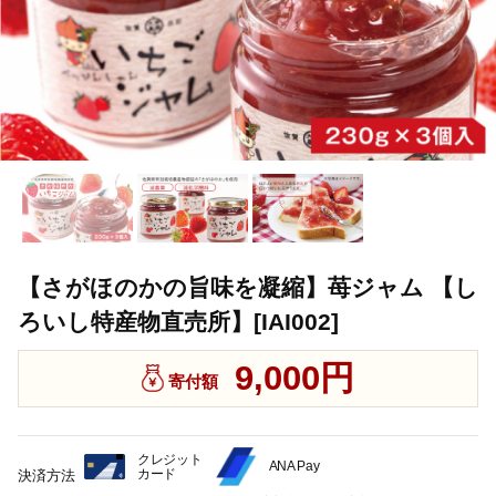
【さがほのかの旨味を凝縮】苺ジャム 【し
ろいし特産物直売所】[IAI002]
9,000円
寄付額
クレジット
ANA Pay
カード
決済方法