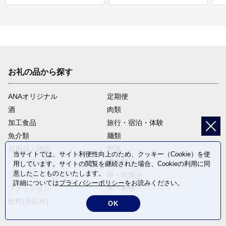
お礼の品から探す
ANAオリジナル
定期便
酒
肉類
加工食品
旅行・宿泊・体験
魚介類
麺類
日用品・雑貨
野菜
当サイトでは、サイト利便性向上のため、クッキー（Cookie）を使
パン・菓子類
電化製品
用しています。サイトの閲覧を継続された場合、Cookieの利用に同
意したことものといたします。
フルーツ
卵・乳製品
詳細については
プライバシーポリシー
をお読みください。
ファッション
米・穀物
飲料(酒以外)
返礼品なし
OK