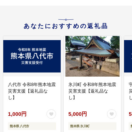
あなたにおすすめの返礼品
八代市 令和8年熊本地震
氷川町 令和8年熊本地震
災害支援【返礼品な
災害支援【返礼品な
し】
し】
し
1,000円
5,000円
5
熊本県 八代市
熊本県 氷川町