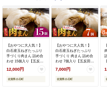
【おやつに大人気！】
【おやつに大人気！】
白石産玉ねぎたっぷり
白石産玉ねぎたっぷり
手づくり肉まん 詰め合
手づくり 肉まん 詰め合
わせ 15個入り【五反田
わせ 7個入り【五反田茶
茶屋】惣菜 [IAM003]
屋】惣菜 [IAM011]
[
12,000円
7,000円
1
佐賀県 白石町
佐賀県 白石町