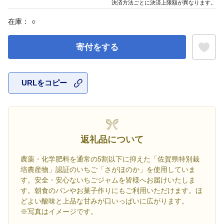
決済方法ごとに決済上限額が異なります。
在庫：
○
寄付をする
URLをコピー
お気に入
返礼品について
農薬・化学肥料を通常の5割以下に抑えた「佐賀県特別栽
培農産物」認証のいちご「さがほのか」を使用していま
す。安全・安心ないちごジャムを皆様へお届けいたしま
す。朝食のパンやお菓子作りにもご利用いただけます。ほ
どよい酸味と上品な甘みが口いっぱいに広がります。
※写真はイメージです。