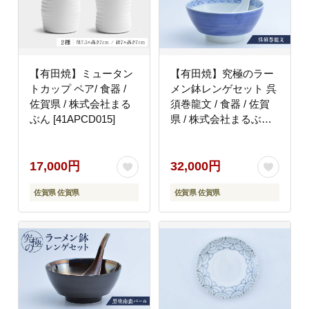
【有田焼】ミュータン
【有田焼】究極のラー
トカップ ペア/ 食器 /
メン鉢レンゲセット 呉
佐賀県 / 株式会社まる
須巻龍文 / 食器 / 佐賀
ぶん [41APCD015]
県 / 株式会社まるぶん
[41APCD020]
17,000円
32,000円
佐賀県 佐賀県
佐賀県 佐賀県