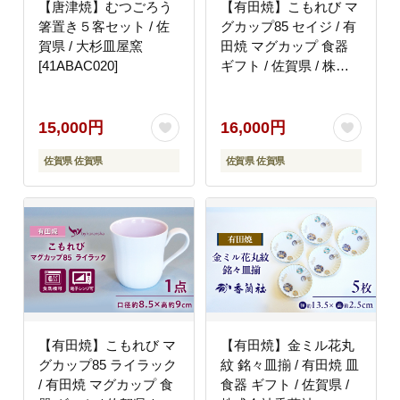
【唐津焼】むつごろう
【有田焼】こもれび マ
箸置き５客セット / 佐
グカップ85 セイジ / 有
賀県 / 大杉皿屋窯
田焼 マグカップ 食器
[41ABAC020]
ギフト / 佐賀県 / 株式
会社香蘭社
[41APAC001]
15,000円
16,000円
佐賀県 佐賀県
佐賀県 佐賀県
【有田焼】こもれび マ
【有田焼】金ミル花丸
グカップ85 ライラック
紋 銘々皿揃 / 有田焼 皿
/ 有田焼 マグカップ 食
食器 ギフト / 佐賀県 /