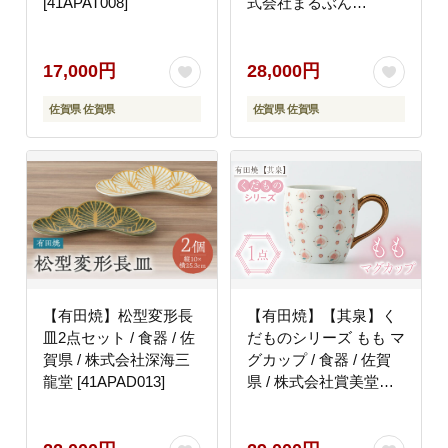
[41APAT008]
式会社まるぶん
[41APCD026]
17,000円
28,000円
佐賀県 佐賀県
佐賀県 佐賀県
【有田焼】松型変形長
【有田焼】【其泉】く
皿2点セット / 食器 / 佐
だものシリーズ もも マ
賀県 / 株式会社深海三
グカップ / 食器 / 佐賀
龍堂 [41APAD013]
県 / 株式会社賞美堂本
店 [41APAQ011]