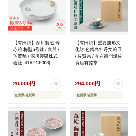
【有田焼】深川製磁 寿
【有田焼】重要無形文
赤絵 梅型6号鉢 / 食器 /
化財 色鍋島牡丹文碗皿
佐賀県 / 深川製磁株式
/ 佐賀県 / 今右衛門焼佐
会社 [41APCF003]
賀店有銘堂
[41AAAY006]
20,000円
294,000円
佐賀県 佐賀県
佐賀県 佐賀県