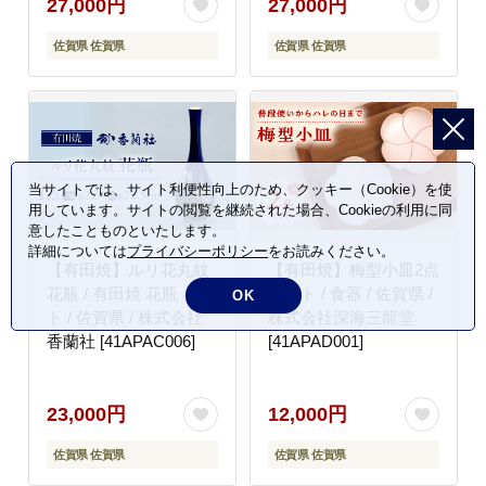
27,000円
27,000円
佐賀県 佐賀県
佐賀県 佐賀県
当サイトでは、サイト利便性向上のため、クッキー（Cookie）を使
用しています。サイトの閲覧を継続された場合、Cookieの利用に同
意したことものといたします。
詳細については
プライバシーポリシー
をお読みください。
【有田焼】ルリ花丸紋
【有田焼】梅型小皿2点
花瓶 / 有田焼 花瓶 ギフ
セット / 食器 / 佐賀県 /
OK
ト / 佐賀県 / 株式会社
株式会社深海三龍堂
香蘭社 [41APAC006]
[41APAD001]
23,000円
12,000円
佐賀県 佐賀県
佐賀県 佐賀県