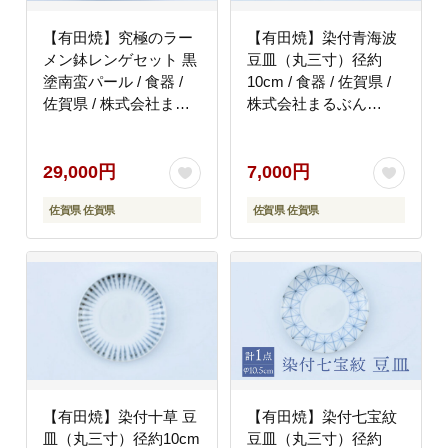
【有田焼】究極のラー
【有田焼】染付青海波
メン鉢レンゲセット 黒
豆皿（丸三寸）径約
塗南蛮パール / 食器 /
10cm / 食器 / 佐賀県 /
佐賀県 / 株式会社まる
株式会社まるぶん
ぶん [41APCD023]
[41APCD044]
29,000円
7,000円
佐賀県 佐賀県
佐賀県 佐賀県
【有田焼】染付十草 豆
【有田焼】染付七宝紋
皿（丸三寸）径約10cm
豆皿（丸三寸）径約