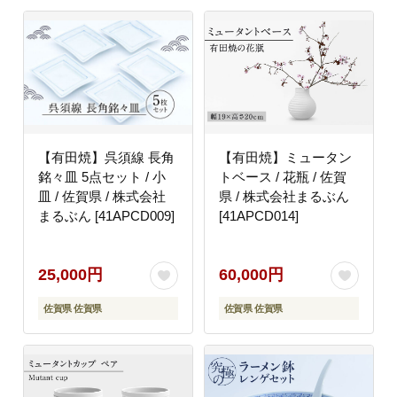
【有田焼】呉須線 長角
【有田焼】ミュータン
銘々皿 5点セット / 小
トベース / 花瓶 / 佐賀
皿 / 佐賀県 / 株式会社
県 / 株式会社まるぶん
まるぶん [41APCD009]
[41APCD014]
25,000円
60,000円
佐賀県 佐賀県
佐賀県 佐賀県