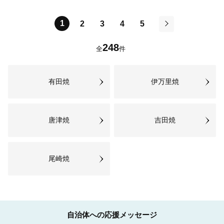
1
2
3
4
5
次
248
全
件
有田焼
伊万里焼
唐津焼
吉田焼
尾崎焼
自治体への応援メッセージ