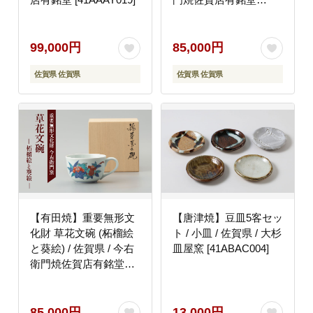
[41AAAY020]
99,000円
85,000円
佐賀県 佐賀県
佐賀県 佐賀県
【有田焼】重要無形文
【唐津焼】豆皿5客セッ
化財 草花文碗 (柘榴絵
ト / 小皿 / 佐賀県 / 大杉
と葵絵) / 佐賀県 / 今右
皿屋窯 [41ABAC004]
衛門焼佐賀店有銘堂
[41AAAY021]
85,000円
13,000円