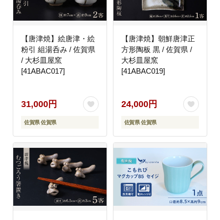
【唐津焼】絵唐津・絵
【唐津焼】朝鮮唐津正
粉引 組湯呑み / 佐賀県
方形陶板 黒 / 佐賀県 /
/ 大杉皿屋窯
大杉皿屋窯
[41ABAC017]
[41ABAC019]
31,000円
24,000円
佐賀県 佐賀県
佐賀県 佐賀県