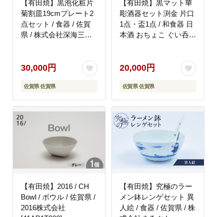
【有田焼】黒泡化粧片
【有田焼】黒マット華
菊割皿19cmプレート2
彫酒器セット渕金 片口
点セット / 食器 / 佐賀
1点・盃1点 / 和食器 日
県 / 株式会社深海三龍
本酒 おちょこ ぐい呑
堂 [41APAD003]
徳利 伝統工芸 / 佐賀県
/ 株式会社深海三龍堂
[41APAD020]
30,000円
20,000円
佐賀県 佐賀県
佐賀県 佐賀県
【有田焼】2016 / CH
【有田焼】究極のラー
Bowl / ボウル / 佐賀県 /
メン鉢レンゲセット 異
2016株式会社
人絵 / 食器 / 佐賀県 / 株