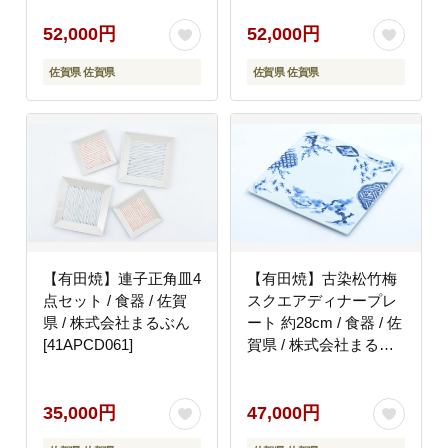
[41APCD056]
52,000円
52,000円
佐賀県 佐賀県
佐賀県 佐賀県
【有田焼】連子正角皿4
【有田焼】古染松竹梅
点セット / 食器 / 佐賀
スクエアディナープレ
県 / 株式会社まるぶん
ート 約28cm / 食器 / 佐
[41APCD061]
賀県 / 株式会社まるぶ
ん [41APCD066]
35,000円
47,000円