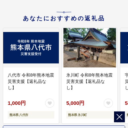
あなたにおすすめの返礼品
八代市 令和8年熊本地震
氷川町 令和8年熊本地震
災害支援【返礼品な
災害支援【返礼品な
し】
し】
し
1,000円
5,000円
5
熊本県 八代市
熊本県 氷川町