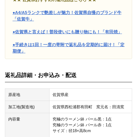
●A4/A5ランクで艶差しが魅力！佐賀県自慢のブランド牛
「佐賀牛」
●佐賀県と言えば！普段使いにも贈り物にも！「有田焼」
●手続きは1回！一度の寄附で返礼品を定期的に届け！「定
期便」
返礼品詳細・お申込み・配送
原産地
佐賀県産
加工地(製造地)
佐賀県西松浦郡有田町 窯元名：田清窯
内容量
究極のラーメン鉢 パール黒：1点
究極のラーメン鉢 パール赤：1点
サイズ：径18×高8cm