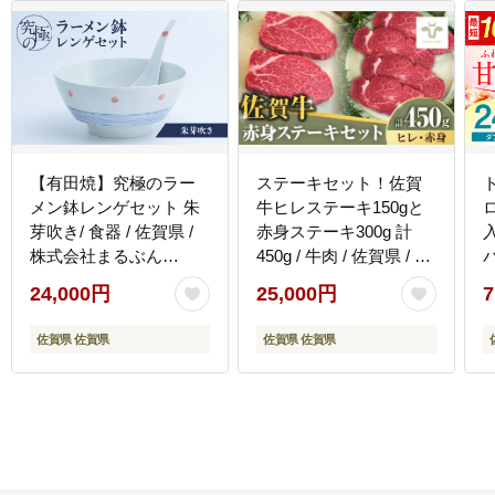
【有田焼】究極のラー
ステーキセット！佐賀
メン鉢レンゲセット 朱
牛ヒレステーキ150gと
芽吹き/ 食器 / 佐賀県 /
赤身ステーキ300g 計
株式会社まるぶん
450g / 牛肉 / 佐賀県 / 有
[41APCD017]
限会社佐賀セントラル
24,000円
25,000円
7
牧場 [41ASAA049]
社
佐賀県 佐賀県
佐賀県 佐賀県