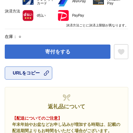
ANA Pay
カード
Pay
決済方法
d払い
PayPay
決済方法ごとに決済上限額が異なります。
在庫：
○
寄付をする
URLをコピー
お気に入
返礼品について
【配送についてのご注意】
年末年始やお盆などお申し込みが増加する時期は、記載の
配送期間よりもお時間をいただく場合がございます。