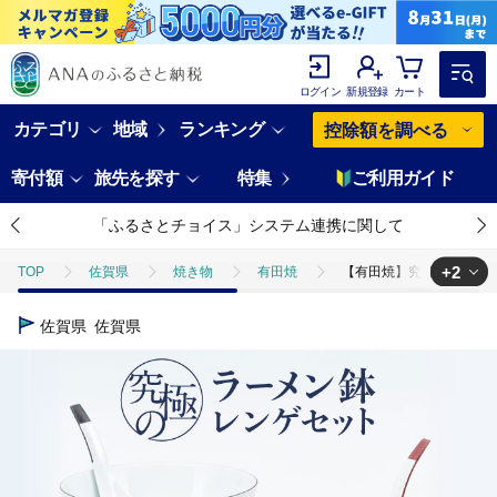
ログイン
新規登録
カート
カテゴリ
地域
ランキング
控除額を調べる
寄付額
旅先を探す
特集
ご利用ガイド
「ふるさとチョイス」システム連携に関して
+2
TOP
佐賀県
焼き物
有田焼
【有田焼】究極のラーメン鉢レ
TOP
日用品・雑貨
【有田焼】究極のラーメン鉢レンゲセット パール黒赤 ペ
佐賀県
佐賀県
TOP
日用品・雑貨
食器
【有田焼】究極のラーメン鉢レンゲセット 