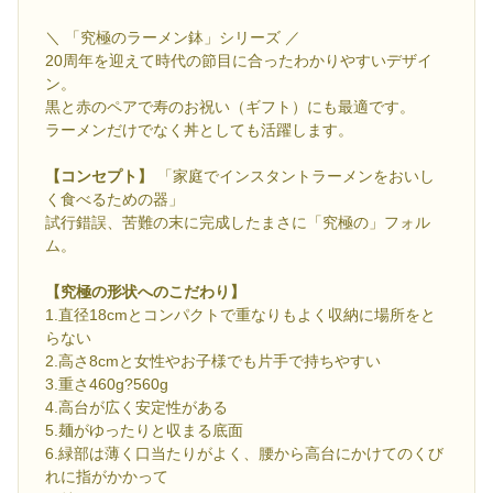
＼ 「究極のラーメン鉢」シリーズ ／
20周年を迎えて時代の節目に合ったわかりやすいデザイ
ン。
黒と赤のペアで寿のお祝い（ギフト）にも最適です。
ラーメンだけでなく丼としても活躍します。
【コンセプト】
「家庭でインスタントラーメンをおいし
く食べるための器」
試行錯誤、苦難の末に完成したまさに「究極の」フォル
ム。
【究極の形状へのこだわり】
1.直径18cmとコンパクトで重なりもよく収納に場所をと
らない
2.高さ8cmと女性やお子様でも片手で持ちやすい
3.重さ460g?560g
4.高台が広く安定性がある
5.麺がゆったりと収まる底面
6.緑部は薄く口当たりがよく、腰から高台にかけてのくび
れに指がかかって