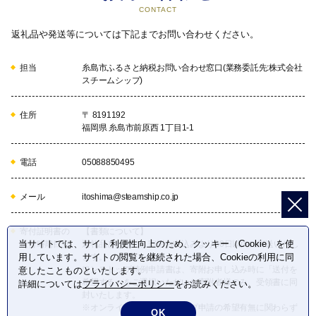
CONTACT
返礼品や発送等については下記までお問い合わせください。
担当
糸島市ふるさと納税お問い合わせ窓口(業務委託先:株式会社
スチームシップ)
住所
〒 8191192
福岡県 糸島市前原西 1丁目1-1
電話
05088850495
メール
itoshima@steamship.co.jp
寄付証明書の
【書類について】
当サイトでは、サイト利便性向上のため、クッキー（Cookie）を使
送付時期目安
返礼品とは別に、寄附お申込みより30日以内に郵送いたし
ます。
用しています。サイトの閲覧を継続された場合、Cookieの利用に同
ワンストップ特例申請書は、寄附お申し込み時に「送付を
意したことものといたします。
希望する」をご選択いただいた寄附者様のみ、受領書に同
詳細については
プライバシーポリシー
をお読みください。
封いたします。
※オンラインでのワンストップ申請の希望有無に関わらず
OK