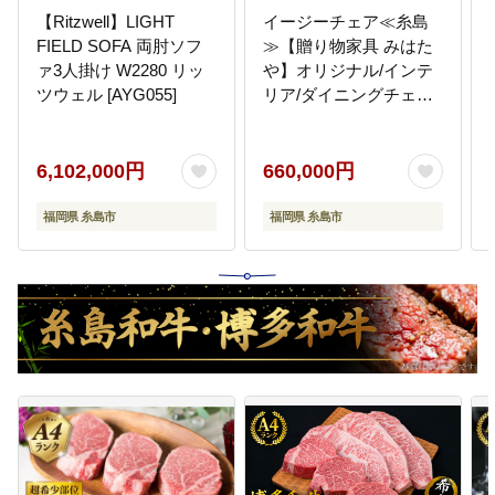
【Ritzwell】LIGHT
イージーチェア≪糸島
FIELD SOFA 両肘ソフ
≫【贈り物家具 みはた
ァ3人掛け W2280 リッ
や】オリジナル/インテ
ツウェル [AYG055]
リア/ダイニングチェア/
椅子/イス/革張り/木工/
作家 [ADD011]
6,102,000円
660,000円
福岡県 糸島市
福岡県 糸島市