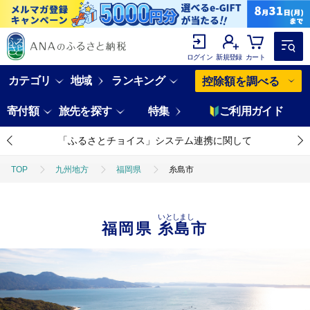
ログイン
新規登録
カート
カテゴリ
地域
ランキング
控除額を調べる
寄付額
旅先を探す
特集
ご利用ガイド
「ふるさとチョイス」システム連携に関して
TOP
九州地方
福岡県
糸島市
いとしまし
福岡県
糸島市