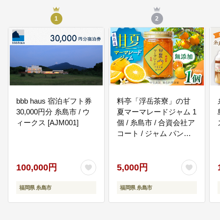
1
2
bbb haus 宿泊ギフト券
料亭「浮岳茶寮」の甘
30,000円分 糸島市 / ウ
夏マーマレードジャム 1
ィークス [AJM001]
個 / 糸島市 / 合資会社ア
コート / ジャム パン
[AAK004]
100,000円
5,000円
福岡県 糸島市
福岡県 糸島市