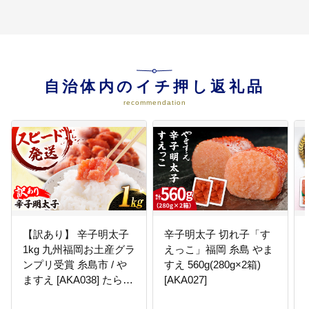
自治体内のイチ押し返礼品
recommendation
【訳あり】 辛子明太子
辛子明太子 切れ子「す
1kg 九州福岡お土産グラ
えっこ」福岡 糸島 やま
ンプリ受賞 糸島市 / や
すえ 560g(280g×2箱)
ますえ [AKA038] たら
[AKA027]
こ・明太子