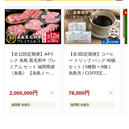
【全12回定期便】A4ラ
【全3回定期便】コーヒ
ンク 糸島 黒毛和牛 プレ
ー ドリップ バッグ 40個
ミアム セット 福岡県産
セット ( 5種類 × 8個 )
《糸島》 【糸島ミート
糸島市 / COFFEE
デリ工房】 [ACA076]
UNIDOS [AQF018]
2,000,000円
78,000円
福岡県 糸島市
福岡県 糸島市