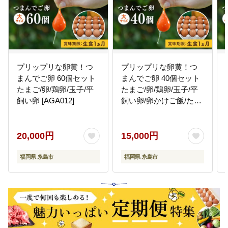
プリップリな卵黄！つ
プリップリな卵黄！つ
まんでご卵 60個セット
まんでご卵 40個セット
たまご/卵/鶏卵/玉子/平
たまご/卵/鶏卵/玉子/平
飼い卵 [AGA012]
飼い卵/卵かけご飯/たま
ごかけご飯 [AGA011]
20,000円
15,000円
福岡県 糸島市
福岡県 糸島市