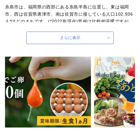
糸島市は、福岡県の西部にある糸島半島に位置し、東は福岡
市、西は佐賀県唐津市、南は佐賀市に接している人口102,936
人*ほどのまちです。(*2022年現在)気候は比較的温暖ですが、
冬期は晴天日数が少ない日本海型の気候が特徴。糸島市の豊か
な自然の中で育まれた新鮮でおいしい食材は「糸島ブランド」
さらに表示
として定着しており、市内約20ヵ所の直売所は買い物客でにぎ
わっています。また、クラフト作家の工房や飲食店も多く、魅
力ある人々が活躍するまちです。糸島市民に親しまれる「可也
山（かやさん）」や玄界灘を望む海岸エリア、江戸時代に唐津
街道の宿場町「前原宿」として栄えた前原商店街など、観光ス
ポットも満載。
自治体ホームページは
こちら
（外部サイト）
外部サイトへ遷移します。
個人情報の保護は遷移先サイトの方針に従います。