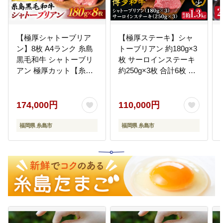
【極厚シャトーブリア
【極厚ステーキ】シャ
ン】8枚 A4ランク 糸島
トーブリアン 約180g×3
黒毛和牛 シャトーブリ
枚 サーロインステーキ
アン 極厚カット【糸島
約250g×3枚 合計6枚 博
ミートデリ工房】
多和牛 A4ランク 和牛
[ACA080]
ヒレ《糸島》【糸島ミ
ートデリ工房】
174,000円
110,000円
[ACA180]
福岡県 糸島市
福岡県 糸島市