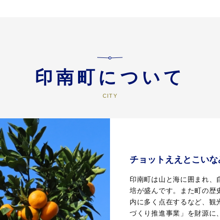
印南町について
チョットええとこいな
印南町は山と海に囲まれ、
培が盛んです。また町の歴
内に多く点在するなど、観
づくり推進事業」を財源に