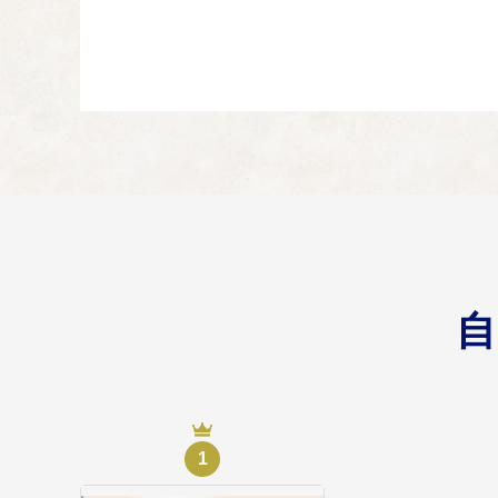
通網の整備 ・防災、危
健康に関する事業
04
おもいやりと安らぎのあ
まちづくりに関す
05
多様な主体が活躍、交流
づくりの実現
その他別に町長が
06
町長におまかせ
1