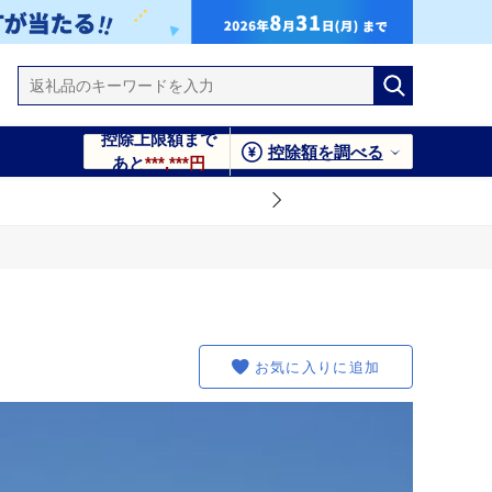
控除上限額まで
控除額を調べる
あと
***,***円
お気に入りに追加