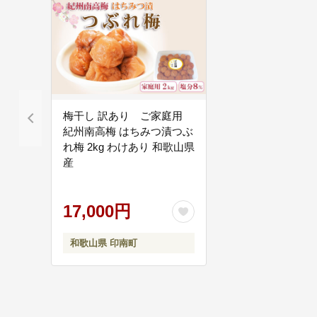
梅干し 訳あり ご家庭用
紀州南高梅 はちみつ漬つぶ
れ梅 2kg わけあり 和歌山県
産
17,000円
和歌山県 印南町