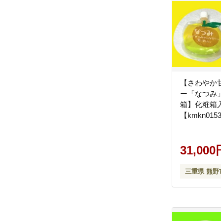
【さわやか
ー「なつみ」
箱】化粧箱
【kmkn015
31,000
三重県 熊野