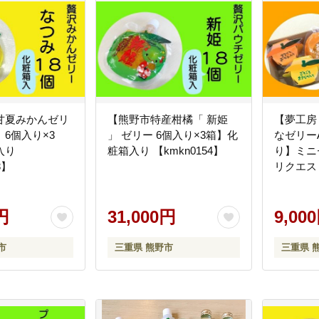
甘夏みかんゼリ
【熊野市特産柑橘「 新姫
【夢工房
6個入り×3
」 ゼリー 6個入り×3箱】化
なゼリー
入り
粧箱入り 【kmkn0154】
り】ミニ
3】
リクエス
た。【km
円
31,000円
9,00
市
三重県 熊野市
三重県 