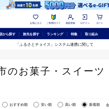
お気に入り
ご利用ガイド
新規登録
ログイン
カート
額から探す
旅先を探す
ランキング
特集
取り組み
「ふるさとチョイス」システム連携に関して
市のお菓子・スイーツ
おすすめ順
安い順
高い順
新着順