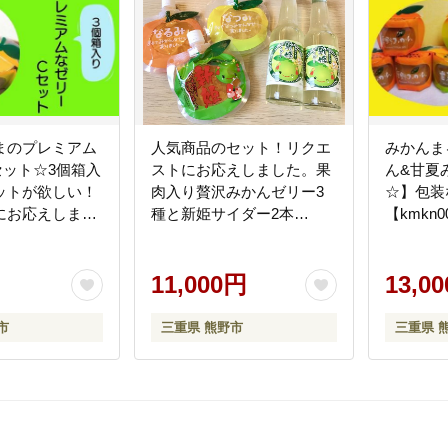
まのプレミアム
人気商品のセット！リクエ
みかんま
セット☆3個箱入
ストにお応えしました。果
ん&甘夏
ットが欲しい！
肉入り贅沢みかんゼリー3
☆】包装
にお応えしまし
種と新姫サイダー2本
【kmkn0
0167】
【kmkn0208】
11,000円
13,0
市
三重県 熊野市
三重県 