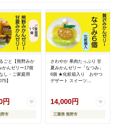
るごと【熊野みか
さわやか 果肉たっぷり 甘
みかんゼリー17個
夏みかんゼリー「なつみ」
なし・ご家庭用
6個 ★化粧箱入り おやつ
075】
デザート スイーツ
【kmkn0148】
00円
14,000円
熊野市
三重県 熊野市