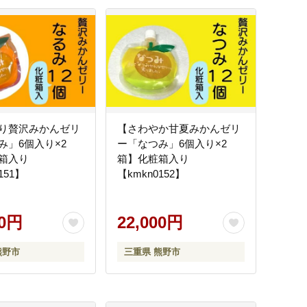
り贅沢みかんゼリ
【さわやか甘夏みかんゼリ
み」6個入り×2
ー「なつみ」6個入り×2
箱入り
箱】化粧箱入り
151】
【kmkn0152】
00円
22,000円
熊野市
三重県 熊野市