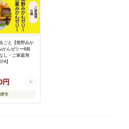
るごと【熊野みか
みかんゼリー6個
なし・ご家庭用
074】
00円
熊野市