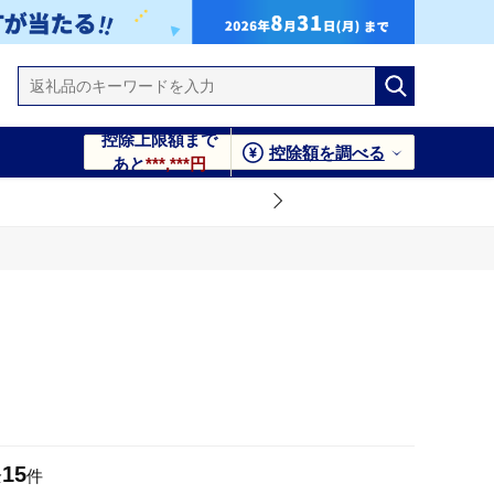
控除上限額まで
控除額を調べる
あと
***,***円
15
全
件