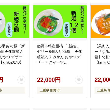
の果実 柑橘「新
熊野市特産柑橘 「 新姫 」
【果肉入
個 ★化粧箱入
ゼリー 6個入り×2箱 ★化
ー「なる
おやつ デザー
粧箱入り みかん おやつ デ
箱】化粧
kmkn0149】
ザート スイーツ
【kmkn0
【kmkn0150】
円
22,000円
22,0
市
三重県 熊野市
三重県 