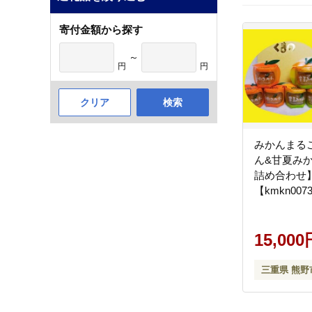
寄付金額から探す
～
円
円
クリア
検索
みかんまる
ん&甘夏み
詰め合わせ
【kmkn007
15,000
三重県 熊野