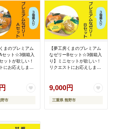
くまのプレミアム
【夢工房くまのプレミアム
Aセット☆3個箱入
なゼリーBセット☆3個箱入
セットが欲しい！
り】ミニセットが欲しい！
トにお応えしまし
リクエストにお応えしまし
kn0165】
た。【kmkn0166】
0円
9,000円
熊野市
三重県 熊野市