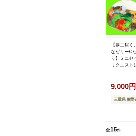
【夢工房く
なゼリーC
り】ミニセ
リクエスト
た。【kmkn
9,000円
三重県 熊野
15
全
件