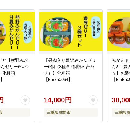
ごと【熊野みか
【果肉入り贅沢みかんゼリ
みかんま
かんゼリー6個☆
ー6個（3種各2個詰め合わ
ん&甘夏
】化粧箱
せ）】化粧箱
☆】包装
3】
【kmkn0064】
【kmkn0
円
14,000円
30,0
市
三重県 熊野市
三重県 