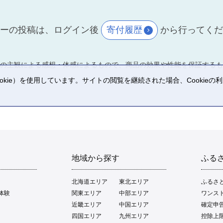
ーの投稿は、ログイン後
寄付履歴
から行ってく
の主観による感想・体感によるもので、商品の効果や性能を保証するも
kie）を使用しています。サイトの閲覧を継続された場合、Cookie
。
地域から探す
ふる
北海道エリア
東北エリア
ふるさ
体験
関東エリア
中部エリア
ワンス
近畿エリア
中国エリア
確定申
四国エリア
九州エリア
控除上