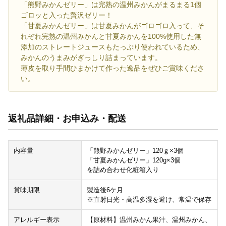
「熊野みかんゼリー」は完熟の温州みかんがまるまる1個
ゴロッと入った贅沢ゼリー！
「甘夏みかんゼリー」は甘夏みかんがゴロゴロ入って、そ
れぞれ完熟の温州みかんと甘夏みかんを100%使用した無
添加のストレートジュースもたっぷり使われているため、
みかんのうまみがぎっしり詰まっています。
薄皮を取り手間ひまかけて作った逸品をぜひご賞味くださ
い。
返礼品詳細・お申込み・配送
内容量
「熊野みかんゼリー」120ｇ×3個
「甘夏みかんゼリー」120g×3個
を詰め合わせ化粧箱入り
賞味期限
製造後6ケ月
※直射日光・高温多湿を避け、常温で保存
アレルギー表示
【原材料】温州みかん果汁、温州みかん、