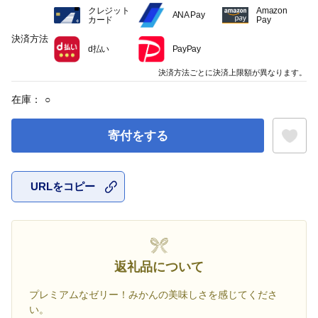
クレジット
Amazon
ANA Pay
カード
Pay
決済方法
d払い
PayPay
決済方法ごとに決済上限額が異なります。
在庫：
○
寄付をする
URLをコピー
お気に入
返礼品について
プレミアムなゼリー！みかんの美味しさを感じてくださ
い。