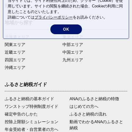
当サイトでは、サイト利便性向上のため、クッキー（Cookie）を使
飲料(酒以外)
返礼品なし
用しています。サイトの閲覧を継続された場合、Cookieの利用に同
意したことものといたします。
詳細については
プライバシーポリシー
をお読みください。
地域から探す
OK
北海道エリア
東北エリア
関東エリア
中部エリア
近畿エリア
中国エリア
四国エリア
九州エリア
沖縄エリア
ふるさと納税ガイド
ふるさと納税の基本ガイド
ANAのふるさと納税の特徴
ワンストップ特例制度ガイド
はじめての方へ
確定申告のしかた
ふるさと納税の流れ
控除上限額シミュレーション
動画でわかるANAのふるさと
納税
年金受給者・自営業者の方へ