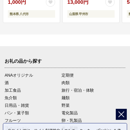
1,000円
13,000円
5
熊本県 八代市
山梨県 甲州市
お礼の品から探す
ANAオリジナル
定期便
酒
肉類
加工食品
旅行・宿泊・体験
魚介類
麺類
日用品・雑貨
野菜
パン・菓子類
電化製品
フルーツ
卵・乳製品
ファッション
米・穀物