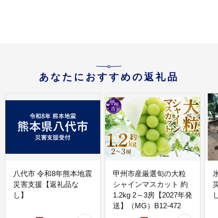
やつ なつみ なるみ 新姫
市
ゼリー 果肉 人気 果汁
濃厚 おすすめ お取り寄
せ ゼリー 三重県 熊野市
【kmkn0202】
あなたにおすすめの返礼品
八代市 令和8年熊本地震
甲州市産厳選旬の大粒
災害支援【返礼品な
シャインマスカット 約
し】
1.2kg 2～3房【2027年発
送】（MG）B12-472