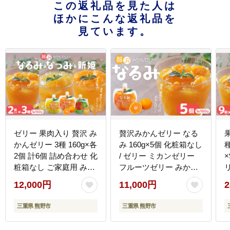
この返礼品を見た人は
ほかにこんな返礼品を
見ています。
ゼリー 果肉入り 贅沢 み
贅沢みかんゼリー なる
かんゼリー 3種 160g×各
み 160g×5個 化粧箱なし
2個 計6個 詰め合わせ 化
/ ゼリー ミカンゼリー
粧箱なし ご家庭用 みか
フルーツゼリー みかん
ん ミカン 国産 フルーツ
ミカン 蜜柑 果物ゼリー
12,000円
11,000円
2
ゼリー デザート シャー
フルーツ 果物 くだもの
ベット スイーツ ゼリー
柑橘 デザート おやつ シ
三重県 熊野市
三重県 熊野市
セット フルーツ 果物 く
ャーベット 三重県 熊野
だもの ミカンゼリー お
市【kmkn0138】