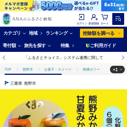
ログイン
新規登録
カート
カテゴリ
地域
ランキング
控除額を調べる
寄付額
旅先を探す
特集
ご利用ガイド
「ふるさとチョイス」システム連携に関して
+1
TOP
熊野市
お菓子・スイーツ
柑橘ゼリー
みかんまる
TOP
パン・菓子類
洋菓子
ゼリー
みかんまるごと【熊
三重県
熊野市