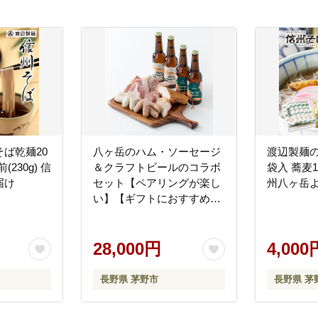
場合は、市長の判断により、茅野市のまちづくりに有効に活用させていただき
ば乾麺20
八ヶ岳のハム・ソーセージ
渡辺製麺
230g) 信
＆クラフトビールのコラボ
袋入 蕎麦1
届け
セット【ペアリングが楽し
州八ヶ岳
い】【ギフトにおすすめ】
【配送不可地域：離島】
28,000円
4,000
長野県 茅野市
長野県 茅