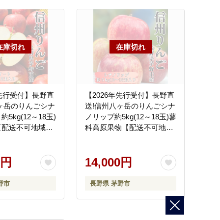
年先行受付】長野直
【2026年先行受付】長野直
ヶ岳のりんごシナ
送!信州八ヶ岳のりんごシナ
5kg(12～18玉)
ノリップ約5kg(12～18玉)蓼
【配送不可地域：
科高原果物【配送不可地
域：離島】
0円
14,000円
野市
長野県 茅野市