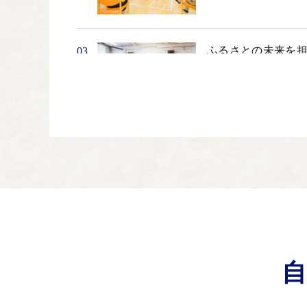
ふるさとの未来を担
03
茅野市の将来を担う子
さい。
ふるさとの安心と安
04
諏訪地域は、東海地震
ふるさとに賑わいと
05
蓼科や白樺湖などの観
連携を深めるための取