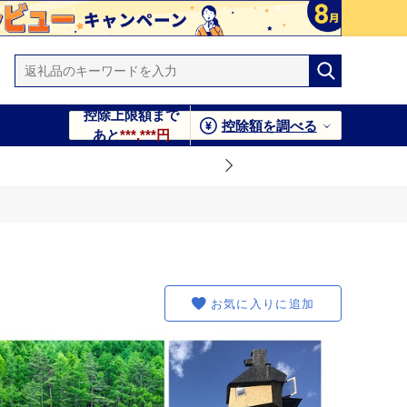
控除上限額まで
控除額を調べる
あと
***,***円
お気に入りに追加