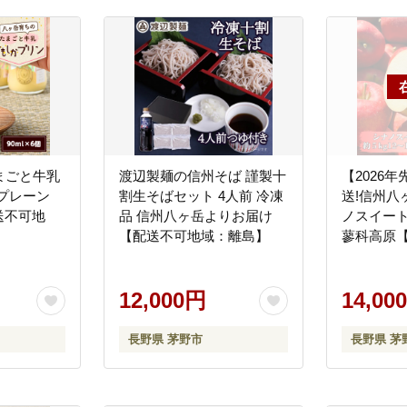
まごと牛乳
渡辺製麺の信州そば 謹製十
【2026
プレーン
割生そばセット 4人前 冷凍
送!信州八
配送不可地
品 信州八ヶ岳よりお届け
ノスイート約
【配送不可地域：離島】
蓼科高原
離島】
12,000円
14,00
長野県 茅野市
長野県 茅