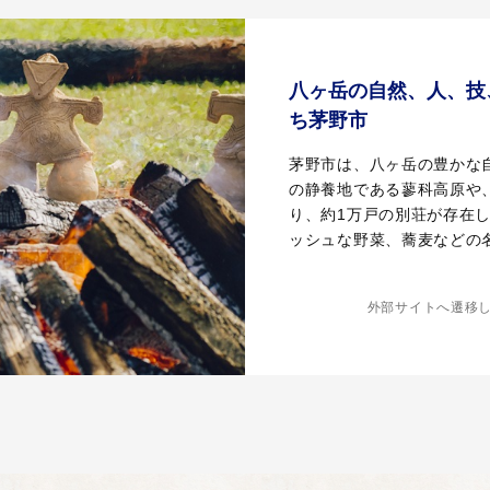
八ヶ岳の自然、人、技
ち茅野市
茅野市は、八ヶ岳の豊かな
の静養地である蓼科高原や
り、約1万戸の別荘が存在
ッシュな野菜、蕎麦などの
外部サイトへ遷移