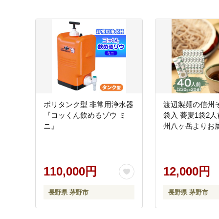
(1)～(5)以外
06
テーマのご指定がない
ポリタンク型 非常用浄水器
渡辺製麺の信州そ
『コッくん飲めるゾウ ミ
袋入 蕎麦1袋2人前(
ニ』
州八ヶ岳よりお
110,000円
12,000円
長野県 茅野市
長野県 茅野市