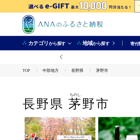
カテゴリ
地域
から探す
から探す
寄付
TOP
中部地方
長野県
茅野市
ちのし
長野県
茅野市