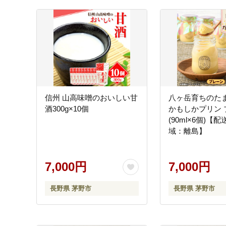
信州 山高味噌のおいしい甘
八ヶ岳育ちのた
酒300g×10個
かもしかプリン 
(90ml×6個)【
域：離島】
7,000円
7,000円
長野県 茅野市
長野県 茅野市