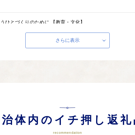
うひとづくりのために 【教育・文化】
どもたちが、たくましく、やさしく、夢をもつ子どもに育つよう、子育て・子
さらに表示
全を守るために 【防災・消防】
の「地震防災対策強化地域」に指定されています。災害時に備えた住民同士の
活力をつくるために 【産業】
自治体内のイチ押し返礼
光地や市内商店街にかつての賑わいを呼び戻すための取り組み、農業後継者の
り組みを応援してください。
recommendation