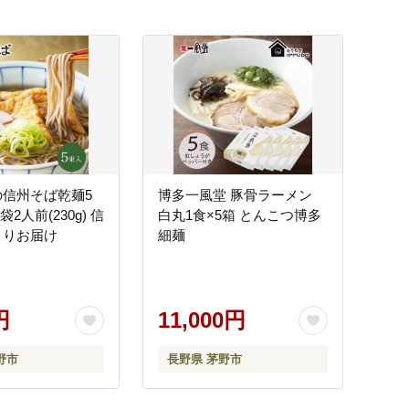
ます。
の信州そば乾麺5
博多一風堂 豚骨ラーメン
袋2人前(230g) 信
白丸1食×5箱 とんこつ博多
よりお届け
細麺
円
11,000円
野市
長野県 茅野市