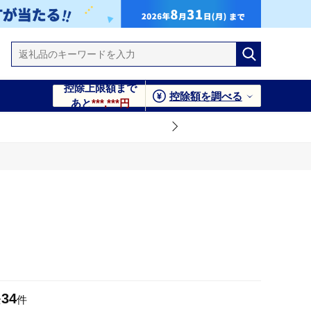
控除上限額まで
控除額を調べる
あと
***,***円
34
全
件