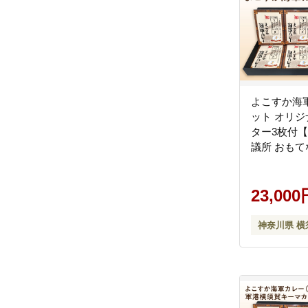
よこすか海軍
ット オリ
ター3枚付
議所 おも
局（ウッド
[AKEA002]
23,000
神奈川県 横