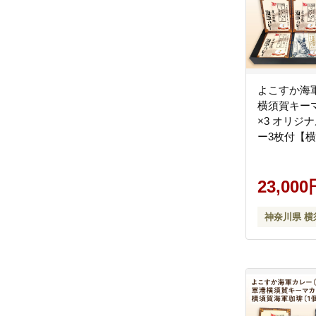
よこすか海軍
横須賀キー
×3 オリジ
ー3枚付【
所 おもて
（ウッドア
[AKEA007]
23,000
神奈川県 横