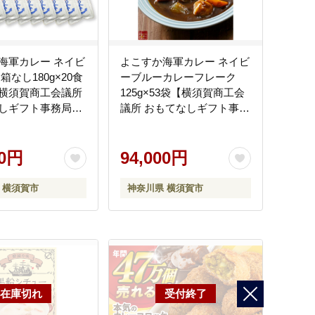
海軍カレー ネイビ
よこすか海軍カレー ネイビ
箱なし180g×20食
ーブルーカレーフレーク
横須賀商工会議所
125g×53袋【横須賀商工会
しギフト事務局
議所 おもてなしギフト事務
社調味商事）】
局（株式会社調味商事）】
1]
[AKAQ014]
00円
94,000円
 横須賀市
神奈川県 横須賀市