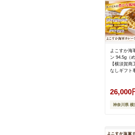
よこすか海
ン 94.5g（
【横須賀商
なしギフト
社ヤチヨ）】 [
26,000
神奈川県 横