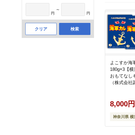
～
円
円
クリア
検索
よこすか海
180g×3
おもてなし
（株式会社
[AKAQ001]
8,000円
神奈川県 横