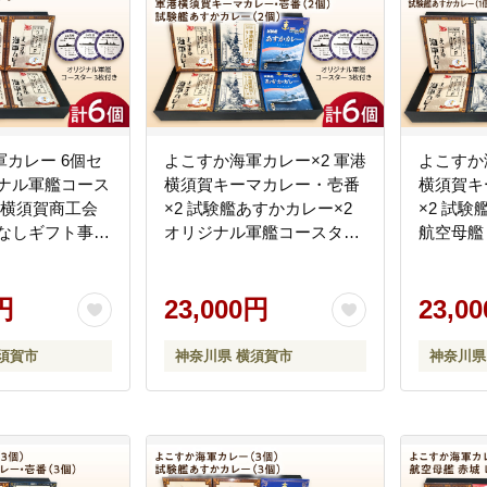
カレー 6個セ
よこすか海軍カレー×2 軍港
よこすか
ジナル軍艦コース
横須賀キーマカレー・壱番
横須賀キ
【横須賀商工会
×2 試験艦あすかカレー×2
×2 試験
てなしギフト事務
オリジナル軍艦コースター
航空母艦
アイランド）】
3枚付【横須賀商工会議所
ンカレー
おもてなしギフト事務局
コースタ
円
（ウッドアイランド）】
23,000円
商工会議
23,0
[AKEA003]
ト事務局
ド）】 [A
須賀市
神奈川県 横須賀市
神奈川県