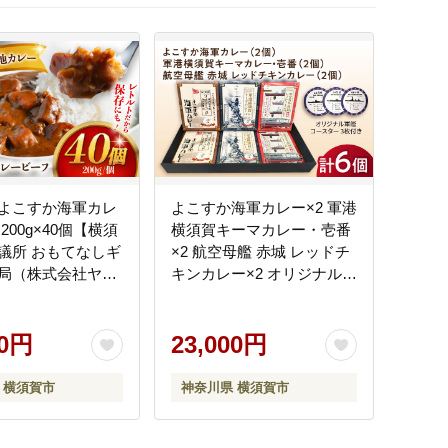
よこすか海軍カレ
よこすか海軍カレー×2 軍港
200g×40個【横須
横須賀キーマカレー・壱番
議所 おもてなしギ
×2 航空母艦 赤城 レッドチ
局（株式会社ヤチ
キンカレー×2 オリジナル軍
KDZ001]
艦コースター3枚付【横須
賀商工会議所 おもてなしギ
00円
フト事務局（ウッドアイラ
23,000円
ンド）】 [AKEA004]
 横須賀市
神奈川県 横須賀市