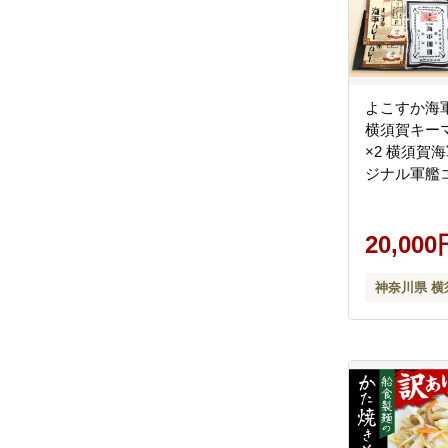
よこすか海軍
横須賀キー
×2 横須賀海
ジナル軍艦
付【横須賀
てなしギフ
ドアイラン
20,000
[AKEA011]
神奈川県 横