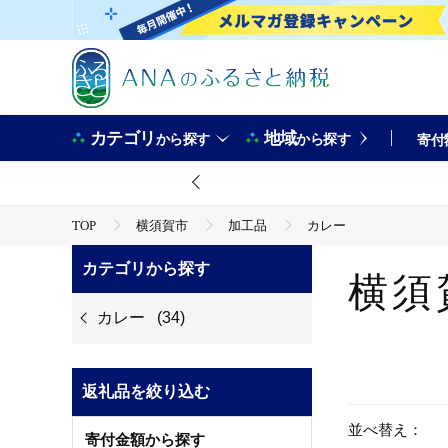
カテゴリ
地域
から探す
から探す
寄付
TOP
横須賀市
加工品
カレー
カテゴリから探す
横須
カレー
(34)
返礼品を絞り込む
並べ替え：
寄付金額から探す