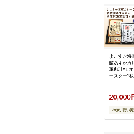
よこすか海軍
艦あすかカレ
軍珈琲×1 
ースター3
工会議所 
事務局（ウ
ド）】 [AKE
20,000
神奈川県 横