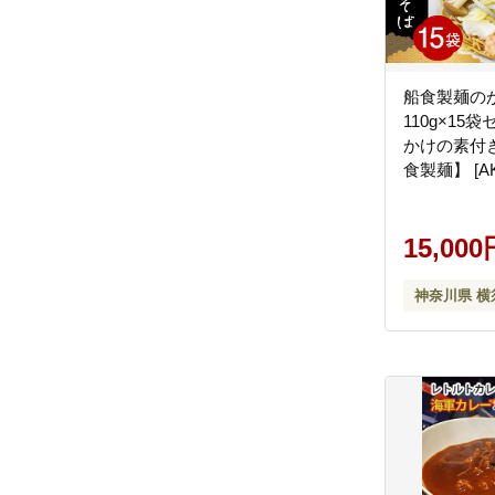
船食製麺の
110g×15
かけの素付
食製麺】 [AK
15,000
神奈川県 横