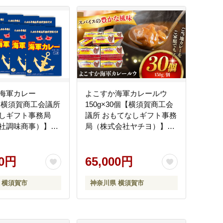
海軍カレー
よこすか海軍カレールウ
8【横須賀商工会議所
150g×30個【横須賀商工会
しギフト事務局
議所 おもてなしギフト事務
社調味商事）】
局（株式会社ヤチヨ）】
3]
[AKDZ002]
00円
65,000円
 横須賀市
神奈川県 横須賀市