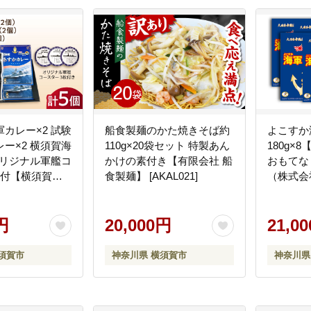
カレー×2 試験
船食製麺のかた焼きそば約
よこすか
ー×2 横須賀海
110g×20袋セット 特製あん
180g×
オリジナル軍艦コ
かけの素付き【有限会社 船
おもてな
枚付【横須賀商
食製麺】 [AKAL021]
（株式会
おもてなしギフト
[AKAQ00
ッドアイラン
A012]
円
20,000円
21,0
須賀市
神奈川県 横須賀市
神奈川県