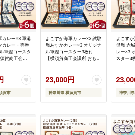
カレー×3 軍港
よこすか海軍カレー×3 試験
よこすか
マカレー・壱番
艦あすかカレー×3 オリジナ
母艦 赤
ナル軍艦コースタ
ル軍艦コースター3枚付
レー×3
横須賀商工会議
【横須賀商工会議所 おもて
スター3
なしギフト事務局
なしギフト事務局（ウッド
会議所 
イランド）】
アイランド）】 [AKEA008]
務局（ウ
円
23,000円
ド）】 [A
23,0
須賀市
神奈川県 横須賀市
神奈川県