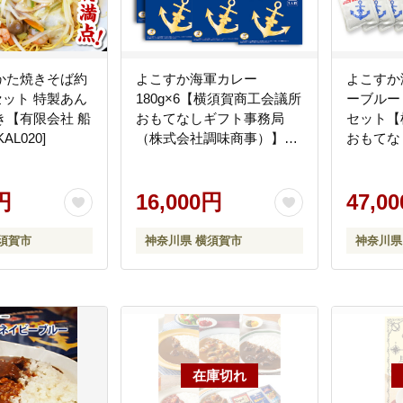
かた焼きそば約
よこすか海軍カレー
よこすか
袋セット 特製あん
180g×6【横須賀商工会議所
ーブルー 
き【有限会社 船
おもてなしギフト事務局
セット【
AL020]
（株式会社調味商事）】
おもてな
[AKAQ002]
（株式会
[AKAQ01
円
16,000円
47,0
須賀市
神奈川県 横須賀市
神奈川県