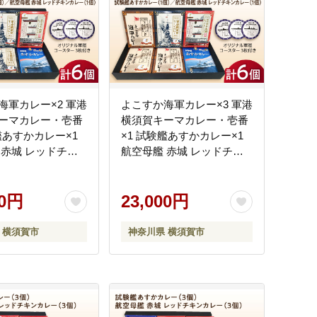
海軍カレー×2 軍港
よこすか海軍カレー×3 軍港
ーマカレー・壱番
横須賀キーマカレー・壱番
艦あすかカレー×1
×1 試験艦あすかカレー×1
 赤城 レッドチキ
航空母艦 赤城 レッドチキ
×1 オリジナル軍艦
ンカレー×1 オリジナル軍艦
ー3枚付【横須賀
コースター3枚付【横須賀
所 おもてなしギフ
00円
商工会議所 おもてなしギフ
23,000円
（ウッドアイラン
ト事務局（ウッドアイラン
KEA005]
ド）】 [AKEA006]
 横須賀市
神奈川県 横須賀市