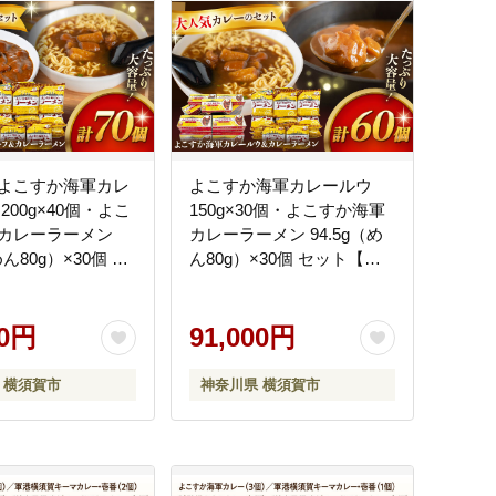
よこすか海軍カレ
よこすか海軍カレールウ
200g×40個・よこ
150g×30個・よこすか海軍
カレーラーメン
カレーラーメン 94.5g（め
めん80g）×30個 セ
ん80g）×30個 セット【横
須賀商工会議所 お
須賀商工会議所 おもてなし
ギフト事務局（株
ギフト事務局（株式会社ヤ
チヨ）】
00円
チヨ）】 [AKDZ006]
91,000円
5]
 横須賀市
神奈川県 横須賀市