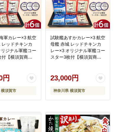
海軍カレー×3 航空
試験艦あすかカレー×3 航空
城 レッドチキンカ
母艦 赤城 レッドチキンカ
 オリジナル軍艦コー
レー×3 オリジナル軍艦コー
枚付【横須賀商工
スター3枚付【横須賀商工
おもてなしギフト事
会議所 おもてなしギフト事
ッドアイラン
務局（ウッドアイラン
KEA009]
00円
ド）】 [AKEA010]
23,000円
 横須賀市
神奈川県 横須賀市