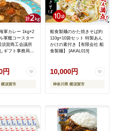
軍カレー 1kg×2
船食製麺のかた焼きそば約
ル軍艦コースター
110g×10袋セット 特製あん
横須賀商工会議所
かけの素付き【有限会社 船
しギフト事務局
食製麺】 [AKAL019]
アイランド）】
4]
00円
10,000円
 横須賀市
神奈川県 横須賀市