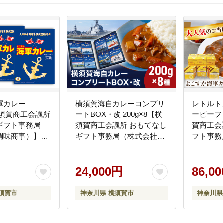
軍カレー
横須賀海自カレーコンプリ
レトルト
【横須賀商工会議所
ートBOX・改 200g×8【横
ービーフ 
ギフト事務局
須賀商工会議所 おもてなし
賀商工会
調味商事）】
ギフト事務局（株式会社調
フト事務
味商事）】 [AKAQ005]
ヨ）】 [A
24,000円
86,0
須賀市
神奈川県 横須賀市
神奈川県