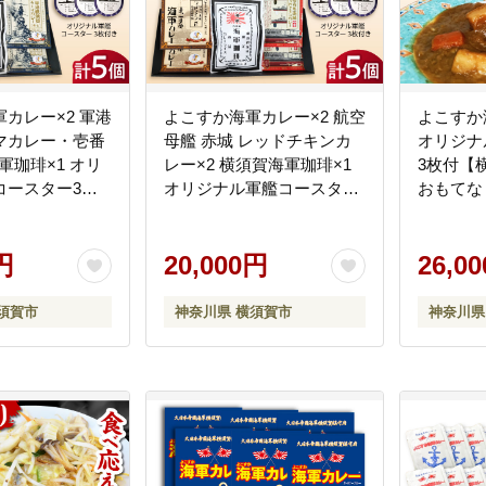
カレー×2 軍港
よこすか海軍カレー×2 航空
よこすか海
マカレー・壱番
母艦 赤城 レッドチキンカ
オリジナ
軍珈琲×1 オリ
レー×2 横須賀海軍珈琲×1
3枚付【
コースター3枚
オリジナル軍艦コースター
おもてな
商工会議所 おも
3枚付【横須賀商工会議所
（ウッド
ト事務局（ウッ
おもてなしギフト事務局
[AKEA01
ド）】
円
（ウッドアイランド）】
20,000円
26,0
[AKEA013]
須賀市
神奈川県 横須賀市
神奈川県