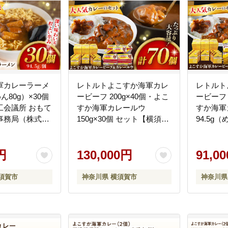
軍カレーラーメ
レトルトよこすか海軍カレ
レトルト
めん80g）×30個
ービーフ 200g×40個・よこ
ービーフ 
工会議所 おもて
すか海軍カレールウ
すか海軍
事務局（株式会
150g×30個 セット【横須賀
94.5g（
AKDZ003]
商工会議所 おもてなしギフ
ット【横
ト事務局（株式会社ヤチ
もてなし
円
ヨ）】 [AKDZ004]
130,000円
式会社ヤ
91,0
[AKDZ00
須賀市
神奈川県 横須賀市
神奈川県