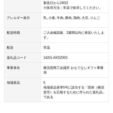
製造日から240日
※保存方法：常温で保存してください。
アレルギー表示
乳､小麦､牛肉､豚肉､鶏肉､大豆､りんご
配送時期
ご入金確認後、2週間以内に発送いたしま
す。
配送
常温
返礼品コード
14201-AKDZ003
事業者名
横須賀商工会議所 おもてなしギフト事務
局
地場産品
5
地場産品基準5号に該当する「団体（横須
賀市）を広報するために作られた返礼品」
である