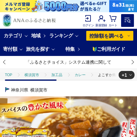
ログイン
新規登録
カート
カテゴリ
地域
ランキング
控除額を調べる
寄付額
旅先を探す
特集
ご利用ガイド
「ふるさとチョイス」システム連携に関して
+1
TOP
横須賀市
加工品
カレー
よこすか海軍カレーラーメ
TOP
麺類
ラーメン
よこすか海軍カレーラーメン 94.5g（め
神奈川県
横須賀市