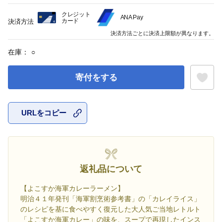
クレジット
ANA Pay
カード
決済方法
決済方法ごとに決済上限額が異なります。
在庫：
○
寄付をする
URLをコピー
お気に入
返礼品について
【よこすか海軍カレーラーメン】
明治４１年発刊「海軍割烹術参考書」の「カレイライス」
のレシピを基に食べやすく復元した大人気ご当地レトルト
「よこすか海軍カレー」の味を、スープで再現したインス