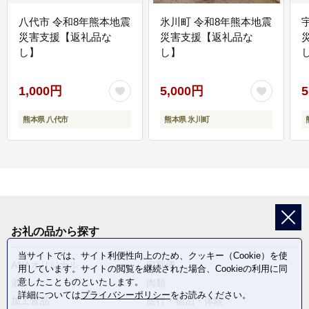
八代市 令和8年熊本地震
氷川町 令和8年熊本地震
災害支援【返礼品な
災害支援【返礼品な
し】
し】
し
1,000円
5,000円
5
熊本県 八代市
熊本県 氷川町
お礼の品から探す
当サイトでは、サイト利便性向上のため、クッキー（Cookie）を使
ANAオリジナル
定期便
用しています。サイトの閲覧を継続された場合、Cookieの利用に同
意したことものといたします。
酒
肉類
詳細については
プライバシーポリシー
をお読みください。
加工食品
旅行・宿泊・体験