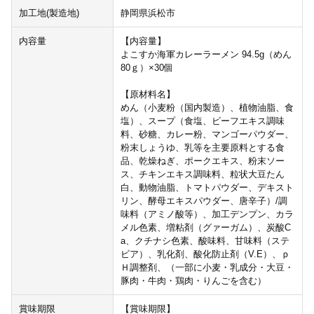
加工地(製造地)
静岡県浜松市
内容量
【内容量】
よこすか海軍カレーラーメン 94.5g（めん
80ｇ）×30個
【原材料名】
めん（小麦粉（国内製造）、植物油脂、食
塩）、スープ（食塩、ビーフエキス調味
料、砂糖、カレー粉、マンゴーパウダー、
粉末しょうゆ、乳等を主要原料とする食
品、乾燥ねぎ、ポークエキス、粉末ソー
ス、チキンエキス調味料、粒状大豆たん
白、動物油脂、トマトパウダー、デキスト
リン、酵母エキスパウダー、唐辛子）/調
味料（アミノ酸等）、加工デンプン、カラ
メル色素、増粘剤（グァーガム）、炭酸C
a、クチナシ色素、酸味料、甘味料（ステ
ビア）、乳化剤、酸化防止剤（V.E）、ｐ
Ｈ調整剤、（一部に小麦・乳成分・大豆・
豚肉・牛肉・鶏肉・りんごを含む）
賞味期限
【賞味期限】