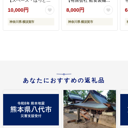
【スペース・ほっと】
【有限会社 船食製麺】
[AKFD007-2]
[AKAL017]
10,000円
8,000円
6
[
神奈川県 横須賀市
神奈川県 横須賀市
あなたにおすすめの返礼品