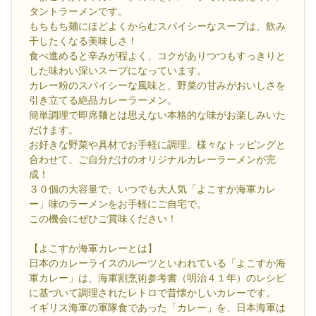
タントラーメンです。
もちもち麺にほどよくからむスパイシーなスープは、飲み
干したくなる美味しさ！
食べ進めると辛みが程よく、コクがありつつもすっきりと
した味わい深いスープになっています。
カレー粉のスパイシーな風味と、野菜の甘みがおいしさを
引き立てる絶品カレーラーメン。
簡単調理で即席麺とは思えない本格的な味がお楽しみいた
だけます。
お好きな野菜や具材でお手軽に調理。様々なトッピングと
合わせて、ご自分だけのオリジナルカレーラーメンが完
成！
３０個の大容量で、いつでも大人気「よこすか海軍カレ
ー」味のラーメンをお手軽にご自宅で。
この機会にぜひご賞味ください！
【よこすか海軍カレーとは】
日本のカレーライスのルーツといわれている「よこすか海
軍カレー」は、海軍割烹術参考書（明治４１年）のレシピ
に基づいて調理されたレトロで昔懐かしいカレーです。
イギリス海軍の軍隊食であった「カレー」を、日本海軍は