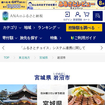
ログイン
新規登録
カート
カテゴリ
地域
ランキング
控除額を調べる
寄付額
旅先を探す
特集
ご利用ガイド
「ふるさとチョイス」システム連携に関して
TOP
東北地方
宮城県
岩沼市
いわぬまし
宮城県
岩沼市