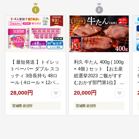
1
2
【 最短発送 】トイレッ
利久 牛たん 400g ( 100g
トペーパー ダブル スコ
× 4個 ) セット 【お土産
ッティ 3倍長持ち 48ロ
総選挙2023 ご飯がすす
ール ( 4ロール × 12パッ
むおかず部門第1位】 塩
ク ) フラワーパック 香
味 厚切り
28,000円
20,000円
り付き
宮城県 岩沼市
宮城県 岩沼市