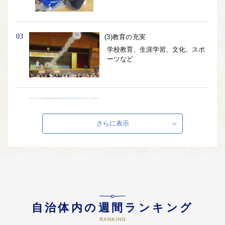
03
(3)教育の充実
学校教育、生涯学習、文化、スポ
ーツなど
04
(4)産業振興
農業、商業、工業、観光など
さらに表示
05
(5)生活環境の整備
環境保全、衛生、防災、道路など
自治体内の週間ランキング
RANKING