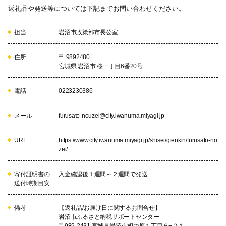
返礼品や発送等については下記までお問い合わせください。
担当
岩沼市政策部市長公室
住所
〒 9892480
宮城県 岩沼市 桜一丁目6番20号
電話
0223230386
メール
furusato-nouzei@city.iwanuma.miyagi.jp
URL
https://www.city.iwanuma.miyagi.jp/shisei/gienkin/furusato-no
zei/
寄付証明書の
入金確認後１週間～２週間で発送
送付時期目安
備考
【返礼品/お届け日に関するお問合せ】
岩沼市ふるさと納税サポートセンター