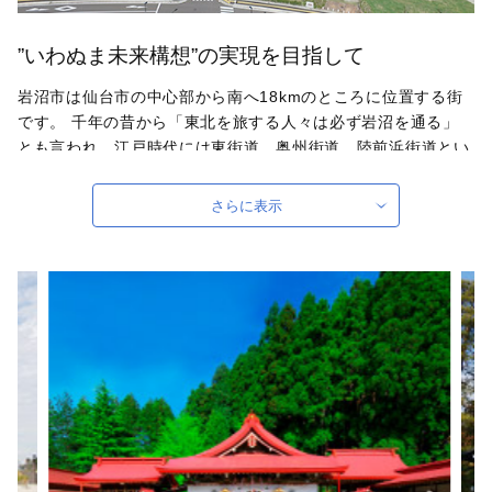
”いわぬま未来構想”の実現を目指して
岩沼市は仙台市の中心部から南へ18kmのところに位置する街
です。 千年の昔から「東北を旅する人々は必ず岩沼を通る」
とも言われ、江戸時代には東街道、奥州街道、陸前浜街道とい
った旧街道の宿場町として賑わったと伝えられており、日本三
稲荷のひとつと言われる竹駒神社の門前町や岩沼藩3万石の城
さらに表示
下町として、さらには阿武隈川を行き交う水運の拠点としても
栄える街でした。 現在も国道4号と国道6号、JRの東北本線と
常磐線がそれぞれ合流する地点であり、仙台空港や仙台東部道
路（常磐自動車道から直結する高速道路）とともに、東北地方
の交通の要衝として知られています。