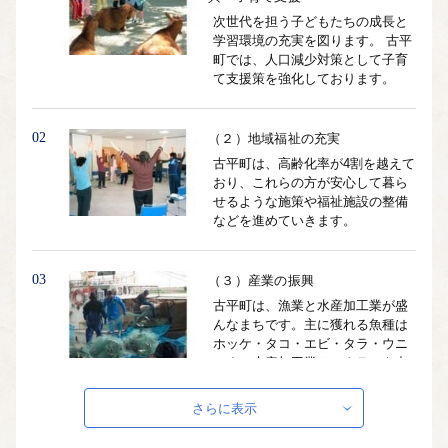
次世代を担う子どもたちの成長と
学習環境の充実を図ります。 古平
町では、人口減少対策として子育
て支援策を強化しております。
02
（２）地域福祉の充実
古平町は、高齢化率が4割を越えて
おり、これらの方が安心して暮ら
せるような施策や福祉施設の整備
などを進めていきます。
03
（３）産業の振興
古平町は、漁業と水産加工業が盛
んなまちです。主に獲れる魚種は
ホッケ・タコ・エビ・タラ・ウニ
です。水産加工業は、タラコを中
心に製造をしております。
さらに表示
04
（４）その他