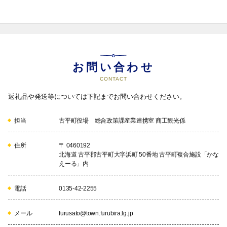
お問い合わせ
CONTACT
返礼品や発送等については下記までお問い合わせください。
担当
古平町役場 総合政策課産業連携室 商工観光係
住所
〒 0460192
北海道 古平郡古平町大字浜町 50番地 古平町複合施設「かな
えーる」内
電話
0135-42-2255
メール
furusato@town.furubira.lg.jp