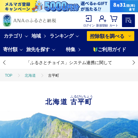
ログイン
新規登録
カート
カテゴリ
地域
ランキング
控除額を調べる
寄付額
旅先を探す
特集
ご利用ガイド
「ふるさとチョイス」システム連携に関して
TOP
北海道
古平町
ふるびらちょう
北海道
古平町