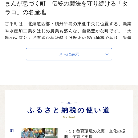
まんが息づく町 伝統の製法を守り続ける「タ
ラコ」の名産地
古平町は、北海道西部・積丹半島の東側中央に位置する、漁業
や水産加工業をはじめ農業も盛んな、自然豊かな町です。「天
狗の火渡り」で有名な神社祭りは歴史の深い神事であり、朱装
束と天狗の面を被った「猿田彦」が火柱の中を火の粉を蹴散ら
しながら渡る姿は圧巻です。『日本海よりいただく、うみの恵
さらに表示
み、太古の歴史ろまんが息づく町』をぜひ応援してください。
自治体ホームページは
こちら
（外部サイト）
外部サイトへ遷移します。
個人情報の保護は遷移先サイトの方針に従います。
ふるさと納税の使い道
Method
01
（１）教育環境の充実・文化の振
興・子育て支援