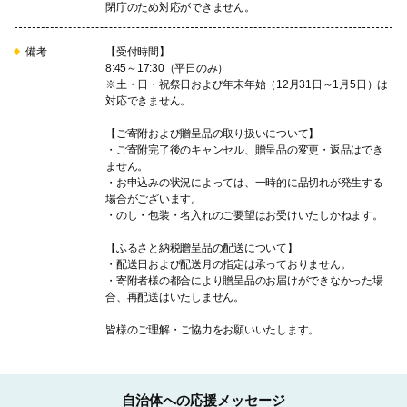
閉庁のため対応ができません。
備考
【受付時間】
8:45～17:30（平日のみ）
※土・日・祝祭日および年末年始（12月31日～1月5日）は
対応できません。
【ご寄附および贈呈品の取り扱いについて】
・ご寄附完了後のキャンセル、贈呈品の変更・返品はでき
ません。
・お申込みの状況によっては、一時的に品切れが発生する
場合がございます。
・のし・包装・名入れのご要望はお受けいたしかねます。
【ふるさと納税贈呈品の配送について】
・配送日および配送月の指定は承っておりません。
・寄附者様の都合により贈呈品のお届けができなかった場
合、再配送はいたしません。
皆様のご理解・ご協力をお願いいたします。
自治体への応援メッセージ