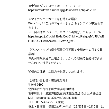
≪申請書ダウンロードは、こちら ↓ ≫
https://www.town.furubira.lg.jp/town/detail.php?id=102
※マイナンバーカードをお持ちの場合、
Webページ「自治体マイページ」からオンライン申請もで
きます。
≪「自治体マイページ」ログイン画面は、こちら ↓ ≫
https://mypg.jp/?gclid=EAIaIQobChMIyKLRisjqggMVJ9UWB
R1kUQ0AEAAYASAAEgL25vD_BwE
《ワンストップ特例申請書受付期限：令和９年１月１０日
必着》
※受付期限を過ぎた場合は、いかなる理由でも受付できま
せんのでご注意ください。
皆様のご理解・ご協力をお願いいたします。
【お問い合わせ・書類送付先】
〒046-0192
北海道古平郡古平町大字浜町50番地
古平町役場 産業課観光室 商工観光係 ふるさと納税担当
Mail：shoukankou@town.furubira.lg.jp
TEL：0135-42-2255（直通）
※土・日曜日・祝日及び年末年始（12月31日～1月5日）は