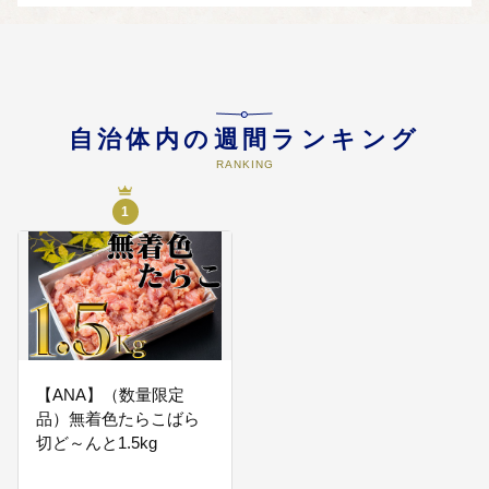
使途を指定されなかった寄附金に
ついては、上記以外の様々なまち
づくり事業に活用させていただい
ております。
自治体内の週間ランキング
RANKING
1
【ANA】（数量限定
品）無着色たらこばら
切ど～んと1.5kg