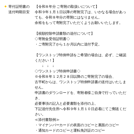
寄付証明書の
【令和８年分 ご寄附の取扱いについて】
送付時期目安
令和９年１月１日以降の寄附完了は、いかなる場合があっ
ても、令和８年分の寄附にはなりません。
余裕をもって寄附完了いただくようお願いいたします。
【税額控除申請書類の送付について】
◇寄附金受領証明書◇
・ご寄附完了から１か月以内に送付予定。
【ワンストップ特例申請をご希望の場合は、必ず、ご確認
ください！】
↓ ↓ ↓
◇ワンストップ特例申請書◇
※令和８年１２月２８日以降のご寄附完了の場合、
古平町からは、ワンストップ特例申請書の送付はいたしま
せん。
申請書のダウンロードを、寄附者様ご自身で行っていただ
き、
必要事項の記入と必要書類を添付の上、
下記送付先住所へ令和９年１月１０日必着にてご郵送くだ
さい。
≪添付書類例≫
・マイナンバーカードの表面のコピーと裏面のコピー
・通知カードのコピーと運転免許証のコピー