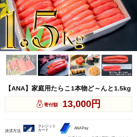
【ANA】家庭用たらこ1本物ど～んと1.5kg
13,000円
寄付額
クレジット
ANA Pay
カード
決済方法