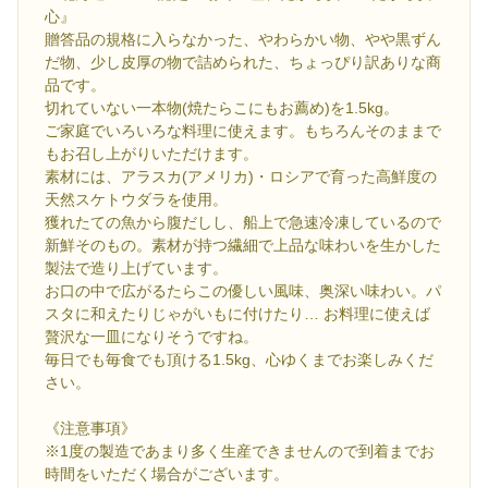
心』
贈答品の規格に入らなかった、やわらかい物、やや黒ずん
だ物、少し皮厚の物で詰められた、ちょっぴり訳ありな商
品です。
切れていない一本物(焼たらこにもお薦め)を1.5kg。
ご家庭でいろいろな料理に使えます。もちろんそのままで
もお召し上がりいただけます。
素材には、アラスカ(アメリカ)・ロシアで育った高鮮度の
天然スケトウダラを使用。
獲れたての魚から腹だしし、船上で急速冷凍しているので
新鮮そのもの。素材が持つ繊細で上品な味わいを生かした
製法で造り上げています。
お口の中で広がるたらこの優しい風味、奥深い味わい。パ
スタに和えたりじゃがいもに付けたり… お料理に使えば
贅沢な一皿になりそうですね。
毎日でも毎食でも頂ける1.5kg、心ゆくまでお楽しみくだ
さい。
《注意事項》
※1度の製造であまり多く生産できませんので到着までお
時間をいただく場合がございます。