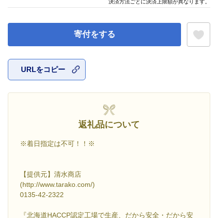
決済方法ごとに決済上限額が異なります。
寄付をする
URLをコピー
お気に入
返礼品について
※着日指定は不可！！※
【提供元】清水商店
(http://www.tarako.com/)
0135-42-2322
『北海道HACCP認定工場で生産、だから安全・だから安