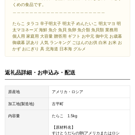
くめの食品です。
＿＿＿＿＿＿＿＿＿＿＿＿＿＿＿＿＿＿＿＿＿＿
たらこ タラコ 辛子明太子 明太子 めんたいこ 明太マヨ 明
太マヨネーズ 海鮮 魚介 魚貝 魚卵 魚介類 魚貝類 業務用
個人用 家庭用 大容量 贈答用 ギフト お中元 御中元 お歳暮
御歳暮 訳あり 人気 ランキング ごはんのお供 白米 お米 お
かず おにぎり 具 北海道 日本海 グルメ
返礼品詳細・お申込み・配送
原産地
アメリカ・ロシア
加工地(製造地)
古平町
内容量
たらこ 1.5kg
【原材料名】
すけとうだらの卵(アメリカまたはロシ