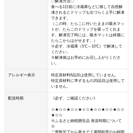
◇解凍方法◇
食べる1日前に冷蔵庫などに移して自然解
凍されるとドリップも出づらく上手に解凍
できます。
（この時、たらこに付いたままの吸水マッ
トが、たらこのドリップを吸ってくれま
す。解凍完了時には、吸水マットは綺麗に
たらこからはがせます。）
※必ず、冷蔵庫（5℃～10℃）で解凍して
ください。
※解凍後はお早めにお召し上がりくださ
い。
アレルギー表示
特定原材料8品目は使用していません。
特定原材料に準ずるもの20品目は使用して
いません。
配送時期
《必ず、ご確認ください》
☆★☆☆★☆☆★☆☆★☆☆★☆☆★☆☆
★☆☆
※ふるさと納税贈呈品 発送時期について
※
ご寄附完了から最大で７週間程度のお時間