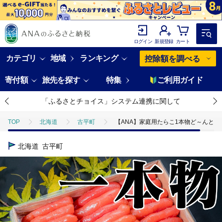
ログイン
新規登録
カート
カテゴリ
地域
ランキング
控除額を調べる
寄付額
旅先を探す
特集
ご利用ガイド
「ふるさとチョイス」システム連携に関して
TOP
北海道
古平町
【ANA】家庭用たらこ1本物ど～んと1.5
北海道
古平町