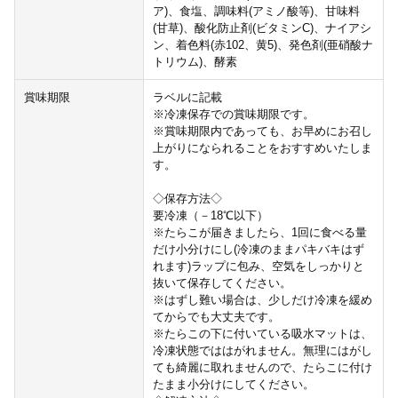
ア)、食塩、調味料(アミノ酸等)、甘味料
(甘草)、酸化防止剤(ビタミンC)、ナイアシ
ン、着色料(赤102、黄5)、発色剤(亜硝酸ナ
トリウム)、酵素
賞味期限
ラベルに記載
※冷凍保存での賞味期限です。
※賞味期限内であっても、お早めにお召し
上がりになられることをおすすめいたしま
す。
◇保存方法◇
要冷凍（－18℃以下）
※たらこが届きましたら、1回に食べる量
だけ小分けにし(冷凍のままパキバキはず
れます)ラップに包み、空気をしっかりと
抜いて保存してください。
※はずし難い場合は、少しだけ冷凍を緩め
てからでも大丈夫です。
※たらこの下に付いている吸水マットは、
冷凍状態でははがれません。無理にはがし
ても綺麗に取れませんので、たらこに付け
たまま小分けにしてください。