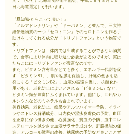
局： （公社）北海道食品衛生協会、平成１９年８月１６
日北海道選定）が行います。
『豆知識-たらこって凄い！』
「ノルアドレナリン」や「ドーパミン」と並んで、三大神
経伝達物質の一つ「セロトニン」そのセロトニンを作る手
助けをしてくれる成分が「トリプトファン」という物質で
す。
トリプトファンは、体内では生成することができない物質
で、食事により体内に取り込む必要があるのですが、実は
たらこにはトリプトファンが豊富なのです。
また、ビタミン含有量がとても多く、エネルギー代謝を促
す「ビタミンB1」、肌や粘膜を保護し、肝臓の働きを活
発にする「ビタミンB2」、血液の循環を促し、抗酸化作
用があり、老化防止によいとされる「ビタミンE」など、
ビタミン類が豊富にふくまれています。他にも、亜鉛やカ
ルシウムなどのミネラルも含まれています。
美容効果、老化防止、痴呆やアルツハイマー予防、イライ
ラやストレス解消成分、口内炎や湿疹皮膚炎の予防、血圧
を正常に保つ働きの他、心臓強化、貧血の予防、血中コレ
ステロールを減少させ血液サラサラ成分や、肝臓機能の促
進、アルコール障害の改善、糖尿病の予防など良いことず