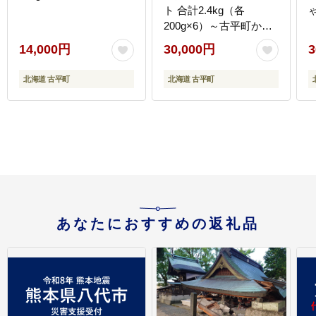
ト 合計2.4kg（各
200g×6）～古平町から
直送～
14,000円
30,000円
3
北海道 古平町
北海道 古平町
あなたにおすすめの返礼品