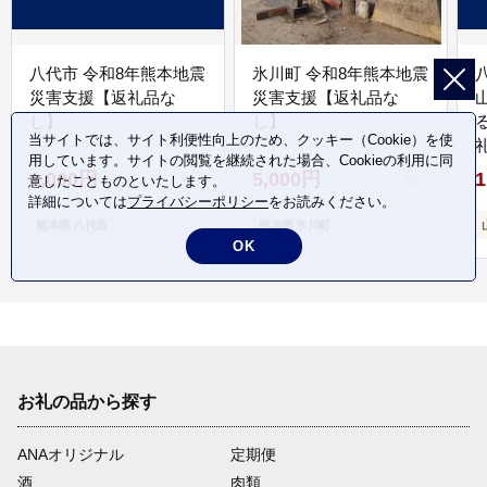
八代市 令和8年熊本地震
氷川町 令和8年熊本地震
災害支援【返礼品な
災害支援【返礼品な
し】
し】
当サイトでは、サイト利便性向上のため、クッキー（Cookie）を使
用しています。サイトの閲覧を継続された場合、Cookieの利用に同
1,000円
5,000円
1
意したことものといたします。
詳細については
プライバシーポリシー
をお読みください。
熊本県 八代市
熊本県 氷川町
OK
お礼の品から探す
ANAオリジナル
定期便
酒
肉類