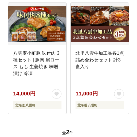
八雲麦小町豚 味付肉 3
北里八雲牛加工品各1点
種セット | 豚肉 肩ロー
詰め合わせセット 計3
ス もも 生姜焼き 味噌
食入り
漬け 冷凍
14,000円
11,000円
北海道 八雲町
北海道 八雲町
2
全
件