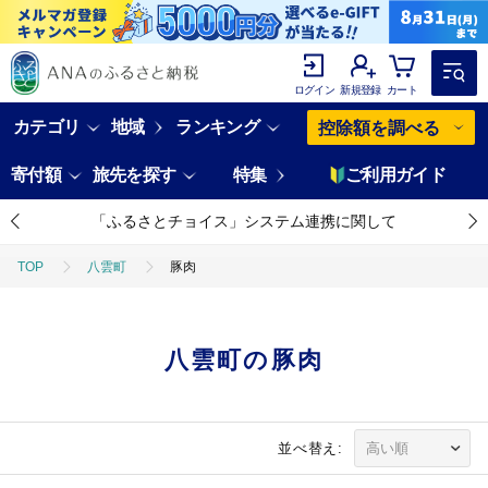
ログイン
新規登録
カート
カテゴリ
地域
ランキング
控除額を調べる
寄付額
旅先を探す
特集
ご利用ガイド
「ふるさとチョイス」システム連携に関して
TOP
八雲町
豚肉
八雲町の豚肉
並べ替え: