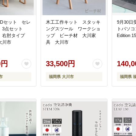
LDセット セレ
木工工作キット スタッキ
9月30日
 3点セット
ングスツール ワークショ
トパソコン 
 右肘タイプ
ップ ビーチ材 大川家
Edition
大川市
具 大川市
0円
33,500円
140,
市
福岡県 大川市
福岡県 