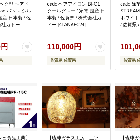
ィック型 ヘアド
cado ヘアアイロン BI-G1
cado 
ton バトン シル
クールグレー / 家電 国産 日
STREAM
国産 日本製 / 佐
本製 / 佐賀県 / 株式会社カ
ホワイト 
式会社カドー
ドー [41ANAE024]
/ 佐賀県
]
[41ANAE
0円
110,000円
101,
県
佐賀県 佐賀県
佐賀県 
シュ食品工業】
【琉球ガラス工房 三ツ
【琉球ガ