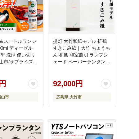
＆スートルワンシ
提灯 大竹和紙モデル 折鶴
00ml ディーゼル
すきこみ紙｜大竹 ちょうち
PF 洗浄 使い切り
ん 和風 和室照明 ランプシ
山市/サプライズサ
ェード ペーパーランタン
BAHC008]
行灯 [2279]
0円
92,000円
福山市
広島県 大竹市