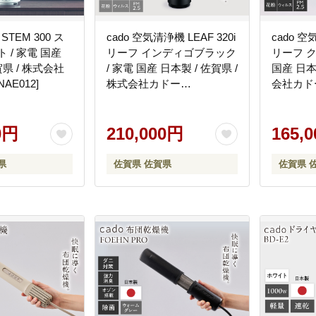
STEM 300 ス
cado 空気清浄機 LEAF 320i
cado 空
 / 家電 国産
リーフ インディゴブラック
リーフ ク
賀県 / 株式会社
/ 家電 国産 日本製 / 佐賀県 /
国産 日本製
AE012]
株式会社カドー
会社カドー 
[41ANAE014]
0円
210,000円
165,
県
佐賀県 佐賀県
佐賀県 