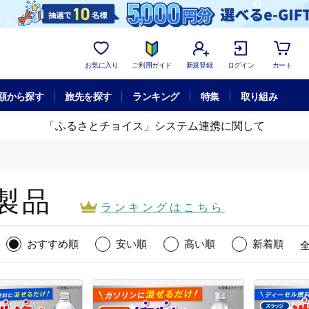
お気に入り
ご利用ガイド
新規登録
ログイン
カート
額から探す
旅先を探す
ランキング
特集
取り組み
「ふるさとチョイス」システム連携に関して
製品
ランキング
はこちら
おすすめ順
安い順
高い順
新着順