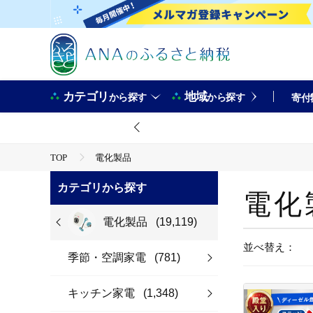
カテゴリ
地域
から探す
から探す
寄付
TOP
電化製品
カテゴリから探す
電化
電化製品
(19,119)
並べ替え：
季節・空調家電
(781)
キッチン家電
(1,348)