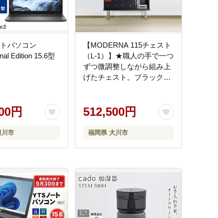
ートパソコン
【MODERNA 115チェスト
nal Edition 15.6型
（L-1）】★職人の手で一つ
ずつ微調整しながら組み上
げたチェスト。ブラック染
色の本体に、日本古来の伝
統色をアクセントカラーと
000円
して変化をつけた和モダン
512,500円
インテリア
田川市
福岡県 大川市