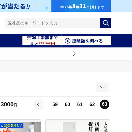
控除上限額まで
控除額を調べる
あと
***,***円
3000
63
59
60
61
62
全
件
前