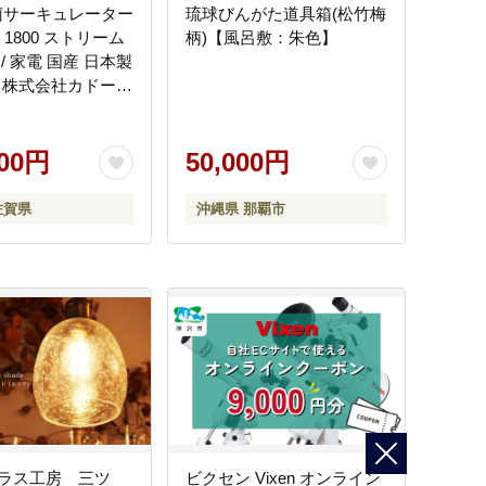
除菌サーキュレーター
琉球びんがた道具箱(松竹梅
 1800 ストリーム
柄)【風呂敷：朱色】
/ 家電 国産 日本製
 / 株式会社カドー
031]
000円
50,000円
佐賀県
沖縄県 那覇市
ラス工房 三ツ
ビクセン Vixen オンライン