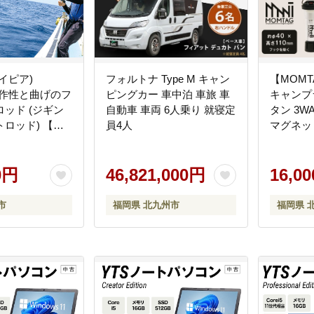
レイピア)
フォルトナ Type M キャン
【MOMT
 操作性と曲げのフ
ピングカー 車中泊 車旅 車
キャンプ
ッド (ジギン
自動車 車両 6人乗り 就寝定
タン 3W
ロッド) 【株
員4人
マグネッ
フロアコントロ
ト 停電 
018]
常用 照
0円
46,821,000円
リー 長時
16,0
九州市
市
福岡県 北九州市
福岡県 