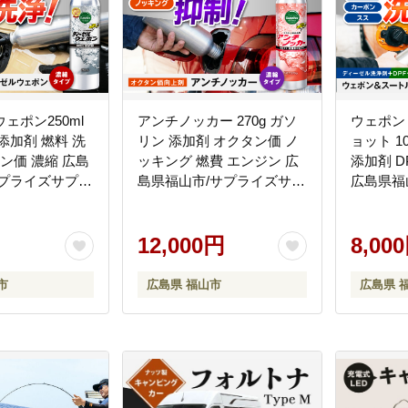
ェポン250ml
アンチノッカー 270g ガソ
ウェポン
添加剤 燃料 洗
リン 添加剤 オクタン価 ノ
ョット 1
タン価 濃縮 広島
ッキング 燃費 エンジン 広
添加剤 D
サプライズサプラ
島県福山市/サプライズサプ
広島県福
02]
ライズ [BAHC004]
プライズ [
12,000円
8,00
市
広島県 福山市
広島県 