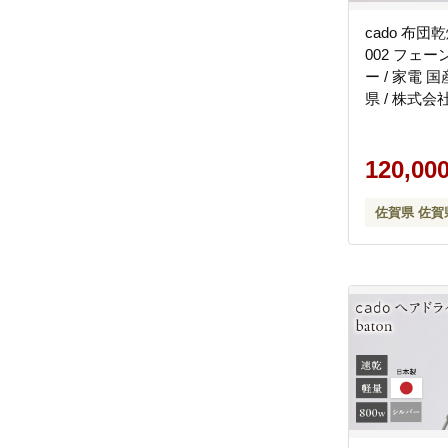
cado 布団
002 フェ
ー / 家電 国
県 / 株式
[41ANAE019
120,00
佐賀県 佐賀