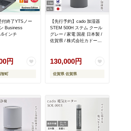
受付終了YTSノー
【先行予約】cado 加湿器
Business
STEM 500H ステム クール
 15.6インチ
グレー / 家電 国産 日本製 /
佐賀県 / 株式会社カドー
[41ANAE002]
000円
130,000円
福智町
佐賀県 佐賀県