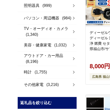
照明器具
(999)
パソコン・周辺機器
(984)
TV・オーディオ・カメラ
ディーゼルウ
(1,340)
ディーゼル 
浄 燃費 セ
美容・健康家電
(1,032)
県福山市/
イズ [BAHC0
アウトドア・カー用品
(8,196)
8,000円
時計
(1,755)
広島県 福山
その他家電
(3,216)
返礼品を絞り込む