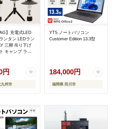
AG】充電式LED
YTS ノートパソコン
ランタン LEDラン
Customer Edition 13.3型
AY 三脚 吊り下げ
ト キャンプ ライ
防災 対策 グッズ 非
明 モバイルバッテ
間 点灯 福岡県 北
00円
184,000円
北九州市
福岡県 田川市