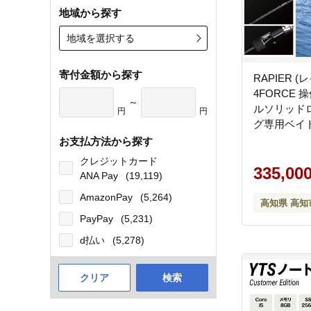
地域から探す
地域を選択する
寄付金額から探す
RAPIER (
4FORCE
～
ルソリッドロ
円
円
グ専用ベイト
式会社シー
お支払方法から探す
ール】 [ATAK
クレジットカード
335,00
ANA Pay
(19,119)
AmazonPay
(5,264)
高知県 高知
PayPay
(5,231)
d払い
(5,278)
クリア
検索