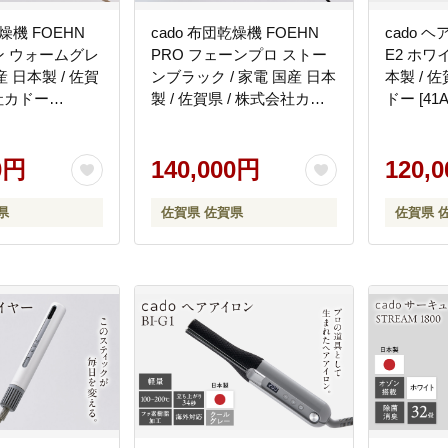
乾燥機 FOEHN
cado 布団乾燥機 FOEHN
cado 
ーン ウォームグレ
PRO フェーンプロ ストー
E2 ホワイ
産 日本製 / 佐賀
ンブラック / 家電 国産 日本
本製 / 
会社カドー
製 / 佐賀県 / 株式会社カド
ドー [41A
]
ー [41ANAE020]
0円
140,000円
120,
県
佐賀県 佐賀県
佐賀県 