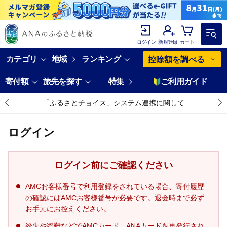
ログイン
新規登録
カート
カテゴリ
地域
ランキング
控除額を調べる
寄付額
旅先を探す
特集
ご利用ガイド
「ふるさとチョイス」システム連携に関して
ログイン
ログイン前にご確認ください
AMCお客様番号で利用登録をされている場合、寄付履歴
の確認にはAMCお客様番号が必要です。退会時まで必ず
お手元にお控えください。
紛失や盗難などでAMCカード、ANAカードを再発行され