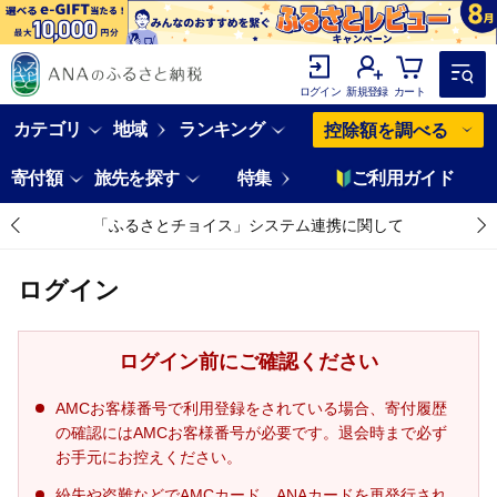
ログイン
新規登録
カート
カテゴリ
地域
ランキング
控除額を調べる
寄付額
旅先を探す
特集
ご利用ガイド
「ふるさとチョイス」システム連携に関して
ログイン
ログイン前にご確認ください
AMCお客様番号で利用登録をされている場合、寄付履歴
の確認にはAMCお客様番号が必要です。退会時まで必ず
お手元にお控えください。
紛失や盗難などでAMCカード、ANAカードを再発行され