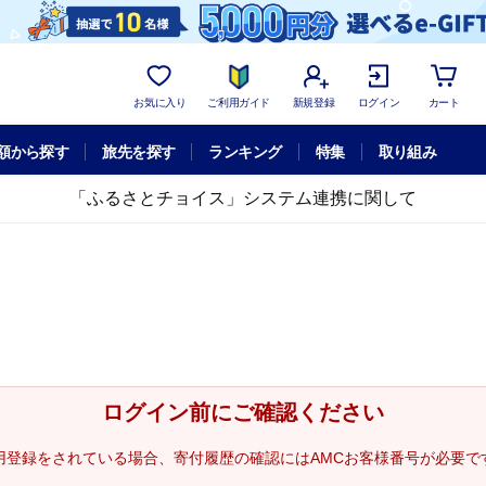
お気に入り
ご利用ガイド
新規登録
ログイン
カート
額から探す
旅先を探す
ランキング
特集
取り組み
「ふるさとチョイス」システム連携に関して
ログイン前にご確認ください
用登録をされている場合、寄付履歴の確認にはAMCお客様番号が必要で
。