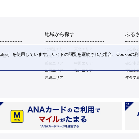
地域から探す
ふる
北海道エリア
東北エリア
ふるさ
kie）を使用しています。サイトの閲覧を継続された場合、Cookie
体験
関東エリア
中部エリア
ワンス
。
近畿エリア
中国エリア
確定申
四国エリア
九州エリア
控除上
沖縄エリア
年金受