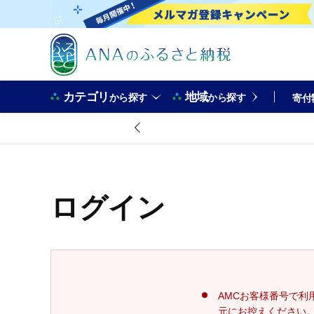
カテゴリ
地域
から探す
から探す
寄付
ログイン
AMCお客様番号で利
元にお控えください