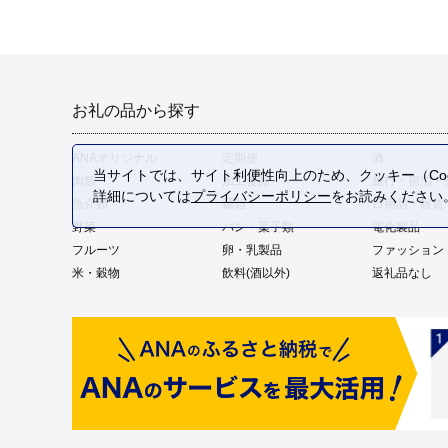
お礼の品から探す
ANAオリジナル
定期便
酒
当サイトでは、サイト利便性向上のため、クッキー（Coo
肉類
加工食品
旅行・宿泊・
詳細については
プライバシーポリシー
をお読みください
魚介類
麺類
日用品・雑貨
野菜
パン・菓子類
電化製品
フルーツ
卵・乳製品
ファッション
米・穀物
飲料(酒以外)
返礼品なし