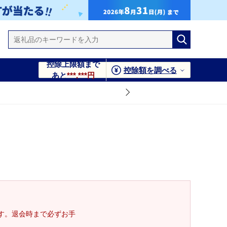
控除上限額まで
控除額を調べる
あと
***,***円
す。退会時まで必ずお手