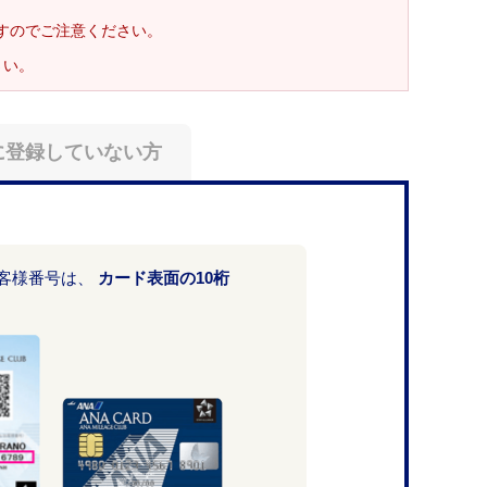
ますのでご注意ください。
さい。
に登録していない方
お客様番号は、
カード表面の10桁