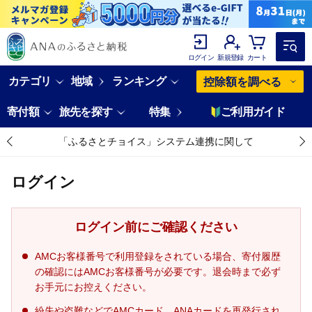
ログイン
新規登録
カート
カテゴリ
地域
ランキング
控除額を調べる
寄付額
旅先を探す
特集
ご利用ガイド
「ふるさとチョイス」システム連携に関して
ログイン
ログイン前にご確認ください
AMCお客様番号で利用登録をされている場合、寄付履歴
の確認にはAMCお客様番号が必要です。退会時まで必ず
お手元にお控えください。
紛失や盗難などでAMCカード、ANAカードを再発行され