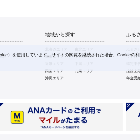
地域から探す
ふる
北海道エリア
東北エリア
ふるさ
kie）を使用しています。サイトの閲覧を継続された場合、Cookie
体験
関東エリア
中部エリア
ワンス
。
近畿エリア
中国エリア
確定申
四国エリア
九州エリア
控除上
沖縄エリア
年金受