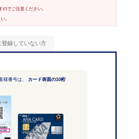
ますのでご注意ください。
さい。
に登録していない方
お客様番号は、
カード表面の10桁