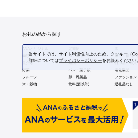
お礼の品から探す
ANAオリジナル
定期便
酒
当サイトでは、サイト利便性向上のため、クッキー（Coo
肉類
加工食品
旅行・宿泊・
詳細については
プライバシーポリシー
をお読みください
魚介類
麺類
日用品・雑貨
野菜
パン・菓子類
電化製品
フルーツ
卵・乳製品
ファッション
米・穀物
飲料(酒以外)
返礼品なし