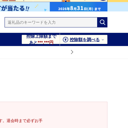
控除上限額まで
控除額を調べる
あと
***,***円
す。退会時まで必ずお手