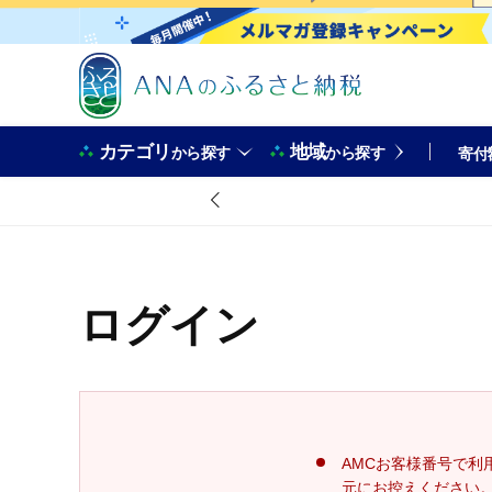
カテゴリ
地域
から探す
から探す
寄付
ログイン
AMCお客様番号で利
元にお控えください