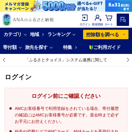
ログイン
新規登録
カート
カテゴリ
地域
ランキング
控除額を調べる
寄付額
旅先を探す
特集
ご利用ガイド
「ふるさとチョイス」システム連携に関して
ログイン
ログイン前にご確認ください
AMCお客様番号で利用登録をされている場合、寄付履歴
の確認にはAMCお客様番号が必要です。退会時まで必ず
お手元にお控えください。
紛失や盗難などでAMCカード、ANAカードを再発行され