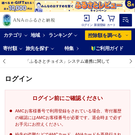
ログイン
新規登録
カート
カテゴリ
地域
ランキング
控除額を調べる
寄付額
旅先を探す
特集
ご利用ガイド
「ふるさとチョイス」システム連携に関して
ログイン
ログイン前にご確認ください
AMCお客様番号で利用登録をされている場合、寄付履歴
の確認にはAMCお客様番号が必要です。退会時まで必ず
お手元にお控えください。
紛失や盗難などでAMCカード、ANAカードを再発行され