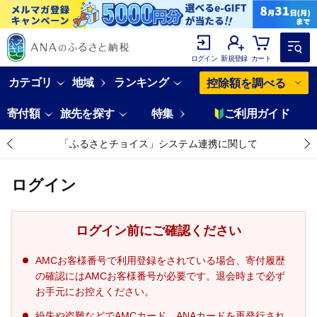
ログイン
新規登録
カート
カテゴリ
地域
ランキング
控除額を調べる
寄付額
旅先を探す
特集
ご利用ガイド
「ふるさとチョイス」システム連携に関して
ログイン
ログイン前にご確認ください
AMCお客様番号で利用登録をされている場合、寄付履歴
の確認にはAMCお客様番号が必要です。退会時まで必ず
お手元にお控えください。
紛失や盗難などでAMCカード、ANAカードを再発行され