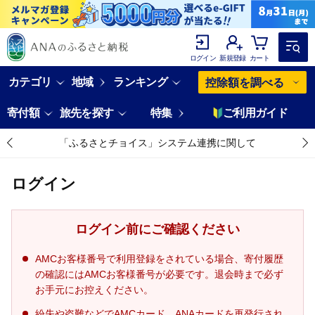
ログイン
新規登録
カート
カテゴリ
地域
ランキング
控除額を調べる
寄付額
旅先を探す
特集
ご利用ガイド
「ふるさとチョイス」システム連携に関して
ログイン
ログイン前にご確認ください
AMCお客様番号で利用登録をされている場合、寄付履歴
の確認にはAMCお客様番号が必要です。退会時まで必ず
お手元にお控えください。
紛失や盗難などでAMCカード、ANAカードを再発行され