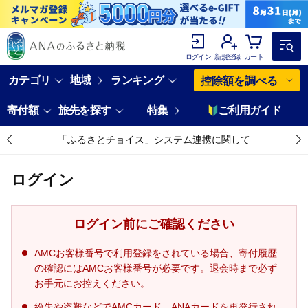
ログイン
新規登録
カート
カテゴリ
地域
ランキング
控除額を調べる
寄付額
旅先を探す
特集
ご利用ガイド
「ふるさとチョイス」システム連携に関して
ログイン
ログイン前にご確認ください
AMCお客様番号で利用登録をされている場合、寄付履歴
の確認にはAMCお客様番号が必要です。退会時まで必ず
お手元にお控えください。
紛失や盗難などでAMCカード、ANAカードを再発行され