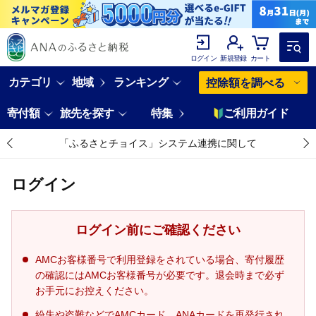
ログイン
新規登録
カート
カテゴリ
地域
ランキング
控除額を調べる
寄付額
旅先を探す
特集
ご利用ガイド
「ふるさとチョイス」システム連携に関して
ログイン
ログイン前にご確認ください
AMCお客様番号で利用登録をされている場合、寄付履歴
の確認にはAMCお客様番号が必要です。退会時まで必ず
お手元にお控えください。
紛失や盗難などでAMCカード、ANAカードを再発行され