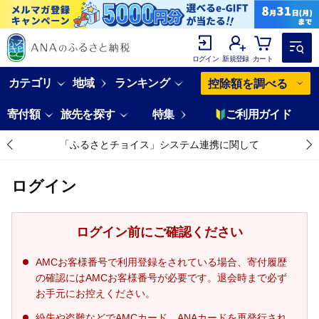
ログイン
新規登録
カート
カテゴリ
地域
ランキング
控除額を調べる
寄付額
旅先を探す
特集
ご利用ガイド
「ふるさとチョイス」システム連携に関して
ログイン
ログイン前にご確認ください
AMCお客様番号で利用登録をされている場合、寄付履歴
の確認にはAMCお客様番号が必要です。退会時まで必ず
お手元にお控えください。
紛失や盗難などでAMCカード、ANAカードを再発行され