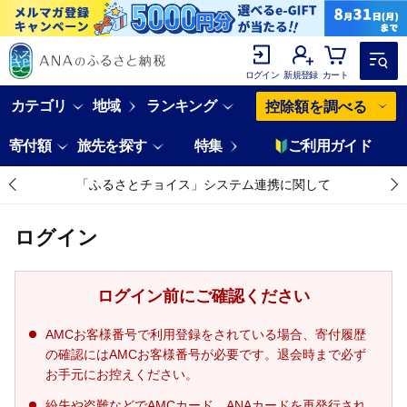
ログイン
新規登録
カート
カテゴリ
地域
ランキング
控除額を調べる
寄付額
旅先を探す
特集
ご利用ガイド
「ふるさとチョイス」システム連携に関して
ログイン
ログイン前にご確認ください
AMCお客様番号で利用登録をされている場合、寄付履歴
の確認にはAMCお客様番号が必要です。退会時まで必ず
お手元にお控えください。
紛失や盗難などでAMCカード、ANAカードを再発行され