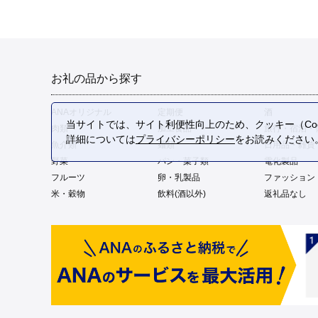
お礼の品から探す
ANAオリジナル
定期便
酒
当サイトでは、サイト利便性向上のため、クッキー（Coo
肉類
加工食品
旅行・宿泊・
詳細については
プライバシーポリシー
をお読みください
魚介類
麺類
日用品・雑貨
野菜
パン・菓子類
電化製品
フルーツ
卵・乳製品
ファッション
米・穀物
飲料(酒以外)
返礼品なし