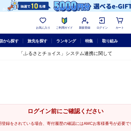
お気に入り
ご利用ガイド
新規登録
ログイン
カート
額から探す
旅先を探す
ランキング
特集
取り組み
「ふるさとチョイス」システム連携に関して
ログイン前にご確認ください
用登録をされている場合、寄付履歴の確認にはAMCお客様番号が必要で
。