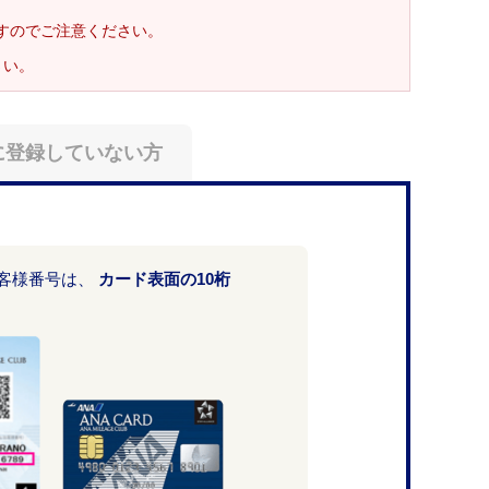
ますのでご注意ください。
さい。
に登録していない方
お客様番号は、
カード表面の10桁