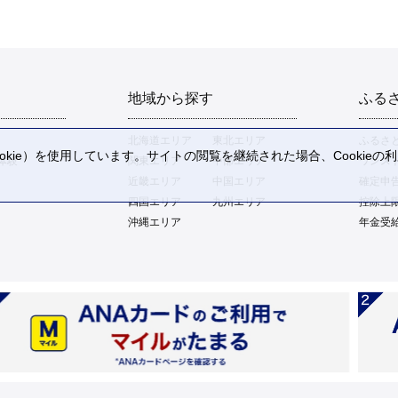
地域から探す
ふる
北海道エリア
東北エリア
ふるさ
kie）を使用しています。サイトの閲覧を継続された場合、Cookie
体験
関東エリア
中部エリア
ワンス
。
近畿エリア
中国エリア
確定申
四国エリア
九州エリア
控除上
沖縄エリア
年金受