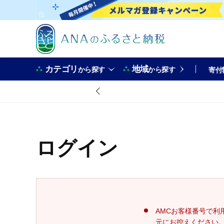
カテゴリ
地域
から探す
から探す
寄付
ログイン
AMCお客様番号で利
元にお控えください