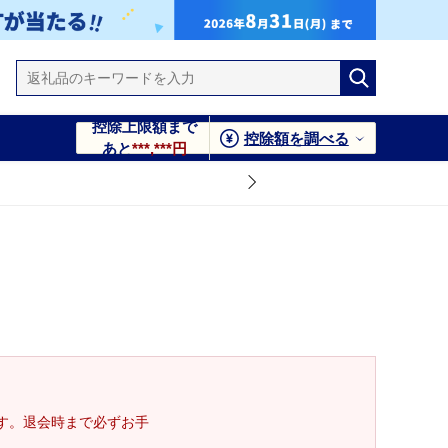
控除上限額まで
控除額を調べる
あと
***,***円
す。退会時まで必ずお手